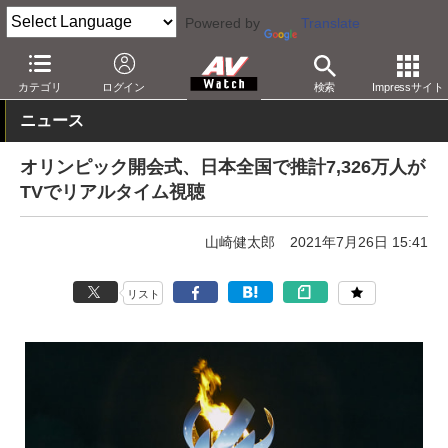
Powered by
Translate
AV Watch
コンテンツ・サービス
放送
その他
カテゴリ
ログイン
検索
Impressサイト
ニュース
オリンピック開会式、日本全国で推計7,326万人が
TVでリアルタイム視聴
山崎健太郎
2021年7月26日 15:41
リスト