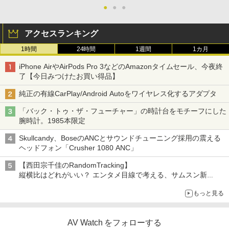
●
●
●
アクセスランキング
1時間
24時間
1週間
1カ月
iPhone AirやAirPods Pro 3などのAmazonタイムセール、今夜終
了【今日みつけたお買い得品】
純正の有線CarPlay/Android Autoをワイヤレス化するアダプタ
「バック・トゥ・ザ・フューチャー」の時計台をモチーフにした
腕時計。1985本限定
Skullcandy、BoseのANCとサウンドチューニング採用の震える
ヘッドフォン「Crusher 1080 ANC」
【西田宗千佳のRandomTracking】
縦横比はどれがいい？ エンタメ目線で考える、サムスン新
「Galaxy Z Fold」
もっと見る
AV Watch をフォローする