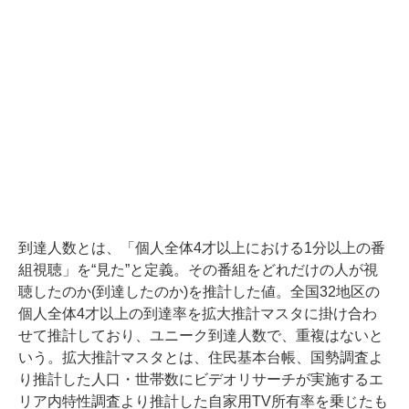
到達人数とは、「個人全体4才以上における1分以上の番
組視聴」を“見た”と定義。その番組をどれだけの人が視
聴したのか(到達したのか)を推計した値。全国32地区の
個人全体4才以上の到達率を拡大推計マスタに掛け合わ
せて推計しており、ユニーク到達人数で、重複はないと
いう。拡大推計マスタとは、住民基本台帳、国勢調査よ
り推計した人口・世帯数にビデオリサーチが実施するエ
リア内特性調査より推計した自家用TV所有率を乗じたも