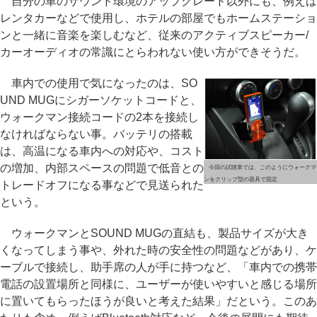
自分の車のサウンド環境のアップグレード以外にも、例えば
レンタカーなどで使用し、ホテルの部屋でもホームステーショ
ンと一緒に音楽を楽しむなど、従来のアクティブスピーカー/
カーオーディオの常識にとらわれない使い方ができそうだ。
車内での使用で気になったのは、SO
UND MUGにシガーソケットコードと、
ウォークマン接続コードの2本を接続し
なければならない事。バッテリの搭載
は、高温になる車内への対応や、コスト
の増加、内部スペースの問題で低音との
今回の試聴車では、このようにウォークマ
ンをクリップ型の器具で固定
トレードオフになる事などで見送られた
という。
ウォークマンとSOUND MUGの直結も、製品サイズが大き
くなってしまう事や、外れた時の安全性の問題などがあり、ケ
ーブルで接続し、助手席の人が手に持つなど、「車内での携帯
電話の設置場所と同様に、ユーザーが使いやすいと感じる場所
に置いてもらったほうが良いと考えた結果」だという。このあ