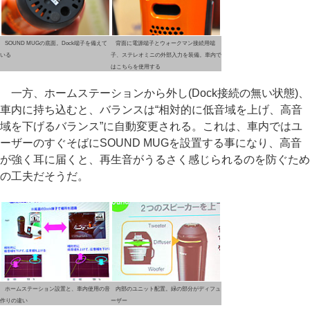
SOUND MUGの底面。Dock端子を備えて
背面に電源端子とウォークマン接続用端
いる
子、ステレオミニの外部入力を装備。車内で
はこちらを使用する
一方、ホームステーションから外し(Dock接続の無い状態)、
車内に持ち込むと、バランスは“相対的に低音域を上げ、高音
域を下げるバランス”に自動変更される。これは、車内ではユ
ーザーのすぐそばにSOUND MUGを設置する事になり、高音
が強く耳に届くと、再生音がうるさく感じられるのを防ぐため
の工夫だそうだ。
ホームステーション設置と、車内使用の音
内部のユニット配置。緑の部分がディフュ
作りの違い
ーザー