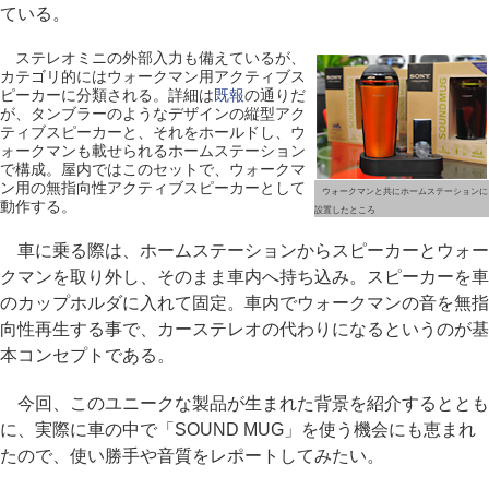
ている。
ステレオミニの外部入力も備えているが、
カテゴリ的にはウォークマン用アクティブス
ピーカーに分類される。詳細は
既報
の通りだ
が、タンブラーのようなデザインの縦型アク
ティブスピーカーと、それをホールドし、ウ
ォークマンも載せられるホームステーション
で構成。屋内ではこのセットで、ウォークマ
ン用の無指向性アクティブスピーカーとして
ウォークマンと共にホームステーションに
動作する。
設置したところ
車に乗る際は、ホームステーションからスピーカーとウォー
クマンを取り外し、そのまま車内へ持ち込み。スピーカーを車
のカップホルダに入れて固定。車内でウォークマンの音を無指
向性再生する事で、カーステレオの代わりになるというのが基
本コンセプトである。
今回、このユニークな製品が生まれた背景を紹介するととも
に、実際に車の中で「SOUND MUG」を使う機会にも恵まれ
たので、使い勝手や音質をレポートしてみたい。