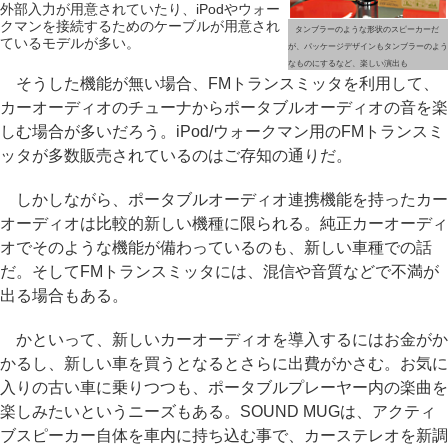
外部入力が用意されていたり、iPodやウォー
クマンを接続するためのケーブルが用意され
タンブラーのような形状のスピーカーだ
ているモデルが多い。
が、パッケージデザインもタンブラーのよう
なものにするなど、楽しい演出も
そうした機能が無い場合、FMトランスミッタを利用して、
カーオーディオのチューナからポータブルオーディオの音を楽
しむ場合が多いだろう。iPod/ウォークマン用のFMトランスミ
ッタが多数販売されているのはご存知の通りだ。
しかしながら、ポータブルオーディオ連携機能を持ったカー
オーディオは比較的新しい機種に限られる。純正カーオーディ
オでそのような機能が備わっているのも、新しい車種での話
だ。そしてFMトランスミッタには、混信や音質などで不満が
出る場合もある。
かといって、新しいカーオーディオを導入するにはお金がか
かるし、新しい車を買うとなるとさらに出費がかさむ。お気に
入りの古い車に乗りつつも、ポータブルプレーヤー内の楽曲を
楽しみたいというニーズもある。SOUND MUGは、アクティ
ブスピーカー自体を車内に持ち込む事で、カーステレオを新調