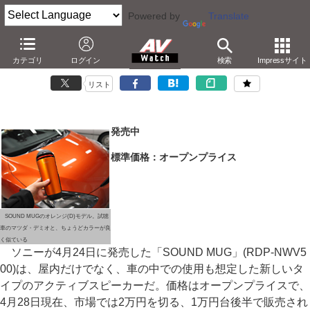
Powered by
Translate
家もクルマも。新形態スピーカー「SOUND MUG」を聴く
カテゴリ
ログイン
検索
Impressサイト
－車内を反射を利用し、どの席でも音楽が楽しめる
リスト
発売中
標準価格：オープンプライス
SOUND MUGのオレンジ(D)モデル。試聴
車のマツダ・デミオと、ちょうどカラーが良
く似ている
ソニーが4月24日に発売した「SOUND MUG」(RDP-NWV5
00)は、屋内だけでなく、車の中での使用も想定した新しいタ
イプのアクティブスピーカーだ。価格はオープンプライスで、
4月28日現在、市場では2万円を切る、1万円台後半で販売され