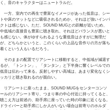
く、音のキャラクターはニュートラルだ。
一方、室内での再生で豊富なイメージがあった低音は、シー
トや床のマットなどに吸収されるためか、それほど強いインパ
クトは感じない。ただ、SOUND MUGとの距離が近いため、
中低域の直接音も豊富に聴き取れ、それほどバランスが悪いと
も感じない。体がゆすられるような重低音はさすがに無理だ
が、どちらかというと、このくらいの上品な音作りの方が落ち
着くという人もいるだろう。
そのままの配置でリアシートに移動すると、中低域が減退す
るが、「トントン」、「タンタン」と下半身に響くレベルでの
低音は伝わって来る。反射しやすい高域は、あまり変化なくシ
ッカリと聴き取れるのが面白い。
リアシートに座ったまま、SOUND MUGをセンターコンソ
ールのリアシート寄り、つまり車の中心付近に持ってくると、
聴こえ方は前述の、助手席に座っていた時の印象に近くなる。
ドライバーと助手席にしか人がいない場合は前寄りのホルダ