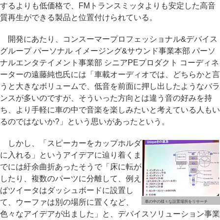
するよりも低価格で、FMトランスミッタよりも安定した高音
質再生ができる製品と位置付けられている。
開発にあたり、コンスーマープロフェッショナル&デバイス
グループ パーソナル イメージング&サウンド事業本部 パーソ
ナルエンタテイメント事業部 シニアPEプロダクト コーディネ
ーターの遠藤純也氏には「車載オーディオでは、どちらかと言
うと大きなボリュームで、低音を前面に押し出したようなバラ
ンスが多いのですが、そういった方向とは違う音の好みを持
ち、より手軽に車の中で音楽を楽しみたいと考えている人もい
るのではないか?」という思いがあったという。
しかし、「スピーカーをカップホルダ
に入れる」というアイデアに辿り着くま
でには紆余曲折あったそうで「床に転が
したり、複数のパーツに分離して、例え
ばツイータはダッシュボードに設置し
て、ウーファは別の場所に置くなど、
車の中の様々な設置場所をリサーチ
色々なアイデアが出ました」と、デバイスソリューション事業