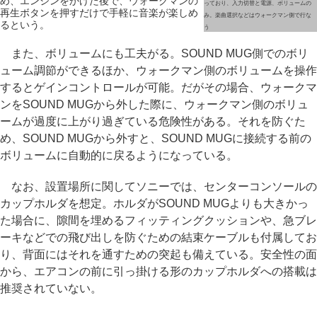
め、エンジンをかけた後で、ウォークマンの
っており、入力切替と電源、ボリュームの
再生ボタンを押すだけで手軽に音楽が楽しめ
み。楽曲選択などはウォークマン側で行な
るという。
う
また、ボリュームにも工夫がる。SOUND MUG側でのボリ
ューム調節ができるほか、ウォークマン側のボリュームを操作
するとゲインコントロールが可能。だがその場合、ウォークマ
ンをSOUND MUGから外した際に、ウォークマン側のボリュ
ームが過度に上がり過ぎている危険性がある。それを防ぐた
め、SOUND MUGから外すと、SOUND MUGに接続する前の
ボリュームに自動的に戻るようになっている。
なお、設置場所に関してソニーでは、センターコンソールの
カップホルダを想定。ホルダがSOUND MUGよりも大きかっ
た場合に、隙間を埋めるフィッティングクッションや、急ブレ
ーキなどでの飛び出しを防ぐための結束ケーブルも付属してお
り、背面にはそれを通すための突起も備えている。安全性の面
から、エアコンの前に引っ掛ける形のカップホルダへの搭載は
推奨されていない。