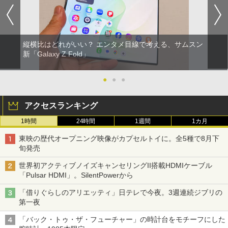
縦横比はどれがいい？ エンタメ目線で考える、サムスン
新「Galaxy Z Fold」
●
●
●
アクセスランキング
1時間
24時間
1週間
1カ月
東映の歴代オープニング映像がカプセルトイに。全5種で8月下
旬発売
世界初アクティブノイズキャンセリングII搭載HDMIケーブル
「Pulsar HDMI」。SilentPowerから
「借りぐらしのアリエッティ」日テレで今夜。3週連続ジブリの
第一夜
「バック・トゥ・ザ・フューチャー」の時計台をモチーフにした