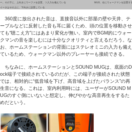
ー。その下に、上向きにウーファを設置。ツ
入力を備えている
MUG、右にウォークマンを設置す
イータはその上に、下向きに設置している
360度に放出された音は、直接音以外に部屋の壁や天井、テ
ーブルなどに反射した音も耳に届くため、頭の位置を移動させ
ても“聴こえ方”にはあまり変化が無い。室内でBGM的にウォー
クマンの音を楽しむには十分なクオリティと言えるだろう。な
お、ホームステーションの背面にはステレオミニの入力も備え
ているため、ウォークマン以外のプレーヤーも接続できる。
ちなみに、ホームステーションとSOUND MUGは、底面のD
ock端子で接続されているのだが、この端子が接続された状態
では、相対的に“低音域を下げ、高音域を上げたバランス”の再
生音になる。これは、室内利用時には、ユーザーがSOUND M
UGのすぐ側にいないと想定し、伸びやかな高音再生をするた
めだという。