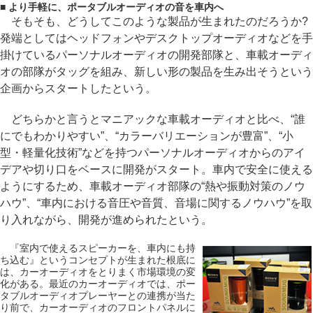
■ より手軽に、ポータブルオーディオの音を車内へ
そもそも、どうしてこのような製品が生まれたのだろうか?
発端としてはヘッドフォンやデスクトップオーディオなどを手
掛けているパーソナルオーディオの開発部隊と、車載オーディ
オの部隊がタッグを組み、新しい形の製品を生み出そうという
企画からスタートしたという。
どちらかと言うとマニアックな車載オーディオと比べ、“誰
にでもわかりやすい”、“カラーバリエーションが豊富”、“小
型・軽量化技術”などを持つパーソナルオーディオからのアイ
デアや切り口をベースに開発がスタート。車内で安全に使える
ようにするため、車載オーディオ部隊の“熱や振動対策のノウ
ハウ”、“車内における音圧や音質、音場に関するノウハウ”を取
り入れながら、開発が進められたという。
『室内で使えるスピーカーを、車内にも持
ち込む』というコンセプトが生まれた根底に
は、カーオーディオをとりまく市場環境の変
化がある。最近のカーオーディオでは、ポー
タブルオーディオプレーヤーとの連携が当た
り前で、カーオーディオのフロントパネルに