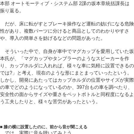
本部 オートモーティブ・システム部 2課の坂本章統括課長は
振り返る。
だが、床に転がすとブレーキ操作など運転の妨げになる危険
性があり、複数パーツに分けると商品としてのわかりやすさ
や、導入の簡単さを妨げるなどの問題があった。
そういった中で、自身が車中でマグカップを愛用していた坂
本氏が、「マグカップやタンブラーのようなスピーカーを作
り、カップホルダに入れれば、様々な車に気軽に設置できるの
では?」と考え、現在のような形にまとまっていったという。
しかし、開発にあたってはカップホルダの位置やサイズが実際
の車でどのようになっているのか、397台もの車を調べたり、
安全性の面からサイズや重さをペットボトルと同程度になるよ
う工夫したりと、様々な苦労があったという。
■ 膝の横に設置したのに、前から音が聞こえる
では、実際に音を聴いてみよう。