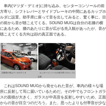
車内(マツダ・デミオ)に持ち込み、センターコンソールの前
方寄り、シフトレバーとサイドブレーキの中間にあるカップホ
ルダに設置。助手席に座って音を出してみると、驚く事に、目
の前から音が聴こえてくる。SOUND MUGは自分の右膝の横
にあるため、腰のあたりに音が広がる先入観があったが、音が
聴こえてくる方向は顔の真正面である。
試聴用の車はマツダのデミオ
センターコンソールの前方寄りのカップに
設置
これはSOUND MUGから発せられた音が、車内の様々な場
所に反射して耳に届いているためだ。その中でもフロントガラ
スの面積が大きく、ガラスが中高音を反射しやすいため、正面
からの音が目立つのだろう。また、思ったよりも付帯音が少な