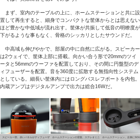
まず、室内のテーブルの上に、ホームステーションと共に設
置して再生すると、細身でコンパクトな筐体からとは思えない
ほど豊かな中低域が流れ出す。筐体が共振して低音の明瞭度が
下がるような事もなく、骨格のシッカリとしたサウンドだ。
中高域も伸びやかで、部屋の中に自然に広がる。スピーカー
は2ウェイで、筐体上部に搭載。向かい合う形で20mmのツイ
ータと56mmのウーファを配置しており、その間に円盤型のデ
ィフューザーを配置。音を360度に拡散する無指向性システム
としている。細長い筐体内にはロングバスレフポートを内包。
内蔵アンプはデジタルアンプで出力は総合16Wだ。
スピーカー部。赤いパネルがディフューザ
ホームステーションの背面。ステレオミニ
ホームステーション。左側にSOU