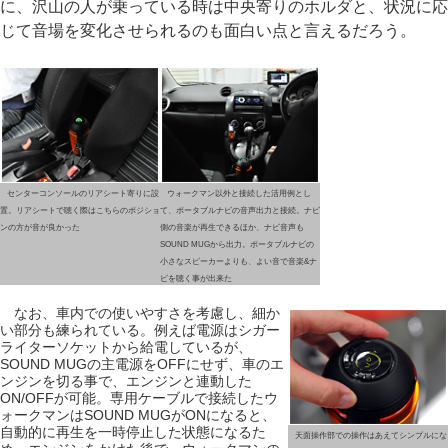
に、沢山の人が乗っている時は中央寄りのホルダと、状況に応
じて音場を変化させられるのも面白い点と言えるだろう。
センターコンソールのリアシート寄りに設
ウォークマン以外と接続した活用例とし
置。リアシートで聴く際はこちらのポジショ
て、ポータブルナビの音声出力と接続。ナビ
ンの方が音が良かった
側の音楽が再生できるほか、ナビ音声も
SOUND MUGから出力。ポータブルナビの
小さなスピーカーよりも、よい音で音楽&ナ
ビを聴く事が出来た
なお、車内での使いやすさを考慮し、細か
い部分も練られている。例えば電源はシガー
ライターソケットから給電しているが、
SOUND MUGの主電源をOFFにせず、車のエ
ンジンを切る事で、エンジンと連動した
ON/OFFが可能。専用ケーブルで接続したウ
ォークマンはSOUND MUGがONになると、
自動的に再生を一時停止した状態になるた
天面操作部での操作はあえてシンプルにな