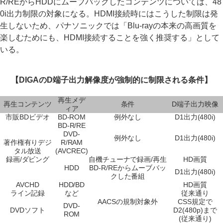
R/REからHDDにムーブバックしたコンテンツについては、48
0i出力制限の対象になる。HDMI接続時にはこうした制限は発
生しないため、パナソニックでは「Blu-rayの本来の高画質を
楽しむためにも、HDMI接続することを強く推奨する」として
いる。
【DIGAのD端子出力解像度が強制的に制限される条件】
再生メデ
再生コンテンツ
条件
D端子出力映像
ィア
市販BDビデオ
BD-ROM
例外なし
D1出力(480i)
BD-R/RE
DVD-
例外なし
D1出力(480i)
著作権有りデジ
R/RAM
タル放送
(AVCREC)
録画/ダビング
自機チューナで録画/再生
HD画質
HDD
BD-R/REからムーブバッ
D1出力(480i)
クした番組
AVCHD
HDD/BD
HD画質
ライン記録
など
従来通り
AACSの規制対象外
CSS規定で
DVD-
DVDソフト
D2(480p)まで
ROM
(従来通り)