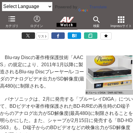
Powered by
Translate
'11年発売のBD機器はアナログ出力をSD解像度に制限
カテゴリ
ログイン
検索
Impressサイト
－AACSの規定で480iに。DIGAや各社レコーダも準拠へ
リスト
Blu-ray Discの著作権保護技術「AAC
S」の規定により、2011年1月以降に製
造されるBlu-ray Discプレーヤー/レコー
ダのアナログビデオ出力がSD解像度(最
高480i)に制限される。
新ブルーレイDIGA「DMR-BZT900」
パナソニックは、2月に発売する「ブルーレイDIGA」につい
て、BDビデオや著作権保護されたBD-R/REの再生時のD端子
からのアナログ出力がSD解像度(最高480i)に制限されることを
明らかにした。また、シャープが2月15日に発売する「BD-HD
S63」も、D端子からのBDビデオなどの映像出力がSD解像度