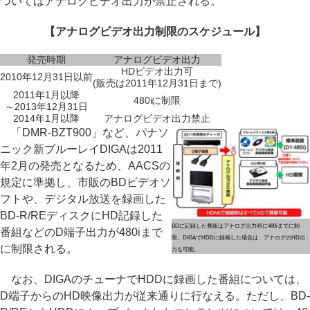
ついてはアナログビデオ出力が禁止される。
【アナログビデオ出力制限のスケジュール】
発売時期
アナログビデオ出力
HDビデオ出力可
2010年12月31日以前
(販売は2011年12月31日まで)
2011年1月以降
480iに制限
～2013年12月31日
2014年1月以降
アナログビデオ出力禁止
「DMR-BZT900」など、パナソ
ニック新ブルーレイDIGAは2011
年2月の発売となるため、AACSの
規定に準拠し、市販のBDビデオソ
フトや、デジタル放送を録画した
BD-R/REディスクにHD記録した
BDに記録した番組はアナログ出力時に480iまでに制
番組などのD端子出力が480iまで
限。DIGAでHDDに録画した場合は、アナログのHD出
に制限される。
力も可能。
なお、DIGAのチューナでHDDに録画した番組については、
D端子からのHD映像出力が従来通りに行なえる。ただし、BD-