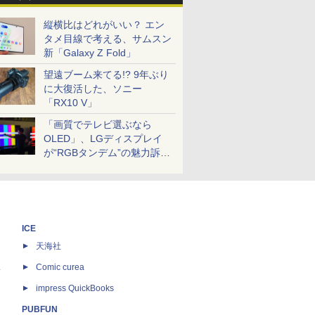
縦横比はどれがいい？ エン
タメ目線で考える、サムスン
新「Galaxy Z Fold」
望遠ブーム来てる!? 9年ぶり
に大復活した、ソニー
「RX10 V」
「画質でテレビ選ぶなら
OLED」、LGディスプレイ
が“RGBタンデム”の魅力訴
求。液晶とのガチ比較も
ICE
天海社
ス
Comic curea
impress QuickBooks
PUBFUN