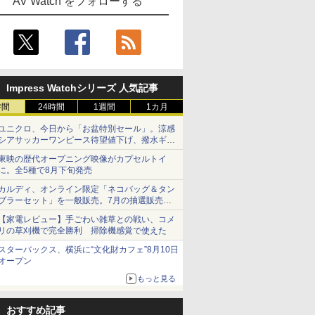
AV Watch をフォローする
Impress Watchシリーズ 人気記事
時間
24時間
1週間
1カ月
ユニクロ、今日から「お盆特別セール」。涼感
シアサッカーワンピース待望値下げ、撥水ギア
ショーツは1990円に
東映の歴代オープニング映像がカプセルトイ
に。全5種で8月下旬発売
カルディ、オンライン限定「ネコバッグ＆タン
ブラーセット」を一般販売。7月の抽選販売の
当選無効分
【家電レビュー】手ごわい雑草との戦い、コメ
リの草刈機で完全勝利 掃除機感覚で使えた
スターバックス、横浜に“文化財カフェ”8月10日
オープン
もっと見る
おすすめ記事