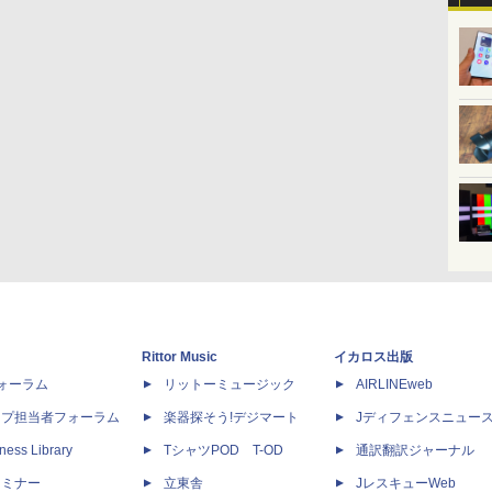
Rittor Music
イカロス出版
dフォーラム
リットーミュージック
AIRLINEweb
ップ担当者フォーラム
楽器探そう!デジマート
Jディフェンスニュー
ness Library
TシャツPOD T-OD
通訳翻訳ジャーナル
セミナー
立東舎
JレスキューWeb