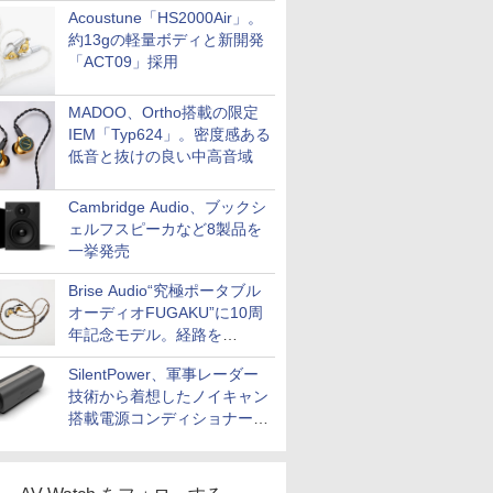
Acoustune「HS2000Air」。
約13gの軽量ボディと新開発
「ACT09」採用
MADOO、Ortho搭載の限定
IEM「Typ624」。密度感ある
低音と抜けの良い中高音域
Cambridge Audio、ブックシ
ェルフスピーカなど8製品を
一挙発売
Brise Audio“究極ポータブル
オーディオFUGAKU”に10周
年記念モデル。経路を
NISHIKIで統一。400万円
SilentPower、軍事レーダー
技術から着想したノイキャン
搭載電源コンディショナー
「AC iPurifier2」