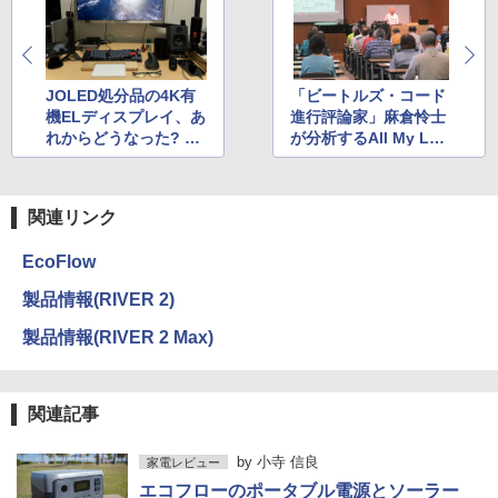
JOLED処分品の4K有
「ビートルズ・コード
機ELディスプレイ、あ
進行評論家」麻倉怜士
れからどうなった? by
が分析するAll My Lov
西田宗千佳
ing
関連リンク
EcoFlow
製品情報(RIVER 2)
製品情報(RIVER 2 Max)
関連記事
by
小寺 信良
家電レビュー
エコフローのポータブル電源とソーラー