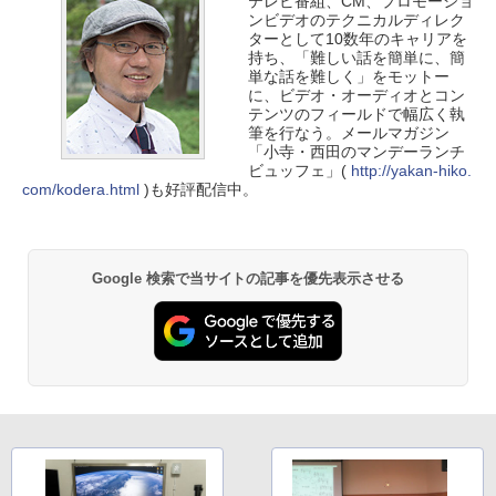
テレビ番組、CM、プロモーショ
ンビデオのテクニカルディレク
ターとして10数年のキャリアを
持ち、「難しい話を簡単に、簡
単な話を難しく」をモットー
に、ビデオ・オーディオとコン
テンツのフィールドで幅広く執
筆を行なう。メールマガジン
「小寺・西田のマンデーランチ
ビュッフェ」(
http://yakan-hiko.
com/kodera.html
)も好評配信中。
Google 検索で当サイトの記事を優先表示させる