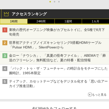
●
●
●
アクセスランキング
1時間
24時間
1週間
1カ月
東映の歴代オープニング映像がカプセルトイに。全5種で8月下
旬発売
世界初アクティブノイズキャンセリングII搭載HDMIケーブル
「Pulsar HDMI」。SilentPowerから
金ロー「ナウシカ」、「真夏の怪奇ファイル」、ABEMAで「葬
送のフリーレン」無料配信など。夏の特番・配信情報
「バック・トゥ・ザ・フューチャー」の時計台をモチーフにした
腕時計。1985本限定
ティアック、カセットテープなどをデジタル化する「思い出アー
カイブ推進活動」
もっと見る
AV Watch をフォローする