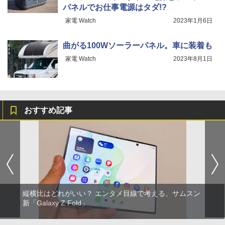
パネルでお仕事電源はタダ!?
家電 Watch
2023年1月6日
曲がる100Wソーラーパネル。車に装着も
家電 Watch
2023年8月1日
おすすめ記事
縦横比はどれがいい？ エンタメ目線で考える、サムスン
新「Galaxy Z Fold」