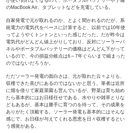
が使い切れなくなるので、ポータブルバッテリーや予備
のMacBook Air、タブレットなどを充電している。
自家発電で元が取れるのか、とよく聞かれるのだが、系
統電力の電気代をベースに計算すると、以前では10年使
ってようやくトントンといった感じだった。だが昨今は
電気代がどんどん値上がりしており、反対にソーラーパ
ネルやポータブルバッテリーの価格はどんどん下がって
いるので、今の損益分岐点は6～7年ぐらいまで縮まった
のではないだろうか。
ただソーラー発電の面白さは、元が取れた云々よりも、
収穫できた喜びにあるのではないかと思う。筆者は近所
に畑を借りて家庭菜園も営んでいるが、野菜は育ち始め
たら基本的にはお日様任せである。水やりや雑草とりな
どもあるが、基本は勝手に育つのを待って、その成果を
ありがたく頂戴する。ソーラー発電も基本的にはそんな
感じで、お日様が与えてくれる恩恵を日々収穫するとい
う感覚がある。