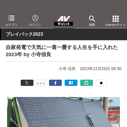
AV Watch
製品
AV周辺機器
カテゴリ
ログイン
検索
Impressサイト
プレイバック2023
自家発電で天気に一喜一憂する人生を手に入れた
2023年 by 小寺信良
小寺 信良
2023年12月25日 08:30
リスト