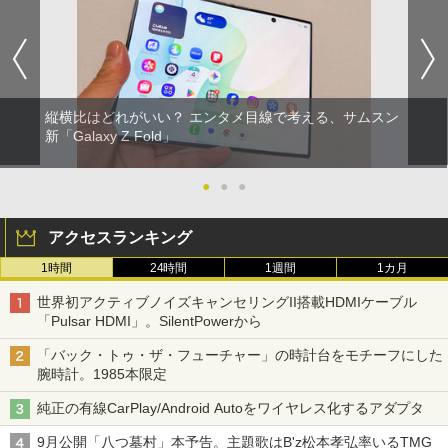
縦横比はどれがいい？ エンタメ目線で考える、サムスン
新「Galaxy Z Fold」
●
●
●
アクセスランキング
1時間
24時間
1週間
1カ月
世界初アクティブノイズキャンセリングII搭載HDMIケーブル
「Pulsar HDMI」。SilentPowerから
「バック・トゥ・ザ・フューチャー」の時計台をモチーフにした
腕時計。1985本限定
純正の有線CarPlay/Android Autoをワイヤレス化するアダプタ
9月公開「八つ墓村」本予告。主題歌はB'z松本孝弘率いるTMG