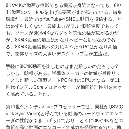
8Kや4Kの動画が撮影できる機器が身近になっても、8K/
4K動画のハードルを上げる要素がまだ残っている。編集
環境だ。最近ではYouTubeやSNSに動画を投稿すること
はめずらしくない。最終出力がフルHD解像度であって
も、ソースが8Kや4Kならグッと表現の幅が広がるのだ
が、8K/4K動画の加工はかなりヘビーな処理なのであ
る。8K/4K動画編集への対応をうたうPCはかなり高価
で、筐体サイズの大きいデスクトップ型が主流だ。
手軽に8K/4K動画を楽しむのはまだ難しいのだろうか?
しかし、朗報がある。半導体メーカーのIntelが最近リリ
ースした新しい薄型ノートPC向けのCPUとなる「第11
世代インテルCoreプロセッサー」が動画処理性能を大き
く高めていることだ。
第11世代インテルCoreプロセッサーでは、同社がQSV(Q
uick Sync Video)と呼んでいる動画のハードウェアエンコ
ーダの性能が引き上げられており、とくに8Kや4Kなどの
負荷が高い動画のエンコードで威力を発揮するのだ。動