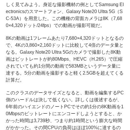
しく見てみよう。身近な撮影機材の例としてSamsung El
ectronicsのスマートフォン、Galaxy Note20 Ultra 5G（S
C-53A）を用意した。この機種の背面カメラは8K（7,68
0×4,320ドット/24fps）での動画が撮影可能だ。
8Kの動画は1フレームあたり7,680×4,320ドットとなるの
で、4Kの3,860×2,160ドットに比較して4倍のデータ量と
なる。Galaxy Note20 Ultra 5Gのカメラで撮影した8K動
画はビットレートが約80Mbps、HEVC（H.265）で圧縮
されていても約1分間の動画で583MBというデータ量に
達する。5分の動画を撮影すると軽く2.5GBを超えてくる
計算だ。
このクラスのデータサイズとなると、動画を編集するPC
側のハードルは決して低くない。詳しくは後述するが、
6年前のハイエンドのノートPCでその約1分の8K動画を1
0Mbpsのビットレートにエンコードしようとすると、か
かった時間は3,739秒、つまり約1時間という膨大な時間
がかかった。その間CPUの負荷はほぼ100%に達するの