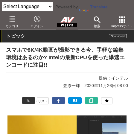
Powered by
Translate
AV Watch
製品
パソコン
カテゴリ
ログイン
検索
Impressサイト
トピック
スマホで8K/4K動画が撮影できる今、手軽な編集
環境はあるのか? Intelの最新CPUを使った爆速エ
ンコードに注目!!
提供：
インテル
笠原一輝
2020年11月26日 08:00
リスト