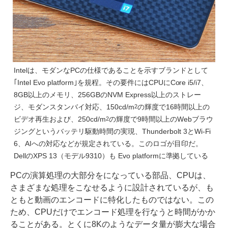
Intelは、モダンなPCの仕様であることを示すブランドとして
｢Intel Evo platform｣を規程。その要件にはCPUにCore i5/i7、
8GB以上のメモリ、256GBのNVM Express以上のストレー
ジ、モダンスタンバイ対応、150cd/m
の輝度で16時間以上の
2
ビデオ再生および、250cd/m
の輝度で9時間以上のWebブラウ
2
ジングというバッテリ駆動時間の実現、Thunderbolt 3とWi-Fi
6、AIへの対応などが規定されている。このロゴが目印だ。
DellのXPS 13（モデル9310）も Evo platformに準拠している
PCの演算処理の大部分をになっている部品、CPUは、
さまざまな処理をこなせるように設計されているが、も
ともと動画のエンコードに特化したものではない。この
ため、CPUだけでエンコード処理を行なうと時間がかか
ることがある。とくに8Kのようなデータ量が膨大な場合