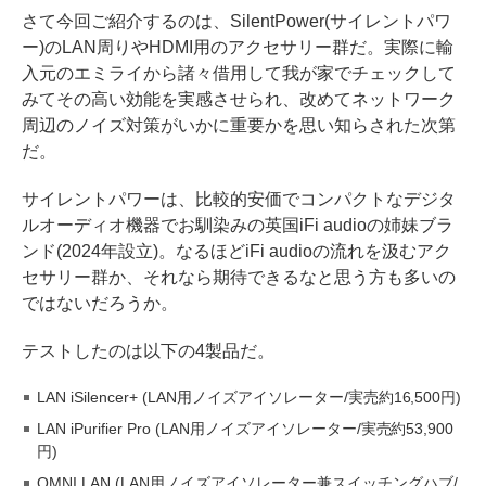
さて今回ご紹介するのは、SilentPower(サイレントパワ
ー)のLAN周りやHDMI用のアクセサリー群だ。実際に輸
入元のエミライから諸々借用して我が家でチェックして
みてその高い効能を実感させられ、改めてネットワーク
周辺のノイズ対策がいかに重要かを思い知らされた次第
だ。
サイレントパワーは、比較的安価でコンパクトなデジタ
ルオーディオ機器でお馴染みの英国iFi audioの姉妹ブラ
ンド(2024年設立)。なるほどiFi audioの流れを汲むアク
セサリー群か、それなら期待できるなと思う方も多いの
ではないだろうか。
テストしたのは以下の4製品だ。
LAN iSilencer+ (LAN用ノイズアイソレーター/実売約16,500円)
LAN iPurifier Pro (LAN用ノイズアイソレーター/実売約53,900
円)
OMNI LAN (LAN用ノイズアイソレーター兼スイッチングハブ/