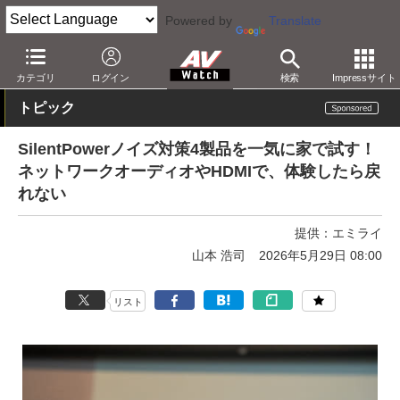
Powered by
Translate
AV Watch
製品
オーディオアクセサリ
カテゴリ
ログイン
検索
Impressサイト
トピック
SilentPowerノイズ対策4製品を一気に家で試す！
ネットワークオーディオやHDMIで、体験したら戻
れない
提供：
エミライ
山本 浩司
2026年5月29日 08:00
リスト