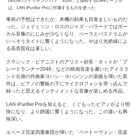
DELAのスイッチングハブ「S100」と接続するLANケーブル
は、LAN iPurifier Proに付属するものを使った
事前の予想はできたが、本機の効果も目覚ましいものだ
った。ジェイミソン・ロスのジャズ・バラードではボー
カル音像のにじみが少なくなり、ベースとバスドラムが
いっそうタイトに響くようになった。やはり光絶縁によ
る高音質化は著しい。
クラシック・ピアニストのアリス＝紗良・オットが「ブ
レードランナー2049」などの映画音楽を書いたアイスラ
ンド出身の作曲家ヨハン・ヨハンソンの楽曲を弾いた新
作は、ピアノの響板の下にマイクロフォンを突っ込んで
録ったと思えるインティメットな音像が楽しめる作品。
LAN iPurifier Proを加えると、くぐもったピアノがより明
快になり、より静謐に響くようになった。この違いも興
味深い。
エベーヌ弦楽四重奏団が弾いた「ベートーヴェン：弦楽