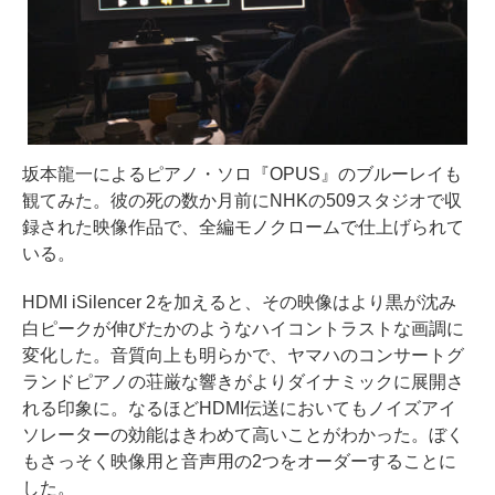
坂本龍一によるピアノ・ソロ『OPUS』のブルーレイも
観てみた。彼の死の数か月前にNHKの509スタジオで収
録された映像作品で、全編モノクロームで仕上げられて
いる。
HDMI iSilencer 2を加えると、その映像はより黒が沈み
白ピークが伸びたかのようなハイコントラストな画調に
変化した。音質向上も明らかで、ヤマハのコンサートグ
ランドピアノの荘厳な響きがよりダイナミックに展開さ
れる印象に。なるほどHDMI伝送においてもノイズアイ
ソレーターの効能はきわめて高いことがわかった。ぼく
もさっそく映像用と音声用の2つをオーダーすることに
した。