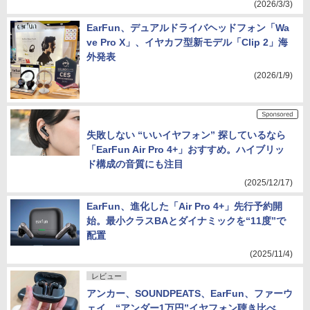
(2026/3/3)
EarFun、デュアルドライバヘッドフォン「Wa
ve Pro X」、イヤカフ型新モデル「Clip 2」海
外発表
(2026/1/9)
失敗しない “いいイヤフォン” 探しているなら
「EarFun Air Pro 4+」おすすめ。ハイブリッ
ド構成の音質にも注目
(2025/12/17)
EarFun、進化した「Air Pro 4+」先行予約開
始。最小クラスBAとダイナミックを“11度”で
配置
(2025/11/4)
レビュー
アンカー、SOUNDPEATS、EarFun、ファーウ
ェイ。“アンダー1万円”イヤフォン聴き比べ