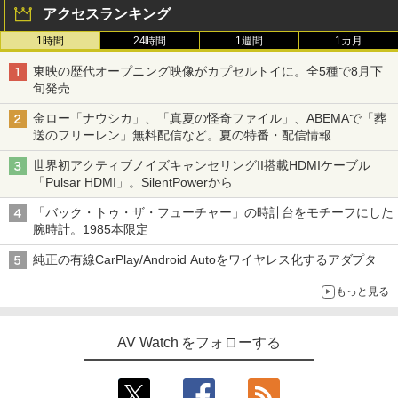
アクセスランキング
1時間
24時間
1週間
1カ月
東映の歴代オープニング映像がカプセルトイに。全5種で8月下
旬発売
金ロー「ナウシカ」、「真夏の怪奇ファイル」、ABEMAで「葬
送のフリーレン」無料配信など。夏の特番・配信情報
世界初アクティブノイズキャンセリングII搭載HDMIケーブル
「Pulsar HDMI」。SilentPowerから
「バック・トゥ・ザ・フューチャー」の時計台をモチーフにした
腕時計。1985本限定
純正の有線CarPlay/Android Autoをワイヤレス化するアダプタ
もっと見る
AV Watch をフォローする