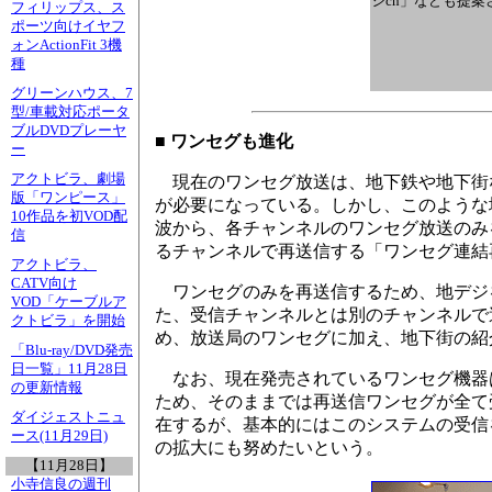
シch」なども提案
フィリップス、ス
ポーツ向けイヤフ
ォンActionFit 3機
種
グリーンハウス、7
型/車載対応ポータ
ブルDVDプレーヤ
■ ワンセグも進化
ー
アクトビラ、劇場
現在のワンセグ放送は、地下鉄や地下街
版「ワンピース」
が必要になっている。しかし、このような
10作品を初VOD配
波から、各チャンネルのワンセグ放送のみ
信
るチャンネルで再送信する「ワンセグ連結
アクトビラ、
CATV向け
ワンセグのみを再送信するため、地デジ
VOD「ケーブルア
た、受信チャンネルとは別のチャンネルで
クトビラ」を開始
め、放送局のワンセグに加え、地下街の紹
「Blu-ray/DVD発売
日一覧」11月28日
なお、現在発売されているワンセグ機器
の更新情報
ため、そのままでは再送信ワンセグが全て
ダイジェストニュ
在するが、基本的にはこのシステムの受信
ース(11月29日)
の拡大にも努めたいという。
【11月28日】
小寺信良の週刊