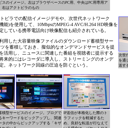
ビスのイメージ。左はブラウザベースのPC用、中央はPC用専用ア
、右はアクトビラのもの
たアクトビラでの配信イメージデモや、次世代ネットワーク
を使用して、10MbpsのMPEG-4 AVC/H.264 HD映像を
定している携帯電話向け映像配信も紹介されている。
利用した大容量映像ファイルのダウンロード蓄積型サー
ンツを蓄積しておき、擬似的なオンデマンドサービスを提
を活用し、ニュースに関連した番組を視聴者に提示する
次世代
将来的にはレコーダに導入し、ストリーミングのオンデ
を通
定。ネットワーク回線の圧迫を防ぐという。
送す
蓄積型サービスのイメージ。ブログで
IP送信が本格化した際のト
るキーワードをピックアップし、関連
ラフィックを軽減するた
ータの中からピックアップする「キザ
め、良好な転送が行なえて