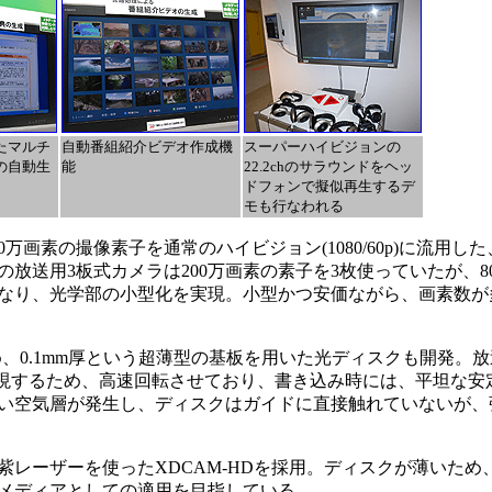
たマルチ
自動番組紹介ビデオ作成機
スーパーハイビジョンの
の自動生
能
22.2chのサラウンドをヘッ
ドフォンで擬似再生するデ
モも行なわれる
画素の撮像素子を通常のハイビジョン(1080/60p)に流用し
放送用3板式カメラは200万画素の素子を3枚使っていたが、8
なり、光学部の小型化を実現。小型かつ安価ながら、画素数が
ため、0.1mm厚という超薄型の基板を用いた光ディスクも開発。
を実現するため、高速回転させており、書き込み時には、平坦な安
い空気層が発生し、ディスクはガイドに直接触れていないが、
青紫レーザーを使ったXDCAM-HDを採用。ディスクが薄いた
メディアとしての適用を目指している。