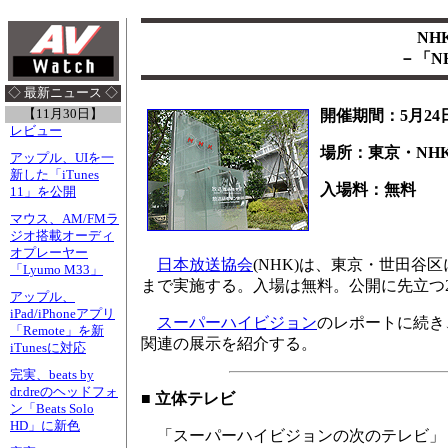
NH
－「N
◇ 最新ニュース ◇
【11月30日】
開催期間：5月24
レビュー
場所：東京・NH
アップル、UIを一
新した「iTunes
入場料：無料
11」を公開
マウス、AM/FMラ
ジオ搭載オーディ
オプレーヤー
日本放送協会
(NHK)は、東京・世田谷
「Lyumo M33」
まで実施する。入場は無料。公開に先立つ
アップル、
iPad/iPhoneアプリ
スーパーハイビジョン
のレポートに続き
「Remote」を新
関連の展示を紹介する。
iTunesに対応
完実、beats by
dr.dreのヘッドフォ
■ 立体テレビ
ン「Beats Solo
HD」に新色
「スーパーハイビジョンの次のテレビ」も