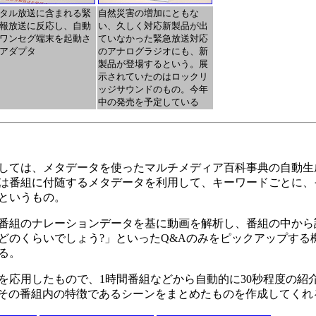
タル放送に含まれる緊
自然災害の増加にともな
報放送に反応し、自動
い、久しく対応新製品が出
ワンセグ端末を起動さ
ていなかった緊急放送対応
アダプタ
のアナログラジオにも、新
製品が登場するという。展
示されていたのはロックリ
ッジサウンドのもの。今年
中の発売を予定している
しては、メタデータを使ったマルチメディア百科事典の自動生
は番組に付随するメタデータを利用して、キーワードごとに、
というもの。
番組のナレーションデータを基に動画を解析し、番組の中から
どのくらいでしょう?」といったQ&Aのみをピックアップする
る。
応用したもので、1時間番組などから自動的に30秒程度の紹
、その番組内の特徴であるシーンをまとめたものを作成してくれ