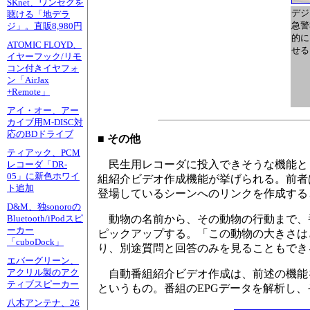
SKnet、ワンセグを
デジ
聴ける「地デラ
急警
ジ」。直販8,980円
的に
ATOMIC FLOYD、
せる
イヤーフック/リモ
コン付きイヤフォ
ン「AirJax
+Remote」
アイ・オー、アー
カイブ用M-DISC対
応のBDドライブ
■ その他
ティアック、PCM
民生用レコーダに投入できそうな機能と
レコーダ「DR-
05」に新色ホワイ
組紹介ビデオ作成機能が挙げられる。前者
ト追加
登場しているシーンへのリンクを作成する
D&M、独sonoroの
動物の名前から、その動物の行動まで、
Bluetooth/iPodスピ
ーカー
ピックアップする。「この動物の大きさは
「cuboDock」
り、別途質問と回答のみを見ることもでき
エバーグリーン、
アクリル製のアク
自動番組紹介ビデオ作成は、前述の機能を
ティブスピーカー
というもの。番組のEPGデータを解析し
八木アンテナ、26