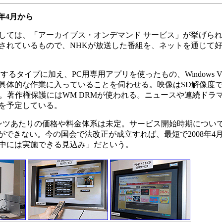
年4月から
ては、「アーカイブス・オンデマンド サービス」が挙げら
されているもので、NHKが放送した番組を、ネットを通じて
に加え、PC用専用アプリを使ったもの、Windows VistaのMe
具体的な作業に入っていることを伺わせる。映像はSD解像度
想定。著作権保護にはWM DRMが使われる。ニュースや連続ド
を予定している。
ツあたりの価格や料金体系は未定。サービス開始時期につい
スができない。今の国会で法改正が成立すれば、最短で2008年4
年中には実施できる見込み」だという。