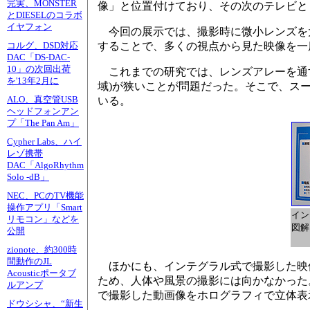
完実、MONSTER
像」と位置付けており、その次のテレビと
とDIESELのコラボ
イヤフォン
今回の展示では、撮影時に微小レンズを
することで、多くの視点から見た映像を一
コルグ、DSD対応
DAC「DS-DAC-
10」の次回出荷
これまでの研究では、レンズアレーを通す
を'13年2月に
域)が狭いことが問題だった。そこで、ス
ALO、真空管USB
いる。
ヘッドフォンアン
プ「The Pan Am」
Cypher Labs、ハイ
レゾ携帯
DAC「AlgoRhythm
Solo -dB」
NEC、PCのTV機能
操作アプリ「Smart
イン
リモコン」などを
図解
公開
zionote、約300時
間動作のJL
ほかにも、インテグラル式で撮影した映
Acousticポータブ
ため、人体や風景の撮影には向かなかった
ルアンプ
で撮影した動画像をホログラフィで立体表
ドウシシャ、“新生