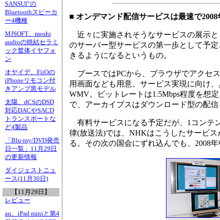
SANSUI”の
Bluetoothスピーカ
■ オンデマンド配信サービスは最速で2008
ー4機種
MJSOFT、moshi
近々に実施されそうなサービスの展示とし
audioの焼結セラミ
のサーバー型サービスの第一歩として予定
ック筐体イヤフォ
きるようになるというもの。
ン
オヤイデ、FiiOの
ブースではPCから、ブラウザでアクセスするタイプ
iPhoneリモコン付
用画面なども用意。サービス実現に向け、
きアンプ黒モデル
WMV。ビットレートは1.5Mbps程度を
太陽、dCSのDSD
で、アーカイブスはダウンロード型の配信
対応DACやSACD
トランスポートな
有料サービスになる予定だが、1コンテン
ど4製品
律(放送法)では、NHKはこうしたサービ
「Blu-ray/DVD発売
る。その次の国会にずれ込んでも、2008
日一覧」11月29日
の更新情報
ダイジェストニュ
ース(11月30日)
【11月29日】
レビュー
au、iPad miniと第4