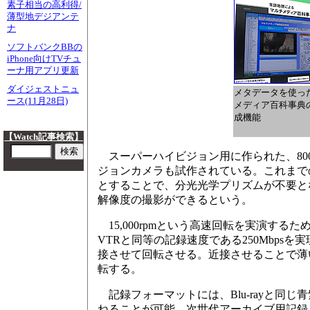
素子相当の高利得/
薄型地デジアンテ
ナ
ソフトバンクBBの
iPhone向けTVチュ
ーナ用アプリ更新
ダイジェストニュ
メタデータを使っ
ース(11月28日)
メディア百科事典
成機能
【Watch記事検索】
スーパーハイビジョン用に作られた、800万
ジョンカメラも試作されている。これまでの
とすることで、分光光学プリズムが不要と
解像度の撮影ができるという。
15,000rpmという高速回転を実演する
VTRと同等の記録速度である250Mbps
接させて回転させる。近接させることで薄
転する。
記録フォーマットには、Blu-rayと同じ
ねることが可能。次世代アーカイブ用記録