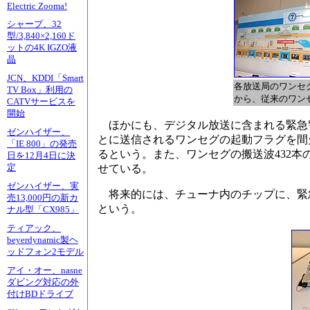
Electric Zooma!
シャープ、32
型/3,840×2,160ド
ットの4K IGZO液
晶
JCN、KDDI「Smart
各放送局のワンセ
TV Box」利用の
から、従来のワン
CATVサービスを
開始
ほかにも、デジタル放送に含まれる緊急警
ゼンハイザー、
とに送信されるワンセグの起動フラグを間
「IE 800」の発売
るという。また、ワンセグの搬送波432
日を12月4日に決
定
せている。
ゼンハイザー、実
将来的には、チューナ内のチップに、緊
売13,000円の新カ
という。
ナル型「CX985」
ティアック、
beyerdynamic製ヘ
ッドフォン2モデル
アイ・オー、nasne
ダビング対応の外
付けBDドライブ