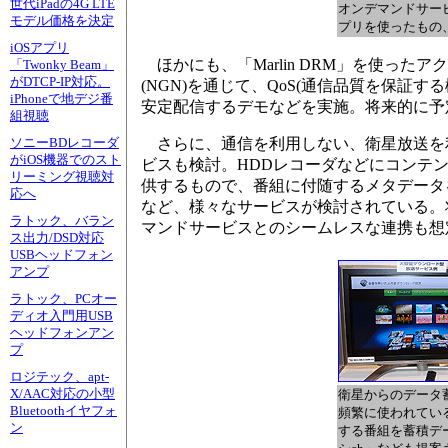
世代iPadの4G LTE
オンデマンドサー
モデル価格を決定
プリを使ったもの
iOSアプリ
ほかにも、「Marlin DRM」を使っ
「Twonky Beam」
がDTCP-IP対応。
(NGN)を通じて、QoS(通信品質を保証する機能)
iPhoneで地デジ番
安定配信するデモなどを実施。将来的に予
組視聴
さらに、通信を利用しない、衛星放送を
ソニーBDレコーダ
がiOS機器でのスト
ビスも検討。HDDレコーダなどにコンテ
リーミング視聴対
供するもので、番組に付随するメタデータ
応へ
など、様々なサービスが検討されている。
ラトック、バラン
マンドサービスとのシームレスな連携も想
ス出力/DSD対応
USBヘッドフォン
アンプ
ラトック、PCオー
ディオ入門用USB
ヘッドフォンアン
プ
ロジテック、apt-
X/AAC対応の小型
衛星からのデータ
Bluetoothイヤフォ
頻繁に使われてい
ン
する番組を蓄積デ