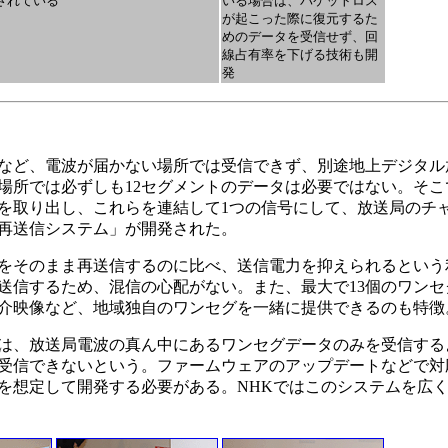
されている
いる場合は、パケットロス
が起こった際に復元するた
めのデータを受信せず、回
線占有率を下げる技術も開
発
など、電波が届かない場所では受信できず、別途地上デジタル
場所では必ずしも12セグメントのデータは必要ではない。そこ
を取り出し、これらを連結して1つの信号にして、放送局のチ
再送信システム」が開発された。
をそのまま再送信するのに比べ、送信電力を抑えられるという
送信するため、混信の心配がない。また、最大で13個のワンセ
介映像など、地域独自のワンセグを一緒に提供できるのも特徴
は、放送局電波の真ん中にあるワンセグデータのみを受信する
受信できないという。ファームウェアのアップデートなどで対
を想定して開発する必要がある。NHKではこのシステムを広