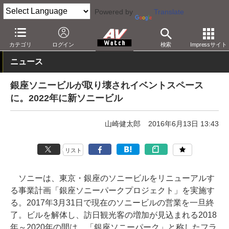
Powered by
Translate
AV Watch
動向
業界動向
カテゴリ
ログイン
検索
Impressサイト
ニュース
銀座ソニービルが取り壊されイベントスペース
に。2022年に新ソニービル
山崎健太郎
2016年6月13日 13:43
リスト
ソニーは、東京・銀座のソニービルをリニューアルす
る事業計画「銀座ソニーパークプロジェクト」を実施す
る。2017年3月31日で現在のソニービルの営業を一旦終
了。ビルを解体し、訪日観光客の増加が見込まれる2018
年～2020年の間は、「銀座ソニーパーク」と称したフラ