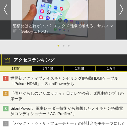
縦横比はどれがいい？ エンタメ目線で考える、サムスン
新「Galaxy Z Fold」
●
●
●
アクセスランキング
1時間
24時間
1週間
1カ月
世界初アクティブノイズキャンセリングII搭載HDMIケーブル
「Pulsar HDMI」。SilentPowerから
「借りぐらしのアリエッティ」日テレで今夜。3週連続ジブリの
第一夜
SilentPower、軍事レーダー技術から着想したノイキャン搭載電
源コンディショナー「AC iPurifier2」
「バック・トゥ・ザ・フューチャー」の時計台をモチーフにした