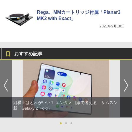
Rega、MMカートリッジ付属「Planar3
MK2 with Exact」
2021年9月10日
おすすめ記事
縦横比はどれがいい？ エンタメ目線で考える、サムスン
新「Galaxy Z Fold」
●
●
●