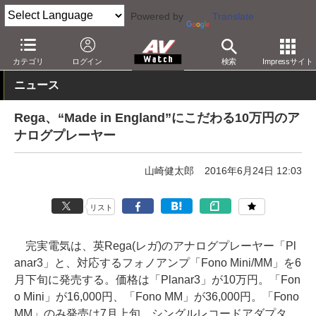
Powered by
Translate
AV Watch
製品
レコードプレーヤー
カテゴリ
ログイン
検索
Impressサイト
ニュース
Rega、“Made in England”にこだわる10万円のア
ナログプレーヤー
山崎健太郎
2016年6月24日 12:03
リスト
完実電気は、英Rega(レガ)のアナログプレーヤー「Pl
anar3」と、対応するフォノアンプ「Fono Mini/MM」を6
月下旬に発売する。価格は「Planar3」が10万円。「Fon
o Mini」が16,000円、「Fono MM」が36,000円。「Fono
MM」のみ発売は7月上旬。シングルレコードアダプタ