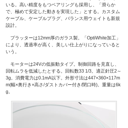
いる。高い精度をもつベアリングも採用し、「滑らか
で、極めて安定した動きを実現した」とする。カスタム
ケーブル、ケーブルプラグ、バランス用ウェイトも新規
設計。
プラッターは12mm厚のガラス製。「OptiWhite加工」
により、透過率が高く、美しい仕上がりになっていると
いう。
モーターは24Vの低振動タイプ。制御回路を見直し、
回転ムラを低減したとする。回転数33 1/3。適正針圧2～
3g。消費電力は0.1mA以下。外形寸法は447×360×117m
m(幅×奥行き×高さ/ダストカバー付き/閉口時)。重量は6k
g。