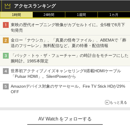
アクセスランキング
1時間
24時間
1週間
1カ月
東映の歴代オープニング映像がカプセルトイに。全5種で8月下
旬発売
金ロー「ナウシカ」、「真夏の怪奇ファイル」、ABEMAで「葬
送のフリーレン」無料配信など。夏の特番・配信情報
「バック・トゥ・ザ・フューチャー」の時計台をモチーフにした
腕時計。1985本限定
世界初アクティブノイズキャンセリングII搭載HDMIケーブル
「Pulsar HDMI」。SilentPowerから
Amazonデバイス対象のサマーセール。Fire TV Stick HDが29%
OFF
もっと見る
AV Watch をフォローする