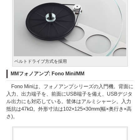
ベルトドライブ方式を採用
MMフォノアンプ: Fono Mini/MM
Fono Miniは、フォノアンプシリーズの入門機。背面に
入力、出力端子を、前面にUSB端子を備え、USBデジタ
ル出力にも対応している。筐体はアルミシャーシ。入力
抵抗は47kΩ。外形寸法は102×125×30mm(幅×奥行き×高
さ)。