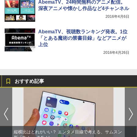
AbemaTV、24時間無料のアニメ配信。
深夜アニメや懐かし作品など4チャンネル
2016年4月6日
AbemaTV、視聴数ランキング発表。1位
「とある魔術の禁書目録」などアニメが
上位
2016年4月26日
おすすめ記事
縦横比はどれがいい？ エンタメ目線で考える、サムスン