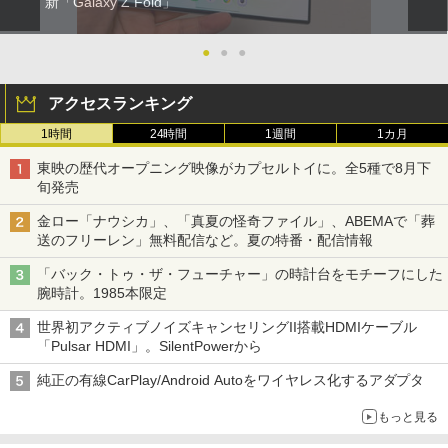
新「Galaxy Z Fold」
●
●
●
アクセスランキング
1時間
24時間
1週間
1カ月
東映の歴代オープニング映像がカプセルトイに。全5種で8月下
旬発売
金ロー「ナウシカ」、「真夏の怪奇ファイル」、ABEMAで「葬
送のフリーレン」無料配信など。夏の特番・配信情報
「バック・トゥ・ザ・フューチャー」の時計台をモチーフにした
腕時計。1985本限定
世界初アクティブノイズキャンセリングII搭載HDMIケーブル
「Pulsar HDMI」。SilentPowerから
純正の有線CarPlay/Android Autoをワイヤレス化するアダプタ
もっと見る