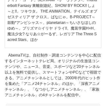
erbolt Fantasy 東離劍遊紀、SHOW BY ROCK!! しょ
～と!!、ツキウタ。 THE ANIMATION、テイルズ オブ
ゼスティリア ザ クロス、ばなにゃ、B-PROJECT～
鼓動*アンビシャス～、planetarian～ちいさなほしの
ゆめ～、プリズマ☆イリヤ ドライ!!、魔装学園H×H、
魔法少女? なりあ☆がーるず、レガリア The Three S
acred Stars、ほか
AbemaTVは、自社制作・調達コンテンツを中心に配信
するインターネットテレビ局。オリジナルの生放送コン
テンツや、ニュース、音楽、スポーツなど20チャンネル
以上を無料で提供し、スマートフォンやPCなどで視聴で
きる。アニメチャンネルとしては、2000年代のヒット作
を集めた「アニメ24チャンネル」のほか、「深夜アニメ
チャンネル」、「なつかしアニメチャンネル」、「家族
アニメチャンネル」の4チャンネルを配信中。