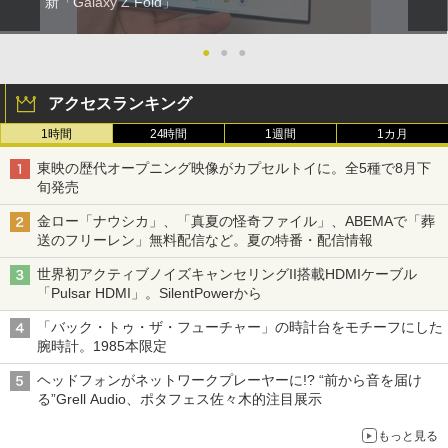
新「Galaxy Z Fold」
●
●
●
アクセスランキング
1時間
24時間
1週間
1カ月
東映の歴代オープニング映像がカプセルトイに。全5種で8月下
旬発売
金ロー「ナウシカ」、「真夏の怪奇ファイル」、ABEMAで「葬
送のフリーレン」無料配信など。夏の特番・配信情報
世界初アクティブノイズキャンセリングII搭載HDMIケーブル
「Pulsar HDMI」。SilentPowerから
「バック・トゥ・ザ・フューチャー」の時計台をモチーフにした
腕時計。1985本限定
ヘッドフォンがネットワークプレーヤーに!? “前から音を届け
る”Grell Audio、ポタフェス佐々木的注目展示
もっと見る