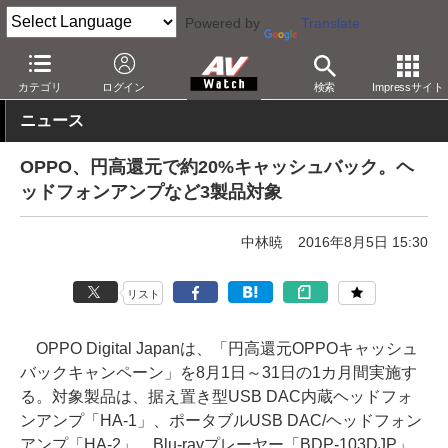
Powered by
Translate
AV Watch
製品
USB DAC
OPPO
カテゴリ
ログイン
検索
Impressサイト
ニュース
OPPO、円高還元で約20%キャッシュバック。ヘ
ッドフォンアンプなど3製品対象
中林暁
2016年8月5日 15:30
リスト
OPPO Digital Japanは、「円高還元OPPOキャッシュ
バックキャンペーン」を8月1日～31日の1カ月間実施す
る。対象製品は、据え置き型USB DAC内蔵ヘッドフォ
ンアンプ「HA-1」、ポータブルUSB DAC/ヘッドフォン
アンプ「HA-2」、Blu-rayプレーヤー「BDP-103DJP」