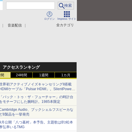
ログイン
Impress サイト
全カテゴリ
音楽配信
アクセスランキング
時間
24時間
1週間
1カ月
世界初アクティブノイズキャンセリングII搭載
HDMIケーブル「Pulsar HDMI」。SilentPower
から
「バック・トゥ・ザ・フューチャー」の時計台
をモチーフにした腕時計。1985本限定
Cambridge Audio、ブックシェルフスピーカな
ど8製品を一挙発売
9月公開「八つ墓村」本予告。主題歌はB'z松本
孝弘率いるTMG