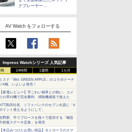
クプレーヤー
「Primo（2026）」
AV Watch をフォローする
Impress Watchシリーズ 人気記事
時間
24時間
1週間
1カ月
ミスド「Mrs. GREEN APPLE」のコラボドーナ
ツ4種、いよいよ発売！
【家電レビュー】手ごわい雑草との戦い、コメ
リの草刈機で完全勝利 掃除機感覚で使えた
NTT島田社長、ソフトバンクのセブン出資に「d
ポイント使えるようにして」
吉野家、牛リブロースを熱々で提供する「極旨
牛鉄板ステーキ定食」を発売
【本日みつけたお買い得品】モトローラのスマ