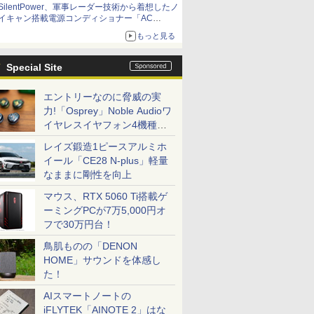
SilentPower、軍事レーダー技術から着想したノ
イキャン搭載電源コンディショナー「AC
iPurifier2」
もっと見る
Special Site
エントリーなのに脅威の実
力!「Osprey」Noble Audioワ
イヤレスイヤフォン4機種を
一気に聴く
レイズ鍛造1ピースアルミホ
イール「CE28 N-plus」軽量
なままに剛性を向上
マウス、RTX 5060 Ti搭載ゲ
ーミングPCが7万5,000円オ
フで30万円台！
鳥肌ものの「DENON
HOME」サウンドを体感し
た！
AIスマートノートの
iFLYTEK「AINOTE 2」はな