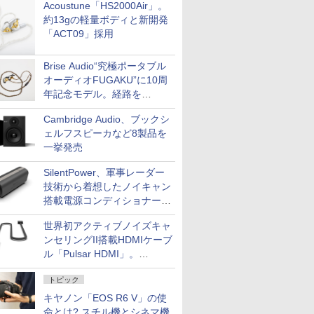
Acoustune「HS2000Air」。
約13gの軽量ボディと新開発
「ACT09」採用
Brise Audio“究極ポータブル
オーディオFUGAKU”に10周
年記念モデル。経路を
NISHIKIで統一。400万円
Cambridge Audio、ブックシ
ェルフスピーカなど8製品を
一挙発売
SilentPower、軍事レーダー
技術から着想したノイキャン
搭載電源コンディショナー
「AC iPurifier2」
世界初アクティブノイズキャ
ンセリングII搭載HDMIケーブ
ル「Pulsar HDMI」。
SilentPowerから
トピック
キヤノン「EOS R6 V」の使
命とは? スチル機とシネマ機