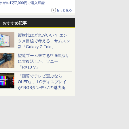
ホが約1万7,000円で購入可能
もっと見る
おすすめ記事
縦横比はどれがいい？ エン
タメ目線で考える、サムスン
新「Galaxy Z Fold」
望遠ブーム来てる!? 9年ぶり
に大復活した、ソニー
「RX10 V」
「画質でテレビ選ぶなら
OLED」、LGディスプレイ
が“RGBタンデム”の魅力訴
求。液晶とのガチ比較も