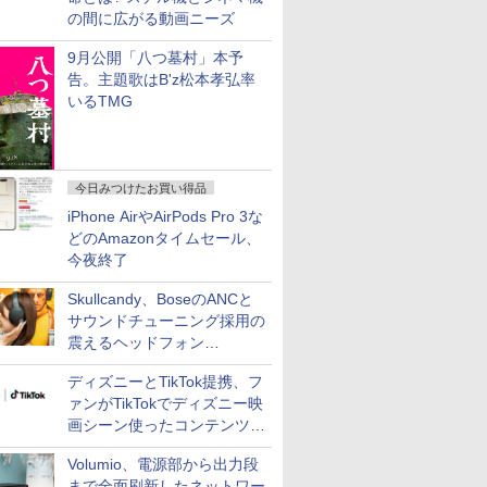
の間に広がる動画ニーズ
9月公開「八つ墓村」本予
告。主題歌はB'z松本孝弘率
いるTMG
今日みつけたお買い得品
iPhone AirやAirPods Pro 3な
どのAmazonタイムセール、
今夜終了
Skullcandy、BoseのANCと
サウンドチューニング採用の
震えるヘッドフォン
「Crusher 1080 ANC」
ディズニーとTikTok提携、フ
ァンがTikTokでディズニー映
画シーン使ったコンテンツ制
作、Disney+にも配信
Volumio、電源部から出力段
まで全面刷新したネットワー