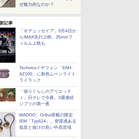
ぜ魅力的なのか？
新記事
「オデュッセイア」9月4日か
らIMAX先行上映。35mmフ
ィルム上映も
Technicsイヤフォン「EAH-
AZ100」に新色ムーンライト
ライラック
「借りぐらしのアリエッテ
ィ」日テレで今夜。3週連続
ジブリの第一夜
MADOO、Ortho搭載の限定
IEM「Typ624」。密度感ある
低音と抜けの良い中高音域