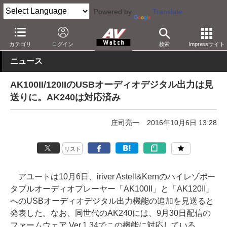
Powered by
Translate
AV Watch
製品
ポータブルオーディオ
Astell & Kern
カテゴリ
ログイン
検索
Impressサイト
ニュース
AK100II/120IIのUSBオーディオデジタル出力は見
送りに。AK240は対応済み
庄司亮一
2016年10月6日 13:28
リスト
アユートは10月6日、iriver Astell&Kernのハイレゾポー
タブルオーディオプレーヤー「AK100II」と「AK120II」
へのUSBオーディオデジタル出力機能の追加を見送ると
発表した。なお、同世代のAK240には、9月30日配信の
ファームウェア Ver.1.34でこの機能に対応している。