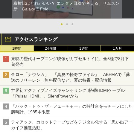
縦横比はどれがいい？ エンタメ目線で考える、サムスン
新「Galaxy Z Fold」
●
●
●
アクセスランキング
1時間
24時間
1週間
1カ月
東映の歴代オープニング映像がカプセルトイに。全5種で8月下
旬発売
金ロー「ナウシカ」、「真夏の怪奇ファイル」、ABEMAで「葬
送のフリーレン」無料配信など。夏の特番・配信情報
世界初アクティブノイズキャンセリングII搭載HDMIケーブル
「Pulsar HDMI」。SilentPowerから
「バック・トゥ・ザ・フューチャー」の時計台をモチーフにした
腕時計。1985本限定
ティアック、カセットテープなどをデジタル化する「思い出アー
カイブ推進活動」