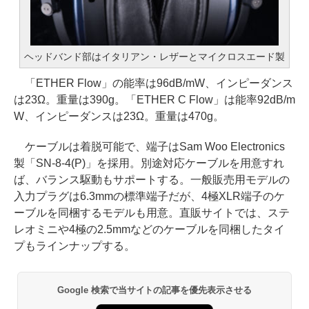
ヘッドバンド部はイタリアン・レザーとマイクロスエード製
「ETHER Flow」の能率は96dB/mW、インピーダンス
は23Ω。重量は390g。「ETHER C Flow」は能率92dB/m
W、インピーダンスは23Ω。重量は470g。
ケーブルは着脱可能で、端子はSam Woo Electronics
製「SN-8-4(P)」を採用。別途対応ケーブルを用意すれ
ば、バランス駆動もサポートする。一般販売用モデルの
入力プラグは6.3mmの標準端子だが、4極XLR端子のケ
ーブルを同梱するモデルも用意。直販サイトでは、ステ
レオミニや4極の2.5mmなどのケーブルを同梱したタイ
プもラインナップする。
Google 検索で当サイトの記事を優先表示させる