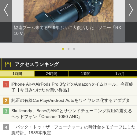
望遠ブーム来てる!? 9年ぶりに大復活した、ソニー「RX
10 V」
●
●
●
アクセスランキング
1時間
24時間
1週間
1カ月
iPhone AirやAirPods Pro 3などのAmazonタイムセール、今夜終
了【今日みつけたお買い得品】
純正の有線CarPlay/Android Autoをワイヤレス化するアダプタ
Skullcandy、BoseのANCとサウンドチューニング採用の震える
ヘッドフォン「Crusher 1080 ANC」
「バック・トゥ・ザ・フューチャー」の時計台をモチーフにした
腕時計。1985本限定