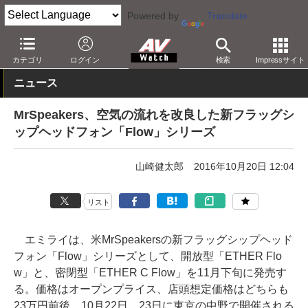
Powered by
Translate
AV Watch
製品
ヘッドフォン
その他
カテゴリ
ログイン
検索
Impressサイト
ニュース
MrSpeakers、空気の流れを改良した新フラッグシ
ップヘッドフォン「Flow」シリーズ
山崎健太郎
2016年10月20日 12:04
リスト
エミライは、米MrSpeakersの新フラッグシップヘッド
フォン「Flow」シリーズとして、開放型「ETHER Flo
w」と、密閉型「ETHER C Flow」を11月下旬に発売す
る。価格はオープンプライス、店頭想定価格はどちらも
23万円前後。10月22日、23日に東京の中野で開催される