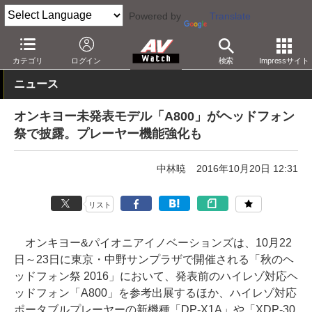
Powered by
Translate
AV Watch
イベント
ヘッドフォン祭
2016秋
カテゴリ
ログイン
検索
Impressサイト
ニュース
オンキヨー未発表モデル「A800」がヘッドフォン
祭で披露。プレーヤー機能強化も
中林暁
2016年10月20日 12:31
リスト
オンキヨー&パイオニアイノベーションズは、10月22
日～23日に東京・中野サンプラザで開催される「秋のヘ
ッドフォン祭 2016」において、発表前のハイレゾ対応ヘ
ッドフォン「A800」を参考出展するほか、ハイレゾ対応
ポータブルプレーヤーの新機種「DP-X1A」や「XDP-30