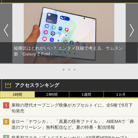
縦横比はどれがいい？ エンタメ目線で考える、サムスン
新「Galaxy Z Fold」
●
●
●
アクセスランキング
1時間
24時間
1週間
1カ月
東映の歴代オープニング映像がカプセルトイに。全5種で8月下
旬発売
金ロー「ナウシカ」、「真夏の怪奇ファイル」、ABEMAで「葬
送のフリーレン」無料配信など。夏の特番・配信情報
世界初アクティブノイズキャンセリングII搭載HDMIケーブル