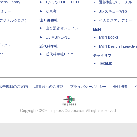
ness Library
TシャツPOD T-OD
通訳翻訳ジャーナル
セミナー
立東舎
JレスキューWeb
 X（デジタルクロス）
山と溪谷社
イカロスアカデミー
山と溪谷オンライン
MdN
CLIMBING-NET
MdN Books
ブックス
近代科学社
MdN Design Interactiv
ing
近代科学社Digital
テックリブ
TechLib
広告掲載のご案内
編集部へのご連絡
プライバシーポリシー
会社概要
Copyright ©
2026
Impress Corporation. All rights reserved.