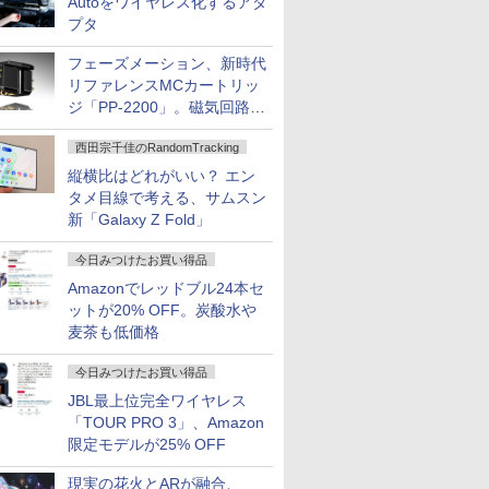
Autoをワイヤレス化するアダ
プタ
フェーズメーション、新時代
リファレンスMCカートリッ
ジ「PP-2200」。磁気回路や
ハウジングを根本から見直し
西田宗千佳のRandomTracking
縦横比はどれがいい？ エン
タメ目線で考える、サムスン
新「Galaxy Z Fold」
今日みつけたお買い得品
Amazonでレッドブル24本セ
ットが20% OFF。炭酸水や
麦茶も低価格
今日みつけたお買い得品
JBL最上位完全ワイヤレス
「TOUR PRO 3」、Amazon
限定モデルが25% OFF
現実の花火とARが融合、