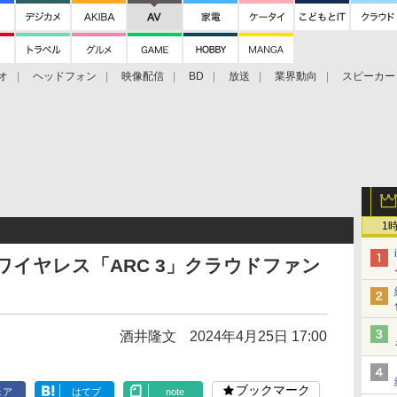
オ
ヘッドフォン
映像配信
BD
放送
業界動向
スピーカー
ェクタ
PS4
BDプレーヤー
映像配信
BD
き
1
全ワイヤレス「ARC 3」クラウドファン
酒井隆文
2024年4月25日 17:00
ブックマーク
ェア
はてブ
note