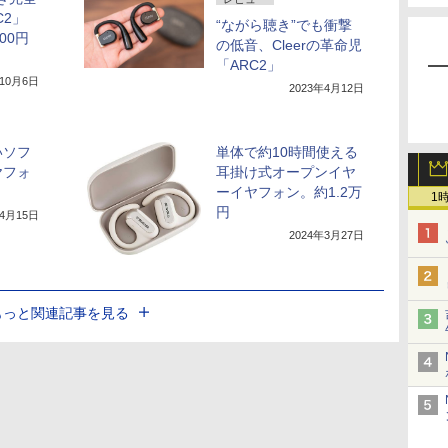
C2」
“ながら聴き”でも衝撃
00円
の低音、Cleerの革命児
「ARC2」
年10月6日
2023年4月12日
いソフ
単体で約10時間使える
ヤフォ
耳掛け式オープンイヤ
ーイヤフォン。約1.2万
1
円
年4月15日
2024年3月27日
もっと関連記事を見る