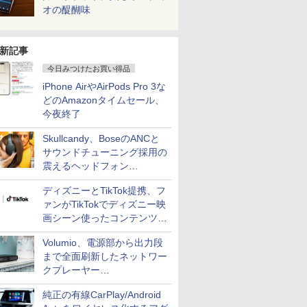
オの醍醐味
新記事
今日みつけたお買い得品
iPhone AirやAirPods Pro 3な
どのAmazonタイムセール、
今夜終了
Skullcandy、BoseのANCと
サウンドチューニング採用の
震えるヘッドフォン
「Crusher 1080 ANC」
ディズニーとTikTok提携、フ
ァンがTikTokでディズニー映
画シーン使ったコンテンツ制
作、Disney+にも配信
Volumio、電源部から出力段
まで全面刷新したネットワー
クプレーヤー
「Primo（2026）」
純正の有線CarPlay/Android