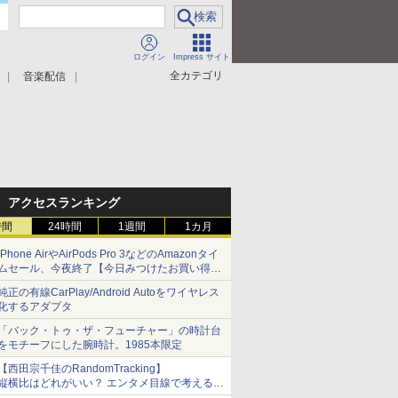
ログイン
Impress サイト
全カテゴリ
音楽配信
アクセスランキング
時間
24時間
1週間
1カ月
iPhone AirやAirPods Pro 3などのAmazonタイ
ムセール、今夜終了【今日みつけたお買い得
品】
純正の有線CarPlay/Android Autoをワイヤレス
化するアダプタ
「バック・トゥ・ザ・フューチャー」の時計台
をモチーフにした腕時計。1985本限定
【西田宗千佳のRandomTracking】
縦横比はどれがいい？ エンタメ目線で考える、
サムスン新「Galaxy Z Fold」