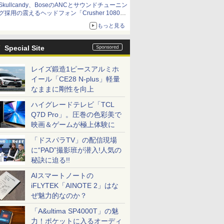
Skullcandy、BoseのANCとサウンドチューニン
グ採用の震えるヘッドフォン「Crusher 1080
ANC」
もっと見る
Special Site
レイズ鍛造1ピースアルミホ
イール「CE28 N-plus」軽量
なままに剛性を向上
ハイグレードテレビ「TCL
Q7D Pro」。圧巻の色彩美で
映画＆ゲームが極上体験に
「ドスパラTV」の配信現場
に“PAD”撮影班が潜入!人気の
秘訣に迫る!!
AIスマートノートの
iFLYTEK「AINOTE 2」はな
ぜ魅力的なのか？
「A&ultima SP4000T」の魅
力！ポケットに入るオーディ