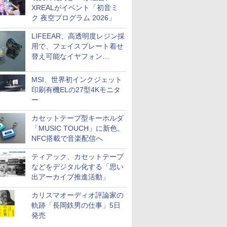
XREALがイベント「初音ミ
ク 夜空プログラム 2026」
LIFEEAR、高透明度レジン採
用で、フェイスプレート着せ
替え可能なイヤフォン
「Nova Shell」
MSI、世界初インクジェット
印刷有機ELの27型4Kモニタ
ー
カセットテープ型キーホルダ
「MUSIC TOUCH」に新色。
NFC搭載で音楽配信へ
ティアック、カセットテープ
などをデジタル化する「思い
出アーカイブ推進活動」
カリスマオーディオ評論家の
軌跡「長岡鉄男の仕事」5日
発売