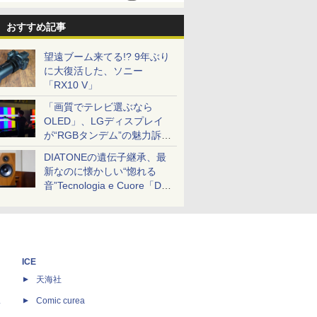
おすすめ記事
望遠ブーム来てる!? 9年ぶり
に大復活した、ソニー
「RX10 V」
「画質でテレビ選ぶなら
OLED」、LGディスプレイ
が“RGBタンデム”の魅力訴
求。液晶とのガチ比較も
DIATONEの遺伝子継承、最
新なのに懐かしい“惚れる
音”Tecnologia e Cuore「DS-
TC52B」を聴く
ICE
天海社
ス
Comic curea