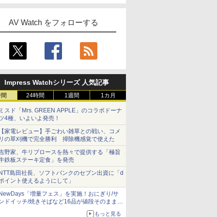
AV Watch をフォローする
Impress Watchシリーズ 人気記事
時間
24時間
1週間
1カ月
ミスド「Mrs. GREEN APPLE」のコラボドーナ
ツ4種、いよいよ発売！
【家電レビュー】手ごわい雑草との戦い、コメ
リの草刈機で完全勝利 掃除機感覚で使えた
吉野家、牛リブロースを熱々で提供する「極旨
牛鉄板ステーキ定食」を発売
NTT島田社長、ソフトバンクのセブン出資に「d
ポイント使えるようにして」
NewDays「増量フェス」を実施！おにぎり/サ
ンドイッチ/焼きそばなど16品が値段そのままで
ボリュームアップ
もっと見る