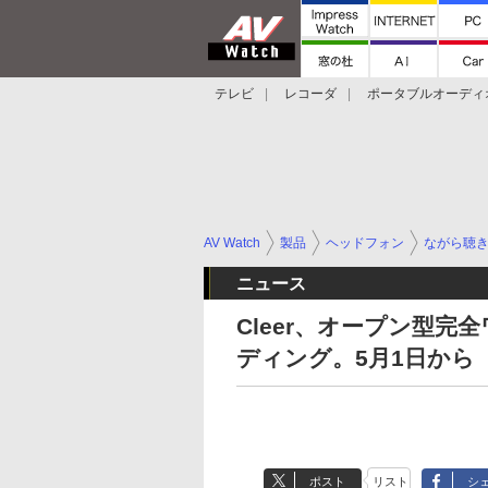
テレビ
レコーダ
ポータブルオーディ
スマートスピーカー
デジカメ
プロジ
AV Watch
製品
ヘッドフォン
ながら聴
ニュース
Cleer、オープン型完
ディング。5月1日から
ポスト
リスト
シ