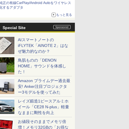
純正の有線CarPlay/Android Autoをワイヤレス
化するアダプタ
もっと見る
Special Site
AIスマートノートの
iFLYTEK「AINOTE 2」はな
ぜ魅力的なのか？
鳥肌ものの「DENON
HOME」サウンドを体感し
た！
Amazon プライムデー過去最
安! Anker注目プロジェクタ
ー3モデルを使ってみた
レイズ鍛造1ピースアルミホ
イール「CE28 N-plus」軽量
なままに剛性を向上
お値段そのままでメモリ倍
増！メモリ32GBの「お得な