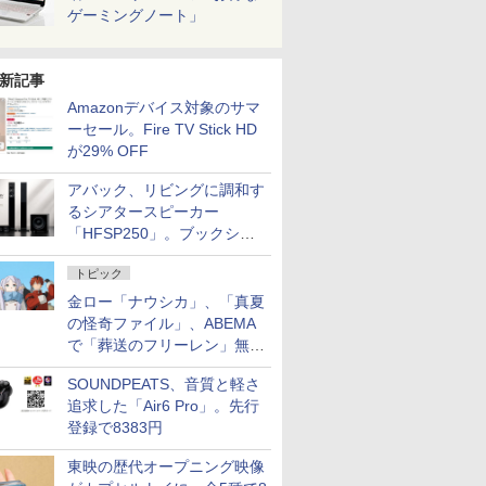
ゲーミングノート」
新記事
Amazonデバイス対象のサマ
ーセール。Fire TV Stick HD
が29% OFF
アバック、リビングに調和す
るシアタースピーカー
「HFSP250」。ブックシェ
ルフはペア3万円以下
トピック
金ロー「ナウシカ」、「真夏
の怪奇ファイル」、ABEMA
で「葬送のフリーレン」無料
配信など。夏の特番・配信情
SOUNDPEATS、音質と軽さ
報
追求した「Air6 Pro」。先行
登録で8383円
東映の歴代オープニング映像