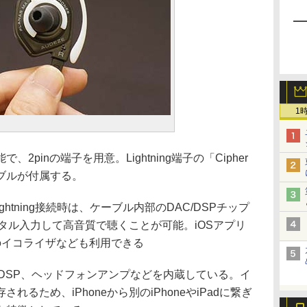
1
pinの端子を用意。Lightning端子の「Cipher
ブルが付属する。
hとのLightning接続時は、ケーブル内部のDAC/DSPチップ
ジタル入力して高音質で聴くことが可能。iOSアプリ
ドのイコライザなども利用できる
CやDSP、ヘッドフォンアンプなどを内蔵している。イ
るため、iPhoneから別のiPhoneやiPadに繋ぎ