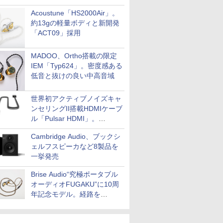
Acoustune「HS2000Air」。
約13gの軽量ボディと新開発
「ACT09」採用
MADOO、Ortho搭載の限定
IEM「Typ624」。密度感ある
低音と抜けの良い中高音域
世界初アクティブノイズキャ
ンセリングII搭載HDMIケーブ
ル「Pulsar HDMI」。
SilentPowerから
Cambridge Audio、ブックシ
ェルフスピーカなど8製品を
一挙発売
Brise Audio“究極ポータブル
オーディオFUGAKU”に10周
年記念モデル。経路を
NISHIKIで統一。400万円