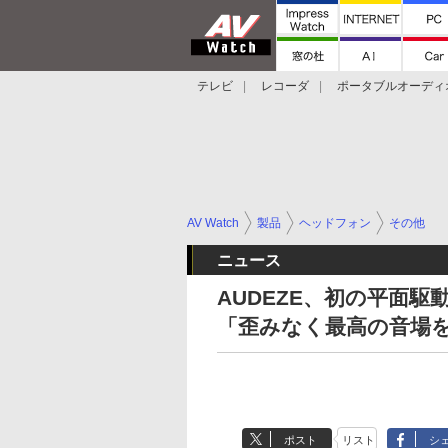
テレビ
レコーダ
ポータブルオーディ
スマートスピーカー
デジカメ
プロジ
AV Watch
製品
ヘッドフォン
その他
ニュース
AUDEZE、初の平面駆
「歪みなく最高の音場
ポスト
リスト
シ