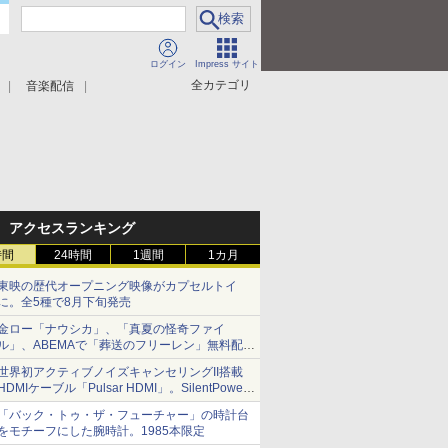
ログイン
Impress サイト
全カテゴリ
音楽配信
アクセスランキング
時間
24時間
1週間
1カ月
東映の歴代オープニング映像がカプセルトイ
に。全5種で8月下旬発売
金ロー「ナウシカ」、「真夏の怪奇ファイ
ル」、ABEMAで「葬送のフリーレン」無料配信
など。夏の特番・配信情報
世界初アクティブノイズキャンセリングII搭載
HDMIケーブル「Pulsar HDMI」。SilentPower
から
「バック・トゥ・ザ・フューチャー」の時計台
をモチーフにした腕時計。1985本限定