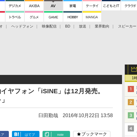
オ
ヘッドフォン
映像配信
BD
放送
業界動向
スピーカー
ェクタ
PS4
BDプレーヤー
映像配信
BD
1
動イヤフォン「iSINE」は12月発売。
を」
臼田勤哉
2016年10月22日 13:58
ブックマーク
ェア
はてブ
note