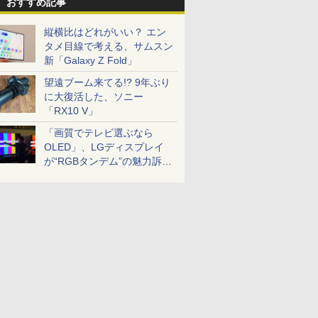
おすすめ記事
縦横比はどれがいい？ エン
タメ目線で考える、サムスン
新「Galaxy Z Fold」
望遠ブーム来てる!? 9年ぶり
に大復活した、ソニー
「RX10 V」
「画質でテレビ選ぶなら
OLED」、LGディスプレイ
が“RGBタンデム”の魅力訴
求。液晶とのガチ比較も