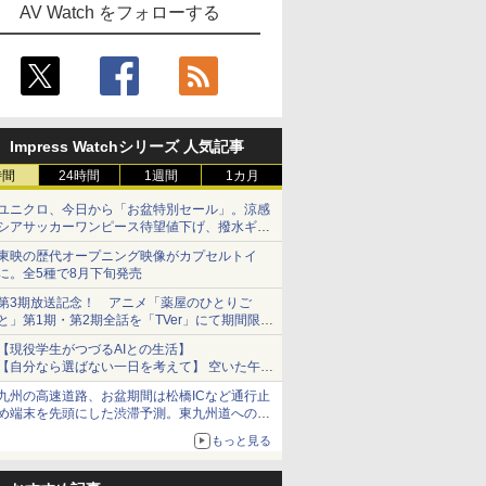
AV Watch をフォローする
Impress Watchシリーズ 人気記事
時間
24時間
1週間
1カ月
ユニクロ、今日から「お盆特別セール」。涼感
シアサッカーワンピース待望値下げ、撥水ギア
ショーツは1990円に
東映の歴代オープニング映像がカプセルトイ
に。全5種で8月下旬発売
第3期放送記念！ アニメ「薬屋のひとりご
と」第1期・第2期全話を「TVer」にて期間限定
で順次無料配信開始
【現役学生がつづるAIとの生活】
【自分なら選ばない一日を考えて】 空いた午後
をチャッピーに捧げたら、思わぬ絶景に出会っ
九州の高速道路、お盆期間は松橋ICなど通行止
た話
め端末を先頭にした渋滞予測。東九州道への迂
回は料金調整を実施
もっと見る