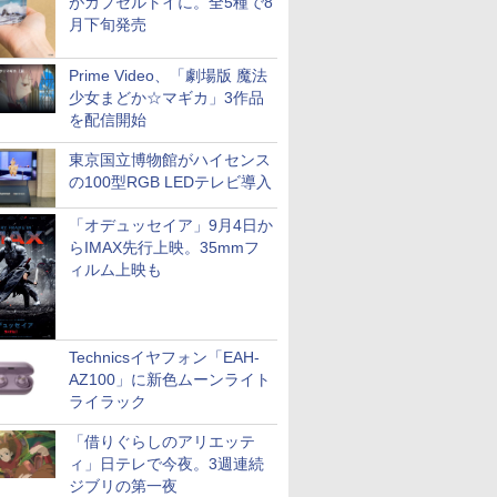
がカプセルトイに。全5種で8
月下旬発売
Prime Video、「劇場版 魔法
少女まどか☆マギカ」3作品
を配信開始
東京国立博物館がハイセンス
の100型RGB LEDテレビ導入
「オデュッセイア」9月4日か
らIMAX先行上映。35mmフ
ィルム上映も
Technicsイヤフォン「EAH-
AZ100」に新色ムーンライト
ライラック
「借りぐらしのアリエッテ
ィ」日テレで今夜。3週連続
ジブリの第一夜