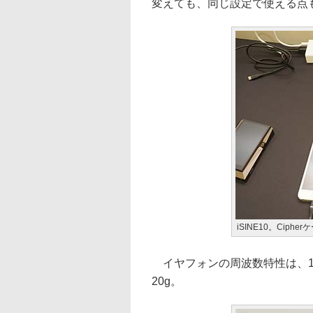
変えても、同じ設定で使える点
iSINE10。Cipher
イヤフォンの周波数特性は、10
20g。