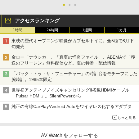
●
●
●
アクセスランキング
1時間
24時間
1週間
1カ月
東映の歴代オープニング映像がカプセルトイに。全5種で8月下
旬発売
金ロー「ナウシカ」、「真夏の怪奇ファイル」、ABEMAで「葬
送のフリーレン」無料配信など。夏の特番・配信情報
「バック・トゥ・ザ・フューチャー」の時計台をモチーフにした
腕時計。1985本限定
世界初アクティブノイズキャンセリングII搭載HDMIケーブル
「Pulsar HDMI」。SilentPowerから
純正の有線CarPlay/Android Autoをワイヤレス化するアダプタ
もっと見る
AV Watch をフォローする