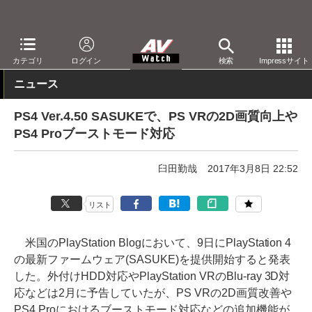
AV Watch
製品
ゲーム機
PS4
カテゴリ
ログイン
検索
Impressサイト
ニュース
PS4 Ver.4.50 SASUKEで、PS VRの2D画質向上や
PS4 Proブーストモード対応
臼田勤哉
2017年3月8日 22:52
リスト
米国のPlayStation Blogにおいて、9日にPlayStation 4
の最新ファームウェア(SASUKE)を提供開始すると発表
した。外付けHDD対応やPlayStation VRのBlu-ray 3D対
応などは2月に予告していたが、PS VRの2D画質改善や
PS4 Proにおけるブーストモード対応などの追加機能が