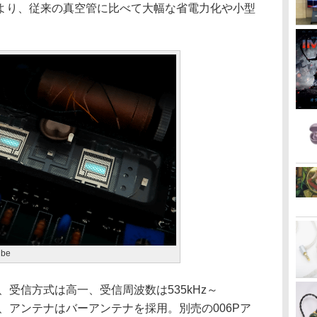
より、従来の真空管に比べて大幅な省電力化や小型
be
、受信方式は高一、受信周波数は535kHz～
ミニ、アンテナはバーアンテナを採用。別売の006Pア