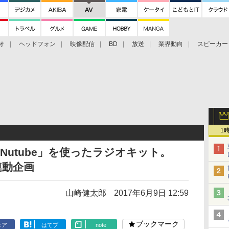
オ
ヘッドフォン
映像配信
BD
放送
業界動向
スピーカー
ェクタ
PS4
BDプレーヤー
映像配信
BD
1
Nutube」を使ったラジオキット。
連動企画
山崎健太郎
2017年6月9日 12:59
ブックマーク
ェア
はてブ
note