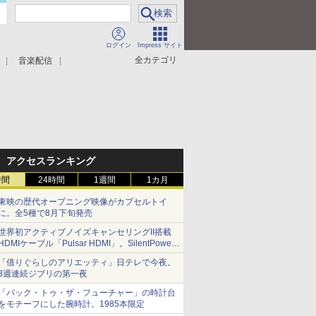
ログイン
Impress サイト
全カテゴリ
音楽配信
アクセスランキング
時間
24時間
1週間
1カ月
東映の歴代オープニング映像がカプセルトイ
に。全5種で8月下旬発売
世界初アクティブノイズキャンセリングII搭載
HDMIケーブル「Pulsar HDMI」。SilentPower
から
「借りぐらしのアリエッティ」日テレで今夜。
3週連続ジブリの第一夜
「バック・トゥ・ザ・フューチャー」の時計台
をモチーフにした腕時計。1985本限定