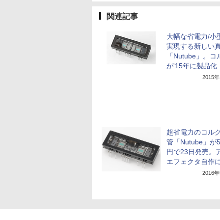
関連記事
大幅な省電力/小
実現する新しい
「Nutube」。コ
が'15年に製品化
2015
超省電力のコル
管「Nutube」が5
円で23日発売。
エフェクタ自作
2016