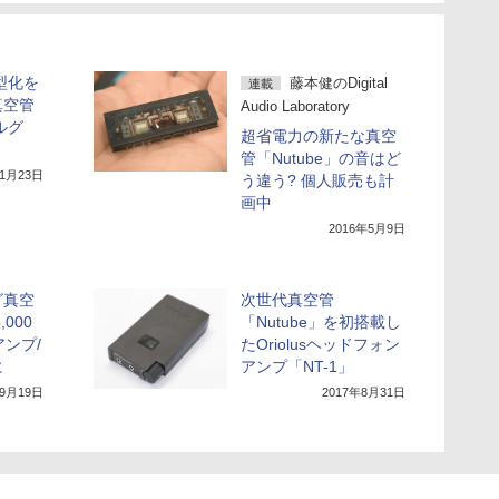
型化を
藤本健のDigital
連載
真空管
Audio Laboratory
ルグ
超省電力の新たな真空
管「Nutube」の音はど
年1月23日
う違う? 個人販売も計
画中
2016年5月9日
グ真空
次世代真空管
,000
「Nutube」を初搭載し
アンプ/
たOriolusヘッドフォン
に
アンプ「NT-1」
年9月19日
2017年8月31日