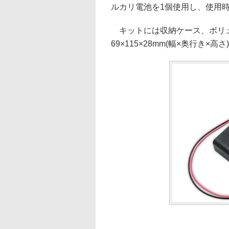
ルカリ電池を1個使用し、使用時
キットには収納ケース、ボリュ
69×115×28mm(幅×奥行き×高