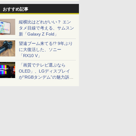
おすすめ記事
縦横比はどれがいい？ エン
タメ目線で考える、サムスン
新「Galaxy Z Fold」
望遠ブーム来てる!? 9年ぶり
に大復活した、ソニー
「RX10 V」
「画質でテレビ選ぶなら
OLED」、LGディスプレイ
が“RGBタンデム”の魅力訴
求。液晶とのガチ比較も