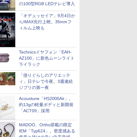
の100型RGB LEDテレビ導入
「オデュッセイア」9月4日か
らIMAX先行上映。35mmフ
ィルム上映も
Technicsイヤフォン「EAH-
AZ100」に新色ムーンライト
ライラック
「借りぐらしのアリエッテ
ィ」日テレで今夜。3週連続
ジブリの第一夜
Acoustune「HS2000Air」。
約13gの軽量ボディと新開発
「ACT09」採用
MADOO、Ortho搭載の限定
IEM「Typ624」。密度感ある