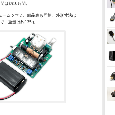
間は約10時間。
ームツマミ、部品表も同梱。外形寸法は
さ)で、重量は約135g。