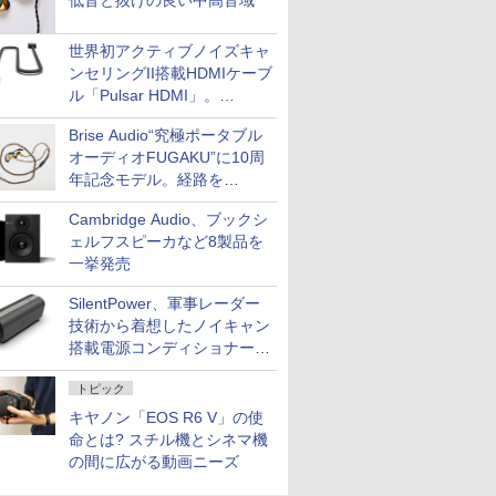
低音と抜けの良い中高音域
世界初アクティブノイズキャ
ンセリングII搭載HDMIケーブ
ル「Pulsar HDMI」。
SilentPowerから
Brise Audio“究極ポータブル
オーディオFUGAKU”に10周
年記念モデル。経路を
NISHIKIで統一。400万円
Cambridge Audio、ブックシ
ェルフスピーカなど8製品を
一挙発売
SilentPower、軍事レーダー
技術から着想したノイキャン
搭載電源コンディショナー
「AC iPurifier2」
トピック
キヤノン「EOS R6 V」の使
命とは? スチル機とシネマ機
の間に広がる動画ニーズ