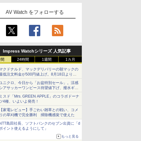
AV Watch をフォローする
Impress Watchシリーズ 人気記事
時間
24時間
1週間
1カ月
マクドナルド、マックデリバリーの朝マックの
最低注文料金が500円値上げ。8月18日より
1,500円から受付
ユニクロ、今日から「お盆特別セール」。涼感
シアサッカーワンピース待望値下げ、撥水ギア
ショーツは1990円に
ミスド「Mrs. GREEN APPLE」のコラボドーナ
ツ4種、いよいよ発売！
【家電レビュー】手ごわい雑草との戦い、コメ
リの草刈機で完全勝利 掃除機感覚で使えた
NTT島田社長、ソフトバンクのセブン出資に「d
ポイント使えるようにして」
もっと見る