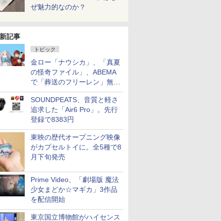
ぜ魅力的なのか？
新記事
トピック
金ロー「ナウシカ」、「真夏
の怪奇ファイル」、ABEMA
で「葬送のフリーレン」無料
配信など。夏の特番・配信情
SOUNDPEATS、音質と軽さ
報
追求した「Air6 Pro」。先行
登録で8383円
東映の歴代オープニング映像
がカプセルトイに。全5種で8
月下旬発売
Prime Video、「劇場版 魔法
少女まどか☆マギカ」3作品
を配信開始
東京国立博物館がハイセンス