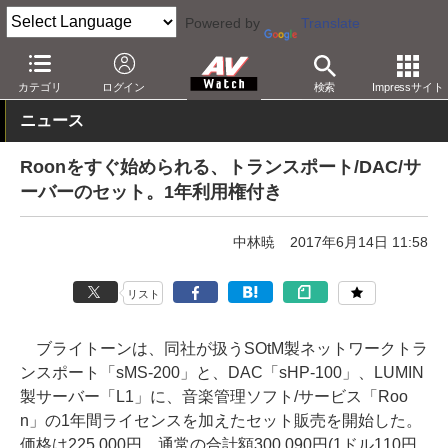
Powered by
Translate
AV Watch
製品
ネットワークプレーヤー
カテゴリ
ログイン
検索
Impressサイト
ニュース
Roonをすぐ始められる、トランスポート/DAC/サ
ーバーのセット。1年利用権付き
中林暁
2017年6月14日 11:58
リスト
ブライトーンは、同社が扱うSOtM製ネットワークトラ
ンスポート「sMS-200」と、DAC「sHP-100」、LUMIN
製サーバー「L1」に、音楽管理ソフト/サービス「Roo
n」の1年間ライセンスを加えたセット販売を開始した。
価格は225,000円。通常の合計額300,090円(1ドル110円