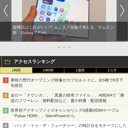
縦横比はどれがいい？ エンタメ目線で考える、サムスン
新「Galaxy Z Fold」
●
●
●
アクセスランキング
1時間
24時間
1週間
1カ月
東映の歴代オープニング映像がカプセルトイに。全5種で8月下
旬発売
金ロー「ナウシカ」、「真夏の怪奇ファイル」、ABEMAで「葬
送のフリーレン」無料配信など。夏の特番・配信情報
世界初アクティブノイズキャンセリングII搭載HDMIケーブル
「Pulsar HDMI」。SilentPowerから
「バック・トゥ・ザ・フューチャー」の時計台をモチーフにした