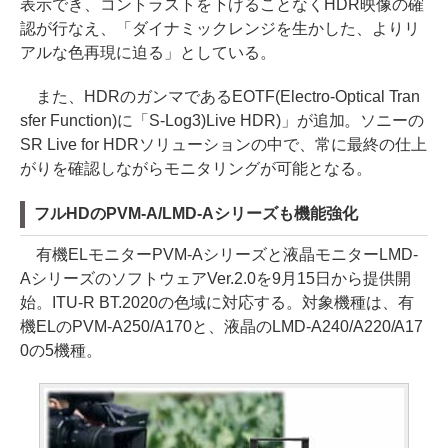
表示でき、コントラストを下げることなくHDR映像の確
認が行なえ、「ダイナミックレンジを生かした、よりリ
アルな色再現に迫る」としている。
また、HDRのガンマであるEOTF(Electro-Optical Tran
sfer Function)に「S-Log3)Live HDR)」が追加。ソニーの
SR Live for HDRソリューションの中で、常に最終の仕上
がりを確認しながらモニタリングが可能となる。
フルHDのPVM-A/LMD-Aシリーズも機能強化
有機ELモニターPVM-Aシリーズと液晶モニターLMD-
AシリーズのソフトウェアVer.2.0を9月15日から提供開
始。ITU-R BT.2020の色域に対応する。対象機種は、有
機ELのPVM-A250/A170と、液晶のLMD-A240/A220/A17
0の5機種。