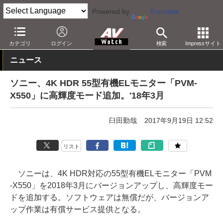
Powered by
Translate
AV Watch
製品
映像制作
カテゴリ
ログイン
検索
Impressサイト
ニュース
ソニー、4K HDR 55型有機ELモニター「PVM-
X550」に高輝度モード追加。'18年3月
臼田勤哉
2017年9月19日 12:52
リスト
ソニーは、4K HDR対応の55型有機ELモニター「PVM
-X550」を2018年3月にバージョンアップし、高輝度モー
ドを追加する。ソフトウェアは無償だが、バージョンア
ップ作業は有償サービス提供となる。