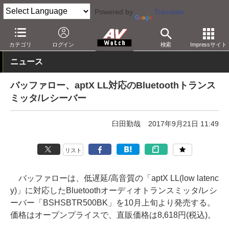
Powered by
Translate
AV Watch
製品
AV周辺機器
カテゴリ
ログイン
検索
Impressサイト
ニュース
バッファロー、aptX LL対応のBluetoothトランス
ミッタ/レシーバー
臼田勤哉
2017年9月21日 11:49
リスト
バッファローは、低遅延/高音質の「aptX LL(low latenc
y)」に対応したBluetoothオーディオトランスミッタ/レシ
ーバー「BSHSBTR500BK」を10月上旬より発売する。
価格はオープンプライスで、直販価格は8,618円(税込)。