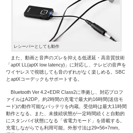
レシーバーとしても動作
また、動画と音声のズレを抑える低遅延・高音質技術
「aptX LL(aptX low latency)」に対応し、テレビの音声を
ワイヤレスで視聴しても音のずれがなく楽しめる。SBC
とaptXコーデックもサポートする。
Bluetooth Ver 4.2+EDR Class2に準拠し、対応プロフ
ァイルはA2DP。約2時間の充電で最大約16時間(送信モ
ード)の動作可能なバッテリを内蔵。受信時は最大11時間
動作となる。また、未接続状態が一定時間続くと自動的
にスタンバイ状態になる「省電力モード」を搭載する。
充電しながらでも利用可能。外形寸法は29×56×7mm。