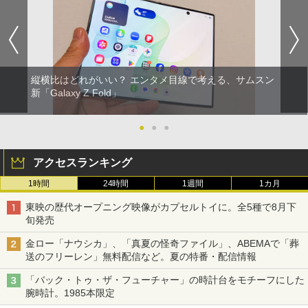
縦横比はどれがいい？ エンタメ目線で考える、サムスン
新「Galaxy Z Fold」
●
●
●
アクセスランキング
1時間
24時間
1週間
1カ月
東映の歴代オープニング映像がカプセルトイに。全5種で8月下
旬発売
金ロー「ナウシカ」、「真夏の怪奇ファイル」、ABEMAで「葬
送のフリーレン」無料配信など。夏の特番・配信情報
「バック・トゥ・ザ・フューチャー」の時計台をモチーフにした
腕時計。1985本限定