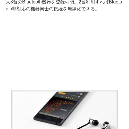
大8台のBluetooth機器を登録可能。2台利用すればBlueto
oth非対応の機器同士の接続を無線化できる。