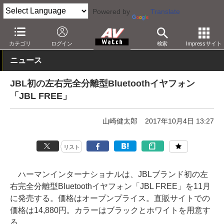
Powered by
Translate
AV Watch
製品
ヘッドフォン
JBL
カテゴリ
ログイン
検索
Impressサイト
ニュース
JBL初の左右完全分離型Bluetoothイヤフォン
「JBL FREE」
山崎健太郎
2017年10月4日 13:27
リスト
ハーマンインターナショナルは、JBLブランド初の左
右完全分離型Bluetoothイヤフォン「JBL FREE」を11月
に発売する。価格はオープンプライス。直販サイトでの
価格は14,880円。カラーはブラックとホワイトを用意す
る。