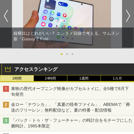
縦横比はどれがいい？ エンタメ目線で考える、サムスン
新「Galaxy Z Fold」
●
●
●
アクセスランキング
1時間
24時間
1週間
1カ月
東映の歴代オープニング映像がカプセルトイに。全5種で8月下
旬発売
金ロー「ナウシカ」、「真夏の怪奇ファイル」、ABEMAで「葬
送のフリーレン」無料配信など。夏の特番・配信情報
「バック・トゥ・ザ・フューチャー」の時計台をモチーフにした
腕時計。1985本限定