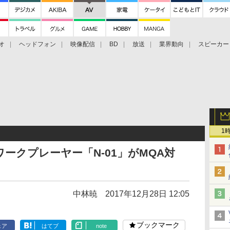
オ
ヘッドフォン
映像配信
BD
放送
業界動向
スピーカー
ェクタ
PS4
BDプレーヤー
映像配信
BD
1
ークプレーヤー「N-01」がMQA対
中林暁
2017年12月28日 12:05
ブックマーク
ェア
はてブ
note