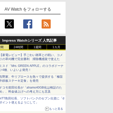
AV Watch をフォローする
Impress Watchシリーズ 人気記事
時間
24時間
1週間
1カ月
【家電レビュー】手ごわい雑草との戦い、コメ
リの草刈機で完全勝利 掃除機感覚で使えた
ミスド「Mrs. GREEN APPLE」のコラボドーナ
ツ4種、いよいよ発売！
吉野家、牛リブロースを熱々で提供する「極旨
牛鉄板ステーキ定食」を発売
ドコモ前田社長が「ahamo40GB化は検証のた
め」、料金値上げへの考え方にも言及
NTT島田社長、ソフトバンクのセブン出資に「d
ポイント使えるようにして」
もっと見る