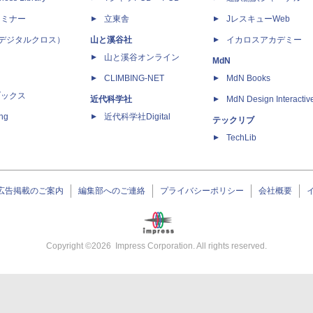
セミナー
立東舎
JレスキューWeb
 X（デジタルクロス）
山と溪谷社
イカロスアカデミー
山と溪谷オンライン
MdN
CLIMBING-NET
MdN Books
ブックス
近代科学社
MdN Design Interactiv
ing
近代科学社Digital
テックリブ
TechLib
広告掲載のご案内
編集部へのご連絡
プライバシーポリシー
会社概要
Copyright ©
2026
Impress Corporation. All rights reserved.