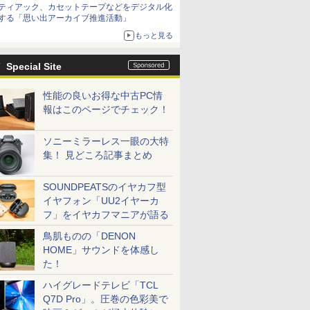
ティアック、カセットテープなどをデジタル化
する「思い出アーカイブ推進活動」
もっと見る
Special Site
性能の良いお得な中古PC情
報はこのページでチェック！
ソニーミラーレス一眼の大特
集！ 見どころ記事まとめ
SOUNDPEATSのイヤカフ型
イヤフォン「UU2イヤーカ
フ」をイヤカフマニアが語る
鳥肌ものの「DENON
HOME」サウンドを体感し
た！
ハイグレードテレビ「TCL
Q7D Pro」。圧巻の色彩美で