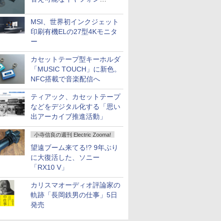
「Nova Shell」
MSI、世界初インクジェット
印刷有機ELの27型4Kモニタ
ー
カセットテープ型キーホルダ
「MUSIC TOUCH」に新色。
NFC搭載で音楽配信へ
ティアック、カセットテープ
などをデジタル化する「思い
出アーカイブ推進活動」
小寺信良の週刊 Electric Zooma!
望遠ブーム来てる!? 9年ぶり
に大復活した、ソニー
「RX10 V」
カリスマオーディオ評論家の
軌跡「長岡鉄男の仕事」5日
発売