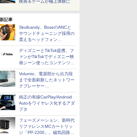
映画＆ゲームが極上体験に
新記事
Skullcandy、BoseのANCと
サウンドチューニング採用の
震えるヘッドフォン
「Crusher 1080 ANC」
ディズニーとTikTok提携、フ
ァンがTikTokでディズニー映
画シーン使ったコンテンツ制
作、Disney+にも配信
Volumio、電源部から出力段
まで全面刷新したネットワー
クプレーヤー
「Primo（2026）」
純正の有線CarPlay/Android
Autoをワイヤレス化するアダ
プタ
フェーズメーション、新時代
リファレンスMCカートリッ
ジ「PP-2200」。磁気回路や