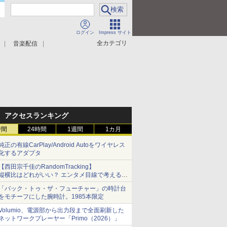
ログイン
Impress サイト
全カテゴリ
音楽配信
アクセスランキング
時間
24時間
1週間
1カ月
純正の有線CarPlay/Android Autoをワイヤレス
化するアダプタ
【西田宗千佳のRandomTracking】
縦横比はどれがいい？ エンタメ目線で考える、
サムスン新「Galaxy Z Fold」
「バック・トゥ・ザ・フューチャー」の時計台
をモチーフにした腕時計。1985本限定
Volumio、電源部から出力段まで全面刷新した
ネットワークプレーヤー「Primo（2026）」