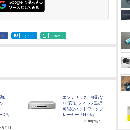
ェア
はてブ
note
高峰、
エソテリック、多彩な
トワー
DD変換/フィルタ選択
-
可能なネットワークプ
DAC搭
レーヤー「N-05」
2016年3月18日
年7月19日