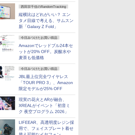
ハウジングを根本から見直し
西田宗千佳のRandomTracking
縦横比はどれがいい？ エン
タメ目線で考える、サムスン
新「Galaxy Z Fold」
今日みつけたお買い得品
Amazonでレッドブル24本セ
ットが20% OFF。炭酸水や
麦茶も低価格
今日みつけたお買い得品
JBL最上位完全ワイヤレス
「TOUR PRO 3」、Amazon
限定モデルが25% OFF
現実の花火とARが融合、
XREALがイベント「初音ミ
ク 夜空プログラム 2026」
LIFEEAR、高透明度レジン採
用で、フェイスプレート着せ
替え可能なイヤフォン