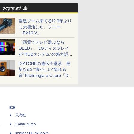
おすすめ記事
望遠ブーム来てる!? 9年ぶり
に大復活した、ソニー
「RX10 V」
「画質でテレビ選ぶなら
OLED」、LGディスプレイ
が“RGBタンデム”の魅力訴
求。液晶とのガチ比較も
DIATONEの遺伝子継承、最
新なのに懐かしい“惚れる
音”Tecnologia e Cuore「DS-
TC52B」を聴く
ICE
天海社
ス
Comic curea
impress QuickBooks