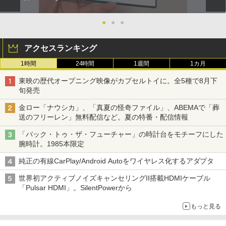
●
●
●
アクセスランキング
1時間
24時間
1週間
1カ月
東映の歴代オープニング映像がカプセルトイに。全5種で8月下
旬発売
金ロー「ナウシカ」、「真夏の怪奇ファイル」、ABEMAで「葬
送のフリーレン」無料配信など。夏の特番・配信情報
「バック・トゥ・ザ・フューチャー」の時計台をモチーフにした
腕時計。1985本限定
純正の有線CarPlay/Android Autoをワイヤレス化するアダプタ
世界初アクティブノイズキャンセリングII搭載HDMIケーブル
「Pulsar HDMI」。SilentPowerから
もっと見る