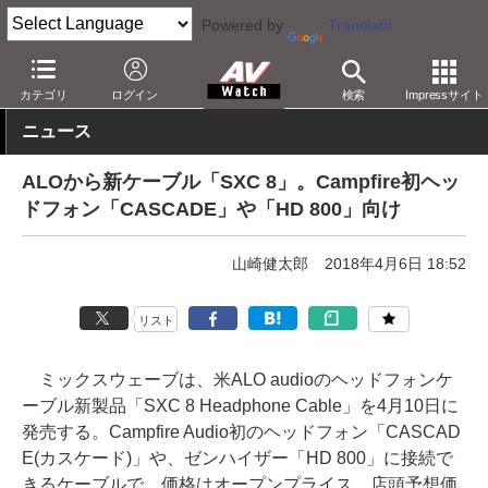
Powered by
Translate
AV Watch
製品
オーディオアクセサリ
カテゴリ
ログイン
検索
Impressサイト
ニュース
ALOから新ケーブル「SXC 8」。Campfire初ヘッ
ドフォン「CASCADE」や「HD 800」向け
山崎健太郎
2018年4月6日 18:52
リスト
ミックスウェーブは、米ALO audioのヘッドフォンケ
ーブル新製品「SXC 8 Headphone Cable」を4月10日に
発売する。Campfire Audio初のヘッドフォン「CASCAD
E(カスケード)」や、ゼンハイザー「HD 800」に接続で
きるケーブルで、価格はオープンプライス。店頭予想価