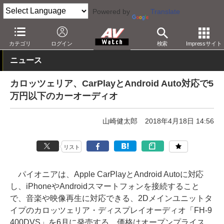
Powered by
Translate
AV Watch
製品
カーナビ/オーディオ
カテゴリ
ログイン
検索
Impressサイト
ニュース
カロッツェリア、CarPlayとAndroid Auto対応で5
万円以下のカーオーディオ
山崎健太郎
2018年4月18日 14:56
リスト
パイオニアは、Apple CarPlayとAndroid Autoに対応
し、iPhoneやAndroidスマートフォンを接続すること
で、音楽や映像再生に対応できる、2Dメインユニットタ
イプのカロッツェリア・ディスプレイオーディオ「FH-9
400DVS」を6月に発売する。価格はオープンプライス