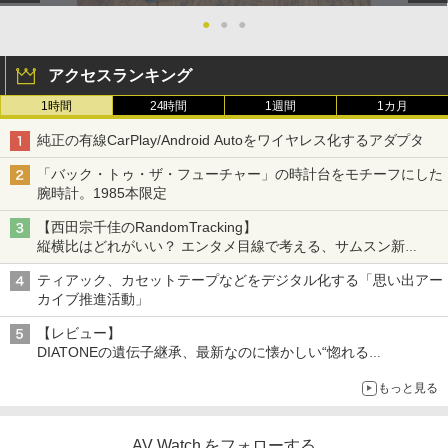
●
●
●
アクセスランキング
1時間
24時間
1週間
1カ月
純正の有線CarPlay/Android Autoをワイヤレス化するアダプタ
「バック・トゥ・ザ・フューチャー」の時計台をモチーフにした
腕時計。1985本限定
【西田宗千佳のRandomTracking】
縦横比はどれがいい？ エンタメ目線で考える、サムスン新
「Galaxy Z Fold」
ティアック、カセットテープなどをデジタル化する「思い出アー
カイブ推進活動」
【レビュー】
DIATONEの遺伝子継承、最新なのに懐かしい“惚れる
音”Tecnologia e Cuore「DS-TC52B」を聴く
もっと見る
AV Watch をフォローする