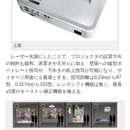
上面
レーザー光源にしたことで、プロジェクタの設置方向
の制約も緩和。床置きや天吊りに加え、壁面への縦型ポ
ートレート投写や、下向きの机上投写が可能になり、サ
イネージ用途にも最適とする。投写距離は0.23mから87
型、0.317mから102型。レンズシフト機能は無く、垂直
±5度のキーストン補正機能を備える。