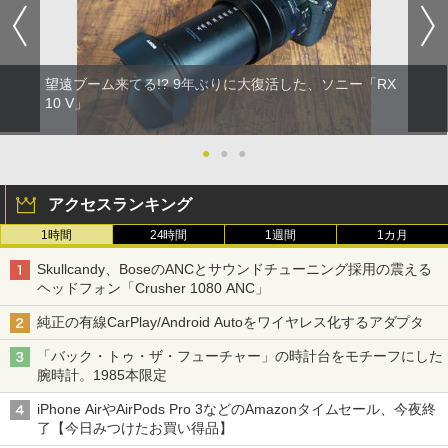
望遠ブーム来てる!? 9年ぶりに大復活した、ソニー「RX
10 V」
●
●
●
アクセスランキング
1時間
24時間
1週間
1カ月
Skullcandy、BoseのANCとサウンドチューニング採用の震える
ヘッドフォン「Crusher 1080 ANC」
純正の有線CarPlay/Android Autoをワイヤレス化するアダプタ
「バック・トゥ・ザ・フューチャー」の時計台をモチーフにした
腕時計。1985本限定
iPhone AirやAirPods Pro 3などのAmazonタイムセール、今夜終
了【今日みつけたお買い得品】