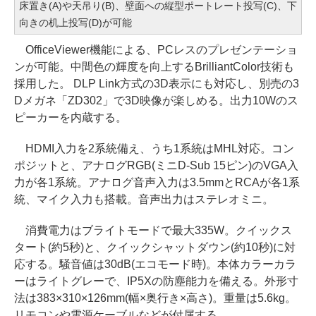
床置き(A)や天吊り(B)、壁面への縦型ポートレート投写(C)、下
向きの机上投写(D)が可能
OfficeViewer機能による、PCレスのプレゼンテーショ
ンが可能。中間色の輝度を向上するBrilliantColor技術も
採用した。 DLP Link方式の3D表示にも対応し、別売の3
Dメガネ「ZD302」で3D映像が楽しめる。出力10Wのス
ピーカーを内蔵する。
HDMI入力を2系統備え、うち1系統はMHL対応。コン
ポジットと、アナログRGB(ミニD-Sub 15ピン)のVGA入
力が各1系統。アナログ音声入力は3.5mmとRCAが各1系
統、マイク入力も搭載。音声出力はステレオミニ。
消費電力はブライトモードで最大335W。クイックス
タート(約5秒)と、クイックシャットダウン(約10秒)に対
応する。騒音値は30dB(エコモード時)。本体カラーカラ
ーはライトグレーで、IP5Xの防塵能力を備える。外形寸
法は383×310×126mm(幅×奥行き×高さ)。重量は5.6kg。
リモコンや電源ケーブルなどが付属する。