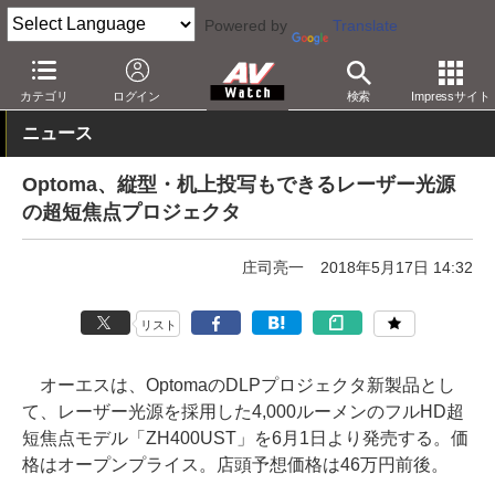
Powered by
Translate
AV Watch
製品
プロジェクタ
Optoma
カテゴリ
ログイン
検索
Impressサイト
ニュース
Optoma、縦型・机上投写もできるレーザー光源
の超短焦点プロジェクタ
庄司亮一
2018年5月17日 14:32
リスト
オーエスは、OptomaのDLPプロジェクタ新製品とし
て、レーザー光源を採用した4,000ルーメンのフルHD超
短焦点モデル「ZH400UST」を6月1日より発売する。価
格はオープンプライス。店頭予想価格は46万円前後。