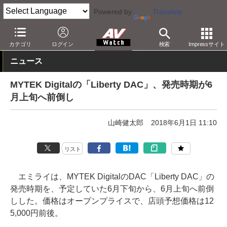
Powered by
Translate
AV Watch
製品
USB DAC
その他
カテゴリ
ログイン
検索
Impressサイト
ニュース
MYTEK Digitalの「Liberty DAC」、発売時期が6
月上旬へ前倒し
山崎健太郎
2018年6月1日 11:10
リスト
エミライは、MYTEK DigitalのDAC「Liberty DAC」の
発売時期を、予定していた6月下旬から、6月上旬へ前倒
しした。価格はオープンプライスで、店頭予想価格は12
5,000円前後。