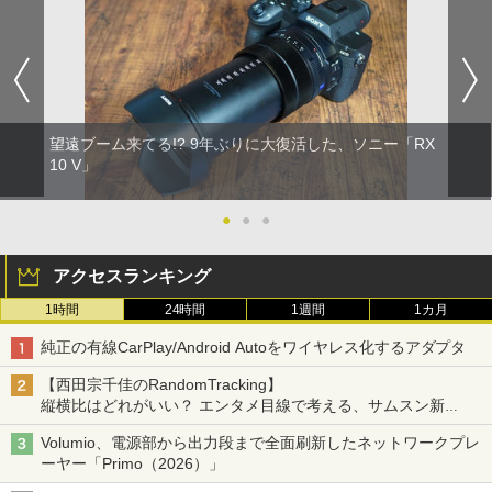
望遠ブーム来てる!? 9年ぶりに大復活した、ソニー「RX
10 V」
●
●
●
アクセスランキング
1時間
24時間
1週間
1カ月
純正の有線CarPlay/Android Autoをワイヤレス化するアダプタ
【西田宗千佳のRandomTracking】
縦横比はどれがいい？ エンタメ目線で考える、サムスン新
「Galaxy Z Fold」
Volumio、電源部から出力段まで全面刷新したネットワークプレ
ーヤー「Primo（2026）」