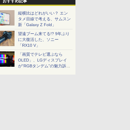
おすすめ記事
縦横比はどれがいい？ エン
タメ目線で考える、サムスン
新「Galaxy Z Fold」
望遠ブーム来てる!? 9年ぶり
に大復活した、ソニー
「RX10 V」
「画質でテレビ選ぶなら
OLED」、LGディスプレイ
が“RGBタンデム”の魅力訴
求。液晶とのガチ比較も