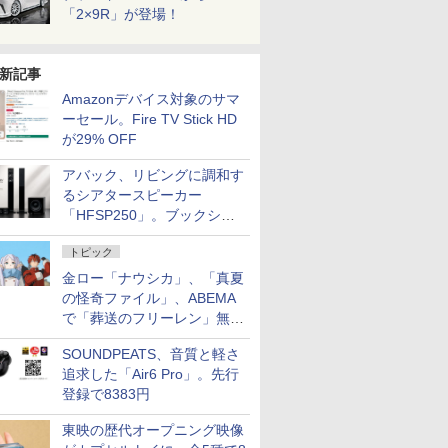
「2×9R」が登場！
新記事
Amazonデバイス対象のサマ
ーセール。Fire TV Stick HD
が29% OFF
アバック、リビングに調和す
るシアタースピーカー
「HFSP250」。ブックシェ
ルフはペア3万円以下
トピック
金ロー「ナウシカ」、「真夏
の怪奇ファイル」、ABEMA
で「葬送のフリーレン」無料
配信など。夏の特番・配信情
SOUNDPEATS、音質と軽さ
報
追求した「Air6 Pro」。先行
登録で8383円
東映の歴代オープニング映像