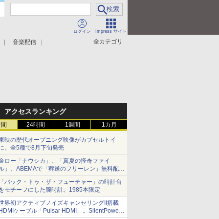
ログイン
Impress サイト
全カテゴリ
音楽配信
アクセスランキング
時間
24時間
1週間
1カ月
東映の歴代オープニング映像がカプセルトイ
に。全5種で8月下旬発売
金ロー「ナウシカ」、「真夏の怪奇ファイ
ル」、ABEMAで「葬送のフリーレン」無料配信
など。夏の特番・配信情報
「バック・トゥ・ザ・フューチャー」の時計台
をモチーフにした腕時計。1985本限定
世界初アクティブノイズキャンセリングII搭載
HDMIケーブル「Pulsar HDMI」。SilentPower
から