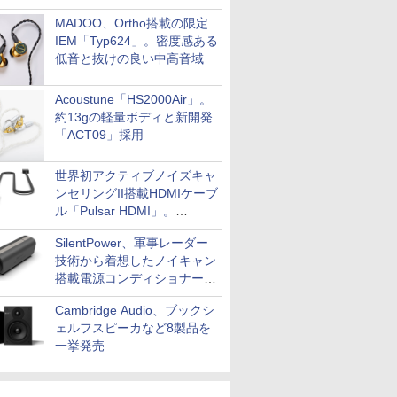
MADOO、Ortho搭載の限定
IEM「Typ624」。密度感ある
低音と抜けの良い中高音域
Acoustune「HS2000Air」。
約13gの軽量ボディと新開発
「ACT09」採用
世界初アクティブノイズキャ
ンセリングII搭載HDMIケーブ
ル「Pulsar HDMI」。
SilentPowerから
SilentPower、軍事レーダー
技術から着想したノイキャン
搭載電源コンディショナー
「AC iPurifier2」
Cambridge Audio、ブックシ
ェルフスピーカなど8製品を
一挙発売