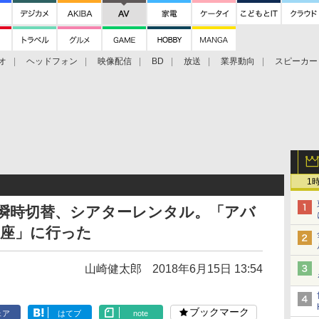
オ
ヘッドフォン
映像配信
BD
放送
業界動向
スピーカー
ェクタ
PS4
BDプレーヤー
映像配信
BD
1
を瞬時切替、シアターレンタル。「アバ
ク座」に行った
山崎健太郎
2018年6月15日 13:54
ブックマーク
ェア
はてブ
note