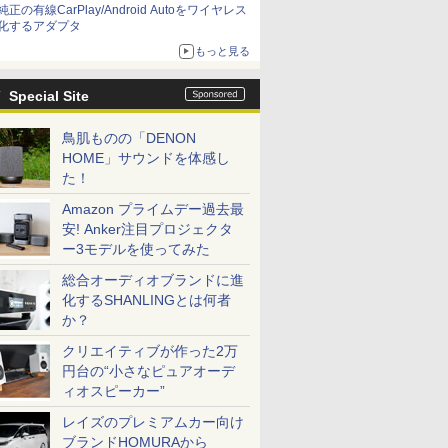
純正の有線CarPlay/Android Autoをワイヤレス
化するアダプタ
もっと見る
Special Site
鳥肌ものの「DENON
HOME」サウンドを体感し
た！
Amazon プライムデー過去最
安! Anker注目プロジェクタ
ー3モデルを使ってみた
総合オーディオブランドに進
化するSHANLINGとは何者
か？
クリエイティブが作った2万
円台の“小さなピュアオーデ
ィオスピーカー”
レイズのプレミアムカー向け
ブランドHOMURAから