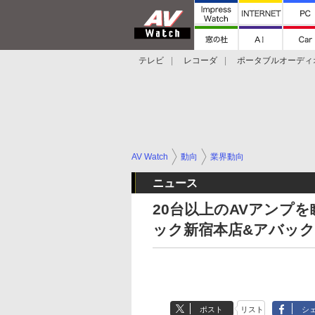
テレビ
レコーダ
ポータブルオーディ
スマートスピーカー
デジカメ
プロジ
AV Watch
動向
業界動向
ニュース
20台以上のAVアンプ
ック新宿本店&アバッ
ポスト
リスト
シ