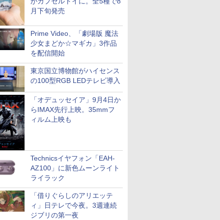
がカプセルトイに。全5種で8
月下旬発売
Prime Video、「劇場版 魔法
少女まどか☆マギカ」3作品
を配信開始
東京国立博物館がハイセンス
の100型RGB LEDテレビ導入
「オデュッセイア」9月4日か
らIMAX先行上映。35mmフ
ィルム上映も
Technicsイヤフォン「EAH-
AZ100」に新色ムーンライト
ライラック
「借りぐらしのアリエッテ
ィ」日テレで今夜。3週連続
ジブリの第一夜