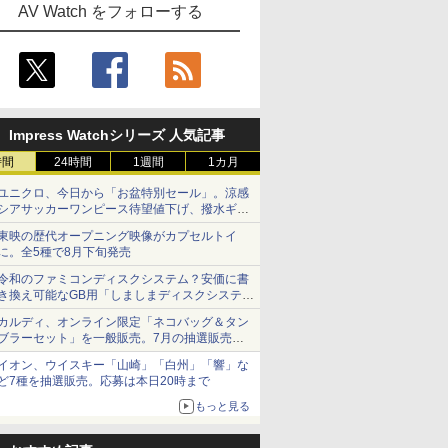
AV Watch をフォローする
Impress Watchシリーズ 人気記事
時間
24時間
1週間
1カ月
ユニクロ、今日から「お盆特別セール」。涼感
シアサッカーワンピース待望値下げ、撥水ギア
ショーツは1990円に
東映の歴代オープニング映像がカプセルトイ
に。全5種で8月下旬発売
令和のファミコンディスクシステム？安価に書
き換え可能なGB用「しましまディスクシステ
ム」
カルディ、オンライン限定「ネコバッグ＆タン
ブラーセット」を一般販売。7月の抽選販売の
当選無効分
イオン、ウイスキー「山崎」「白州」「響」な
ど7種を抽選販売。応募は本日20時まで
もっと見る