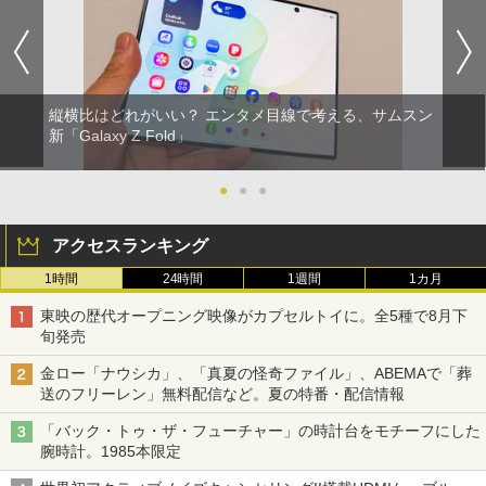
縦横比はどれがいい？ エンタメ目線で考える、サムスン
新「Galaxy Z Fold」
●
●
●
アクセスランキング
1時間
24時間
1週間
1カ月
東映の歴代オープニング映像がカプセルトイに。全5種で8月下
旬発売
金ロー「ナウシカ」、「真夏の怪奇ファイル」、ABEMAで「葬
送のフリーレン」無料配信など。夏の特番・配信情報
「バック・トゥ・ザ・フューチャー」の時計台をモチーフにした
腕時計。1985本限定