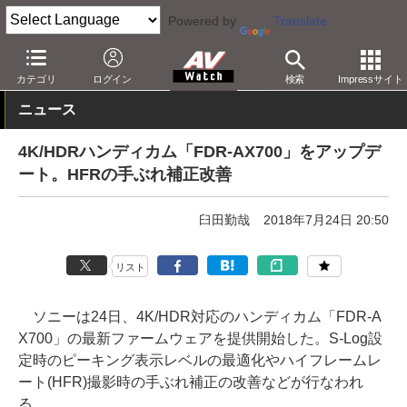
Powered by
Translate
AV Watch
製品
ビデオカメラ
ソニー
カテゴリ
ログイン
検索
Impressサイト
ニュース
4K/HDRハンディカム「FDR-AX700」をアップデ
ート。HFRの手ぶれ補正改善
臼田勤哉
2018年7月24日 20:50
リスト
ソニーは24日、4K/HDR対応のハンディカム「FDR-A
X700」の最新ファームウェアを提供開始した。S-Log設
定時のピーキング表示レベルの最適化やハイフレームレ
ート(HFR)撮影時の手ぶれ補正の改善などが行なわれ
る。