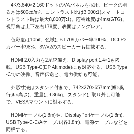
4K/3,840×2,160ドットのVAパネルを採用。ピークの明
るさは600cd/m
。コントラスト比は3,000:1(スマートコ
2
ントラスト時は最大8,000万:1)。応答速度は4ms(GTG)。
視野角は上下左右178度、表面はノングレア。
色彩度は10bit。色域はBT.709カバー率100%、DCI-P3
カバー率98%。3W×2のスピーカーも搭載する。
HDMI 2.0入力を2系統備え、Display port 1.4×1も搭
載。USB Type-C(DP Alt mode)にも対応する。USB Type
-Cでの映像、音声伝送と、電力供給も可能。
外形寸法はスタンド付きで、742×270×657mm(幅×奥
行き×高さ)。重量は9.36kg。スタンドは取り外し可能
で、VESAマウントに対応する。
HDMIケーブル(1.8m)や、DisplayPortケーブル(1.8m)、
USB Type-C-C/Aケーブル(各1.8m)、電源ケーブルなどを
同梱する。