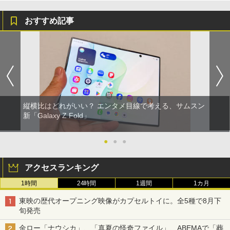
おすすめ記事
縦横比はどれがいい？ エンタメ目線で考える、サムスン
新「Galaxy Z Fold」
●
●
●
アクセスランキング
1時間
24時間
1週間
1カ月
東映の歴代オープニング映像がカプセルトイに。全5種で8月下
旬発売
金ロー「ナウシカ」、「真夏の怪奇ファイル」、ABEMAで「葬