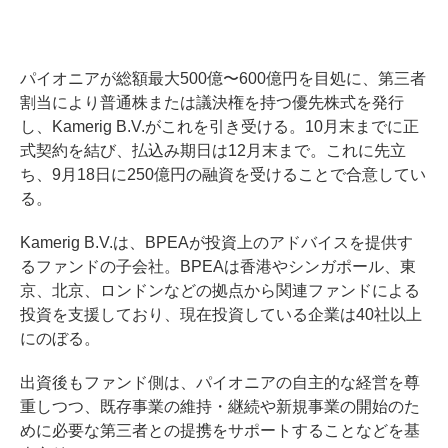
パイオニアが総額最大500億〜600億円を目処に、第三者
割当により普通株または議決権を持つ優先株式を発行
し、Kamerig B.V.がこれを引き受ける。10月末までに正
式契約を結び、払込み期日は12月末まで。これに先立
ち、9月18日に250億円の融資を受けることで合意してい
る。
Kamerig B.V.は、BPEAが投資上のアドバイスを提供す
るファンドの子会社。BPEAは香港やシンガポール、東
京、北京、ロンドンなどの拠点から関連ファンドによる
投資を支援しており、現在投資している企業は40社以上
にのぼる。
出資後もファンド側は、パイオニアの自主的な経営を尊
重しつつ、既存事業の維持・継続や新規事業の開始のた
めに必要な第三者との提携をサポートすることなどを基