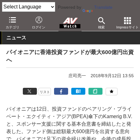
Powered by
Translate
AV Watch
動向
業界動向
経営/IR
カテゴリ
ログイン
検索
Impressサイト
ニュース
パイオニアに香港投資ファンドが最大600億円出資
へ
庄司亮一
2018年9月12日 13:55
リスト
パイオニアは12日、投資ファンドのベアリング・プライ
ベート・エクイティ・アジア(BPEA)傘下のKamerig B.V.
と、スポンサー支援に関する基本合意書を締結したと発
表した。ファンド側は総額最大600億円を出資する意向
で、パイオニアは足下の資金繰り改善や、今後の成長投