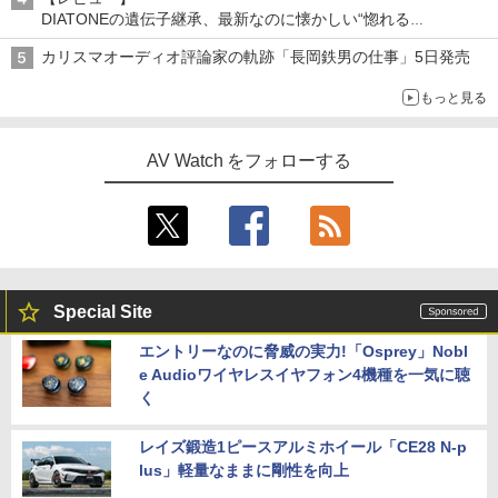
DIATONEの遺伝子継承、最新なのに懐かしい“惚れる
音”Tecnologia e Cuore「DS-TC52B」を聴く
カリスマオーディオ評論家の軌跡「長岡鉄男の仕事」5日発売
もっと見る
AV Watch をフォローする
Special Site
エントリーなのに脅威の実力!「Osprey」Nobl
e Audioワイヤレスイヤフォン4機種を一気に聴
く
レイズ鍛造1ピースアルミホイール「CE28 N-p
lus」軽量なままに剛性を向上