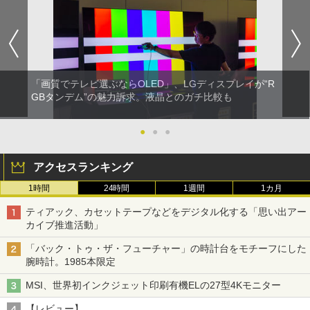
「画質でテレビ選ぶならOLED」、LGディスプレイが“R
GBタンデム”の魅力訴求。液晶とのガチ比較も
●
●
●
アクセスランキング
1時間
24時間
1週間
1カ月
ティアック、カセットテープなどをデジタル化する「思い出アー
カイブ推進活動」
「バック・トゥ・ザ・フューチャー」の時計台をモチーフにした
腕時計。1985本限定
MSI、世界初インクジェット印刷有機ELの27型4Kモニター
【レビュー】