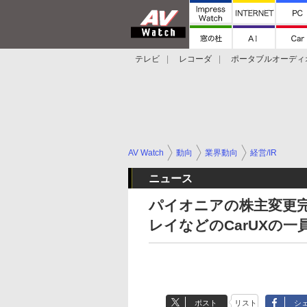
テレビ
レコーダ
ポータブルオーディ
スマートスピーカー
デジカメ
プロジ
AV Watch
動向
業界動向
経営/IR
ニュース
パイオニアの株主変更
レイなどのCarUXの一
ポスト
リスト
シ