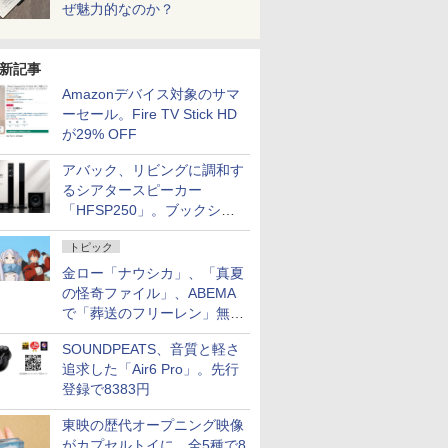
ぜ魅力的なのか？
新記事
Amazonデバイス対象のサマ
ーセール。Fire TV Stick HD
が29% OFF
アバック、リビングに調和す
るシアタースピーカー
「HFSP250」。ブックシェ
ルフはペア3万円以下
トピック
金ロー「ナウシカ」、「真夏
の怪奇ファイル」、ABEMA
で「葬送のフリーレン」無料
配信など。夏の特番・配信情
SOUNDPEATS、音質と軽さ
報
追求した「Air6 Pro」。先行
登録で8383円
東映の歴代オープニング映像
がカプセルトイに。全5種で8