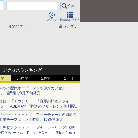
ログイン
Impress サイト
全カテゴリ
音楽配信
アクセスランキング
時間
24時間
1週間
1カ月
東映の歴代オープニング映像がカプセルトイ
に。全5種で8月下旬発売
金ロー「ナウシカ」、「真夏の怪奇ファイ
ル」、ABEMAで「葬送のフリーレン」無料配信
など。夏の特番・配信情報
「バック・トゥ・ザ・フューチャー」の時計台
をモチーフにした腕時計。1985本限定
世界初アクティブノイズキャンセリングII搭載
HDMIケーブル「Pulsar HDMI」。SilentPower
から