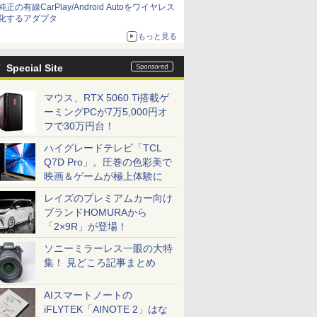
純正の有線CarPlay/Android Autoをワイヤレス
化するアダプタ
もっと見る
Special Site
マウス、RTX 5060 Ti搭載ゲ
ーミングPCが7万5,000円オ
フで30万円台！
ハイグレードテレビ「TCL
Q7D Pro」。圧巻の色彩美で
映画＆ゲームが極上体験に
レイズのプレミアムカー向け
ブランドHOMURAから
「2×9R」が登場！
ソニーミラーレス一眼の大特
集！ 見どころ記事まとめ
AIスマートノートの
iFLYTEK「AINOTE 2」はな