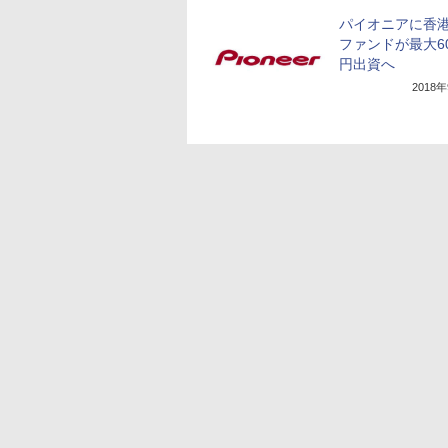
パイオニアに香
ファンドが最大6
円出資へ
2018