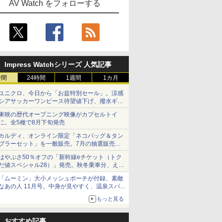
AV Watch をフォローする
Impress Watchシリーズ 人気記事
時間
24時間
1週間
1カ月
ユニクロ、今日から「お盆特別セール」。涼感
シアサッカーワンピース待望値下げ、撥水ギア
ショーツは1990円に
東映の歴代オープニング映像がカプセルトイ
に。全5種で8月下旬発売
カルディ、オンライン限定「ネコバッグ＆タン
ブラーセット」を一般販売。7月の抽選販売の
当選無効分
はやぶさ50％オフの「新幹線eチケット（トク
だ値スペシャル28）」発売。秋冬乗車分、えき
ねっと限定
「ムーミン」大小メッシュポーチが付録、素敵
なあの人 11月号。中身が見やすく、温泉スパに
も使える
もっと見る
おすすめ記事