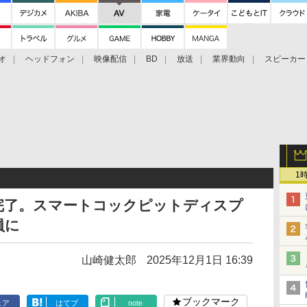
オ
ヘッドフォン
映像配信
BD
放送
業界動向
スピーカー
ェクタ
PS4
BDプレーヤー
映像配信
BD
1
完了。スマートコックピットディスプ
員に
山崎健太郎
2025年12月1日 16:39
ブックマーク
ェア
はてブ
note