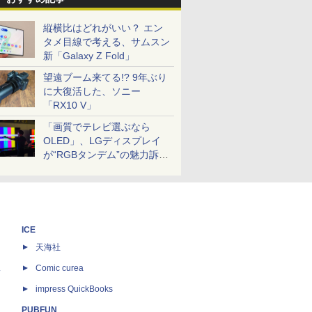
縦横比はどれがいい？ エン
タメ目線で考える、サムスン
新「Galaxy Z Fold」
望遠ブーム来てる!? 9年ぶり
に大復活した、ソニー
「RX10 V」
「画質でテレビ選ぶなら
OLED」、LGディスプレイ
が“RGBタンデム”の魅力訴
求。液晶とのガチ比較も
ICE
天海社
ス
Comic curea
impress QuickBooks
PUBFUN