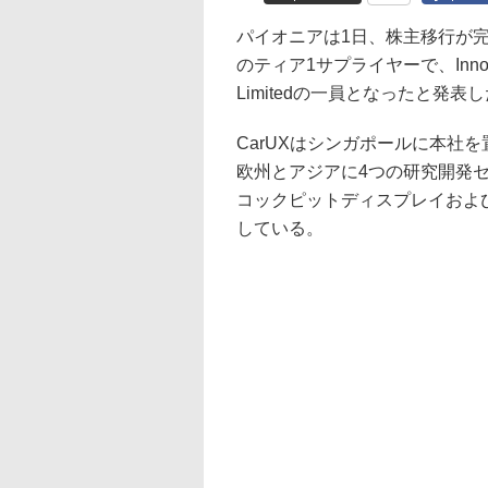
パイオニアは1日、株主移行が
のティア1サプライヤーで、Innolux 
Limitedの一員となったと発表
CarUXはシンガポールに本社
欧州とアジアに4つの研究開発
コックピットディスプレイおよ
している。