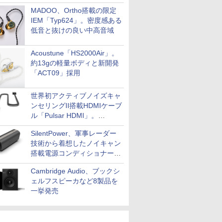
MADOO、Ortho搭載の限定
IEM「Typ624」。密度感ある
低音と抜けの良い中高音域
Acoustune「HS2000Air」。
約13gの軽量ボディと新開発
「ACT09」採用
世界初アクティブノイズキャ
ンセリングII搭載HDMIケーブ
ル「Pulsar HDMI」。
SilentPowerから
SilentPower、軍事レーダー
技術から着想したノイキャン
搭載電源コンディショナー
「AC iPurifier2」
Cambridge Audio、ブックシ
ェルフスピーカなど8製品を
一挙発売