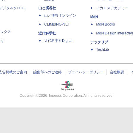
 X（デジタルクロス）
山と溪谷社
イカロスアカデミー
山と溪谷オンライン
MdN
CLIMBING-NET
MdN Books
ブックス
近代科学社
MdN Design Interactiv
ing
近代科学社Digital
テックリブ
TechLib
広告掲載のご案内
編集部へのご連絡
プライバシーポリシー
会社概要
Copyright ©
2026
Impress Corporation. All rights reserved.