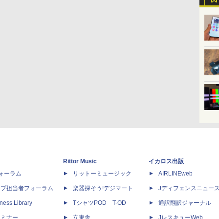
Rittor Music
イカロス出版
dフォーラム
リットーミュージック
AIRLINEweb
ップ担当者フォーラム
楽器探そう!デジマート
Jディフェンスニュー
ness Library
TシャツPOD T-OD
通訳翻訳ジャーナル
セミナー
立東舎
JレスキューWeb