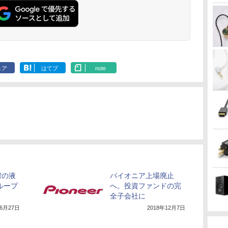
ェア
はてブ
note
湾の液
パイオニア上場廃止
グループ
へ。投資ファンドの完
全子会社に
年6月27日
2018年12月7日