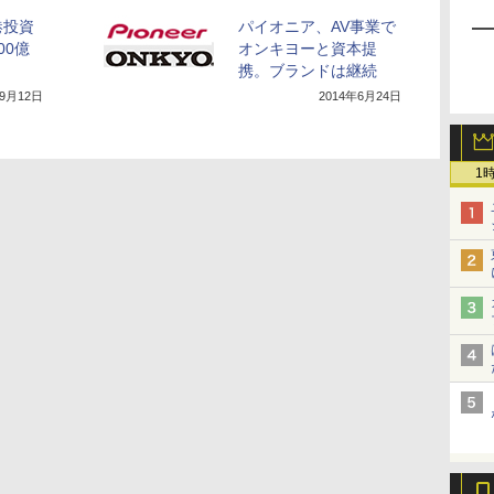
港投資
パイオニア、AV事業で
00億
オンキヨーと資本提
携。ブランドは継続
年9月12日
2014年6月24日
1