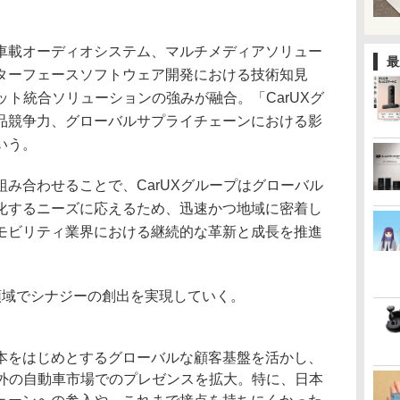
車載オーディオシステム、マルチメディアソリュー
最
ターフェースソフトウェア開発における技術知見
ピット統合ソリューションの強みが融合。「CarUXグ
品競争力、グローバルサプライチェーンにおける影
いう。
み合わせることで、CarUXグループはグローバル
化するニーズに応えるため、迅速かつ地域に密着し
モビリティ業界における継続的な革新と成長を推進
領域でシナジーの創出を実現していく。
本をはじめとするグローバルな顧客基盤を活かし、
以外の自動車市場でのプレゼンスを拡大。特に、日本