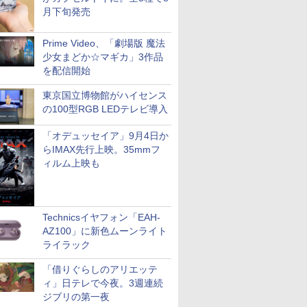
月下旬発売
Prime Video、「劇場版 魔法
少女まどか☆マギカ」3作品
を配信開始
東京国立博物館がハイセンス
の100型RGB LEDテレビ導入
「オデュッセイア」9月4日か
らIMAX先行上映。35mmフ
ィルム上映も
Technicsイヤフォン「EAH-
AZ100」に新色ムーンライト
ライラック
「借りぐらしのアリエッテ
ィ」日テレで今夜。3週連続
ジブリの第一夜