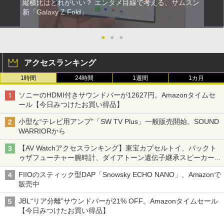
縦横比はどれがいい？ エンタメ目線で考える、サムスン
新「Galaxy Z Fold」
●
●
●
アクセスランキング
1時間
24時間
1週間
1カ月
ソニーのHDMI付きサウンドバーが12627円。Amazonタイムセ
ール【今日みつけたお買い得品】
小型な“テレビ用アンプ”「SW TV Plus」一般販売開始。SOUND
WARRIORから
【AV Watchアクセスランキング】東宝カプセルトイ、バックト
ゥザフューチャー腕時計、ダイアトーン遺伝子継承スピーカー
('26年8月3日～9日)
FIIOのスティック型DAP「Snowsky ECHO NANO」、Amazonで
販売中
JBL“リア分離”サウンドバーが21% OFF。Amazonタイムセール
【今日みつけたお買い得品】