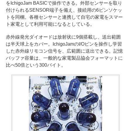
をIchigoJam BASICで操作できる。外部センサーを取り
付けられるSENSOR端子を備え、接続用の6ピンソケッ
トを同梱。各種センサーと連携して自宅の家電をスマー
ト家電として利用可能になるとしている。
赤外線発光ダイオードは放射状に9個搭載し、送出範囲
は半天球上をカバー。IchigoJamのI/Oピンを操作し学習
した赤外線リモコン信号を、広範囲に送出できる。記憶
バッファ容量は、一般的な家電製品協会フォーマットに
比べ50倍という300バイト。