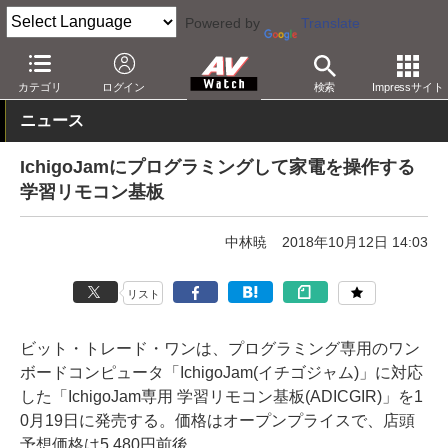
Powered by
Translate
AV Watch
製品
AV周辺機器
カテゴリ
ログイン
検索
Impressサイト
ニュース
IchigoJamにプログラミングして家電を操作する
学習リモコン基板
中林暁
2018年10月12日 14:03
リスト
ビット・トレード・ワンは、プログラミング専用のワン
ボードコンピュータ「IchigoJam(イチゴジャム)」に対応
した「IchigoJam専用 学習リモコン基板(ADICGIR)」を1
0月19日に発売する。価格はオープンプライスで、店頭
予想価格は5,480円前後。