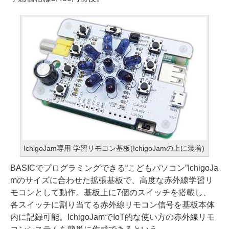
IchigoJam専用 学習リモコン基板(IchigoJamの上に装着)
BASICでプログラミングできる“こどもパソコン”IchigoJa
mのサイズに合わせた拡張基板で、高度な赤外線学習リ
モコンとして動作。基板上に7個のスイッチを搭載し、
各スイッチに割り当てる赤外線リモコン信号を基板本体
内に記録可能。IchigoJamでIoT的な使い方の赤外線リモ