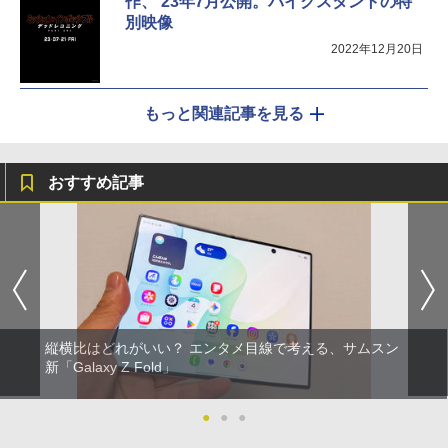
作、'23年7月公開。バイクスタントの特
別映像
2022年12月20日
もっと関連記事を見る
おすすめ記事
縦横比はどれがいい？ エンタメ目線で考える、サムスン
新「Galaxy Z Fold」
●
●
●