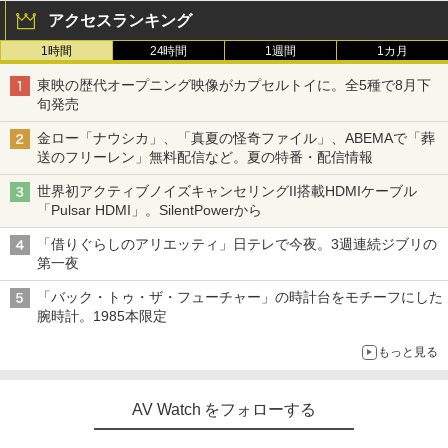
アクセスランキング
1時間
24時間
1週間
1カ月
東映の歴代オープニング映像がカプセルトイに。全5種で8月下
旬発売
金ロー「ナウシカ」、「真夏の怪奇ファイル」、ABEMAで「葬
送のフリーレン」無料配信など。夏の特番・配信情報
世界初アクティブノイズキャンセリングII搭載HDMIケーブル
「Pulsar HDMI」。SilentPowerから
「借りぐらしのアリエッティ」日テレで今夜。3週連続ジブリの
第一夜
「バック・トゥ・ザ・フューチャー」の時計台をモチーフにした
腕時計。1985本限定
もっと見る
AV Watch をフォローする