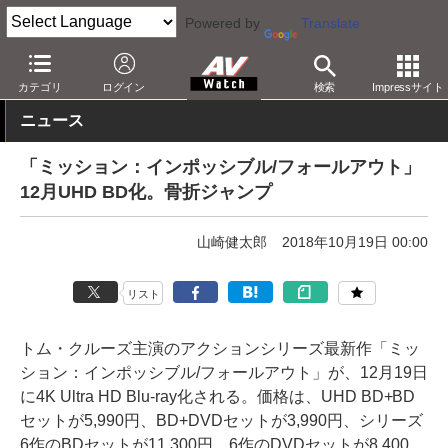
Powered by
Translate
AV Watch
コンテンツ・サービス
BD/DVD
カテゴリ
ログイン
検索
Impressサイト
ニュース
「ミッション：インポッシブル/フォールアウト」
12月UHD BD化。骨折ジャンプ
山崎健太郎
2018年10月19日 00:00
リスト
トム・クルーズ主演のアクションシリーズ最新作「ミッ
ション：インポッシブル/フォールアウト」が、12月19日
に4K Ultra HD Blu-ray化される。価格は、UHD BD+BD
セットが5,990円、BD+DVDセットが3,990円、シリーズ
6作のBDセットが11,300円、6作のDVDセットが8,400