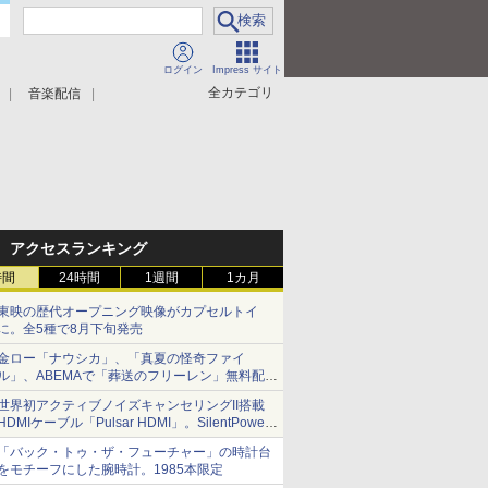
ログイン
Impress サイト
全カテゴリ
音楽配信
アクセスランキング
時間
24時間
1週間
1カ月
東映の歴代オープニング映像がカプセルトイ
に。全5種で8月下旬発売
金ロー「ナウシカ」、「真夏の怪奇ファイ
ル」、ABEMAで「葬送のフリーレン」無料配信
など。夏の特番・配信情報
世界初アクティブノイズキャンセリングII搭載
HDMIケーブル「Pulsar HDMI」。SilentPower
から
「バック・トゥ・ザ・フューチャー」の時計台
をモチーフにした腕時計。1985本限定