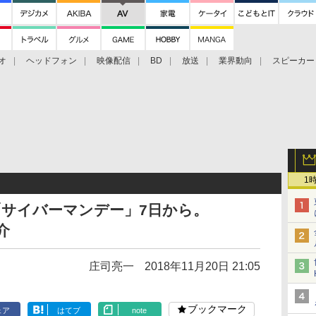
オ
ヘッドフォン
映像配信
BD
放送
業界動向
スピーカー
ェクタ
PS4
BDプレーヤー
映像配信
BD
1
ル「サイバーマンデー」7日から。
介
庄司亮一
2018年11月20日 21:05
ブックマーク
ェア
はてブ
note