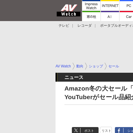
テレビ
レコーダ
ポータブルオーディ
スマートスピーカー
デジカメ
プロジ
AV Watch
動向
ショップ
セール
ニュース
Amazon冬の大セー
YouTuberがセール品紹
ポスト
リスト
シ