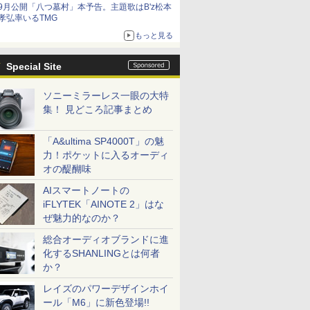
9月公開「八つ墓村」本予告。主題歌はB'z松本
孝弘率いるTMG
もっと見る
Special Site
ソニーミラーレス一眼の大特
集！ 見どころ記事まとめ
「A&ultima SP4000T」の魅
力！ポケットに入るオーディ
オの醍醐味
AIスマートノートの
iFLYTEK「AINOTE 2」はな
ぜ魅力的なのか？
総合オーディオブランドに進
化するSHANLINGとは何者
か？
レイズのパワーデザインホイ
ール「M6」に新色登場!!