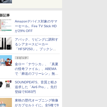
新記事
Amazonデバイス対象のサマ
ーセール。Fire TV Stick HD
が29% OFF
アバック、リビングに調和す
るシアタースピーカー
「HFSP250」。ブックシェ
ルフはペア3万円以下
トピック
金ロー「ナウシカ」、「真夏
の怪奇ファイル」、ABEMA
で「葬送のフリーレン」無料
配信など。夏の特番・配信情
SOUNDPEATS、音質と軽さ
報
追求した「Air6 Pro」。先行
登録で8383円
東映の歴代オープニング映像
がカプセルトイに。全5種で8