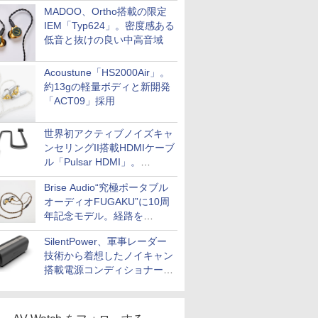
MADOO、Ortho搭載の限定
IEM「Typ624」。密度感ある
低音と抜けの良い中高音域
Acoustune「HS2000Air」。
約13gの軽量ボディと新開発
「ACT09」採用
世界初アクティブノイズキャ
ンセリングII搭載HDMIケーブ
ル「Pulsar HDMI」。
SilentPowerから
Brise Audio“究極ポータブル
オーディオFUGAKU”に10周
年記念モデル。経路を
NISHIKIで統一。400万円
SilentPower、軍事レーダー
技術から着想したノイキャン
搭載電源コンディショナー
「AC iPurifier2」