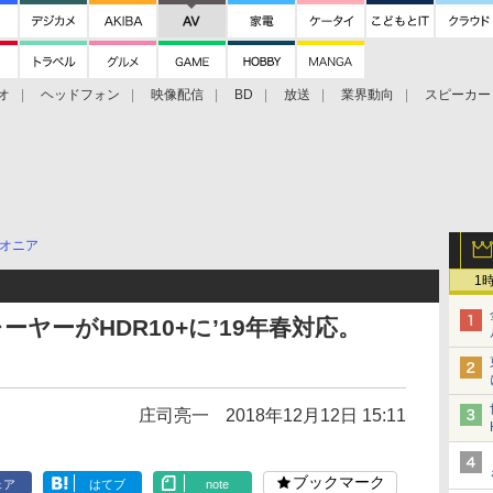
オ
ヘッドフォン
映像配信
BD
放送
業界動向
スピーカー
ェクタ
PS4
BDプレーヤー
映像配信
BD
オニア
1
ーヤーがHDR10+に’19年春対応。
庄司亮一
2018年12月12日 15:11
ブックマーク
ェア
はてブ
note