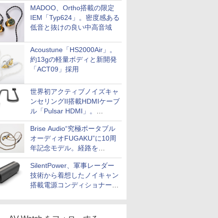
MADOO、Ortho搭載の限定
IEM「Typ624」。密度感ある
低音と抜けの良い中高音域
Acoustune「HS2000Air」。
約13gの軽量ボディと新開発
「ACT09」採用
世界初アクティブノイズキャ
ンセリングII搭載HDMIケーブ
ル「Pulsar HDMI」。
SilentPowerから
Brise Audio“究極ポータブル
オーディオFUGAKU”に10周
年記念モデル。経路を
NISHIKIで統一。400万円
SilentPower、軍事レーダー
技術から着想したノイキャン
搭載電源コンディショナー
「AC iPurifier2」