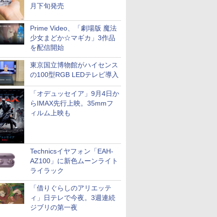
月下旬発売
Prime Video、「劇場版 魔法
少女まどか☆マギカ」3作品
を配信開始
東京国立博物館がハイセンス
の100型RGB LEDテレビ導入
「オデュッセイア」9月4日か
らIMAX先行上映。35mmフ
ィルム上映も
Technicsイヤフォン「EAH-
AZ100」に新色ムーンライト
ライラック
「借りぐらしのアリエッテ
ィ」日テレで今夜。3週連続
ジブリの第一夜