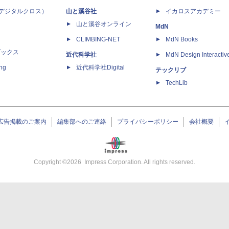
 X（デジタルクロス）
山と溪谷社
イカロスアカデミー
山と溪谷オンライン
MdN
CLIMBING-NET
MdN Books
ブックス
近代科学社
MdN Design Interactiv
ing
近代科学社Digital
テックリブ
TechLib
広告掲載のご案内
編集部へのご連絡
プライバシーポリシー
会社概要
Copyright ©
2026
Impress Corporation. All rights reserved.