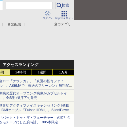
ログイン
Impress サイト
全カテゴリ
音楽配信
アクセスランキング
時間
24時間
1週間
1カ月
金ロー「ナウシカ」、「真夏の怪奇ファイ
ル」、ABEMAで「葬送のフリーレン」無料配信
など。夏の特番・配信情報
東映の歴代オープニング映像がカプセルトイ
に。全5種で8月下旬発売
世界初アクティブノイズキャンセリングII搭載
HDMIケーブル「Pulsar HDMI」。SilentPower
から
「バック・トゥ・ザ・フューチャー」の時計台
をモチーフにした腕時計。1985本限定