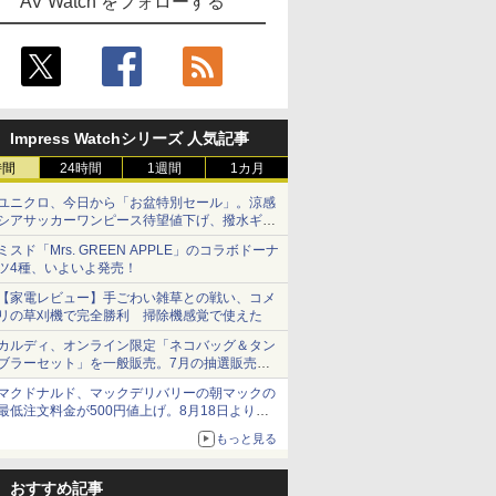
AV Watch をフォローする
Impress Watchシリーズ 人気記事
時間
24時間
1週間
1カ月
ユニクロ、今日から「お盆特別セール」。涼感
シアサッカーワンピース待望値下げ、撥水ギア
ショーツは1990円に
ミスド「Mrs. GREEN APPLE」のコラボドーナ
ツ4種、いよいよ発売！
【家電レビュー】手ごわい雑草との戦い、コメ
リの草刈機で完全勝利 掃除機感覚で使えた
カルディ、オンライン限定「ネコバッグ＆タン
ブラーセット」を一般販売。7月の抽選販売の
当選無効分
マクドナルド、マックデリバリーの朝マックの
最低注文料金が500円値上げ。8月18日より
1,500円から受付
もっと見る
おすすめ記事