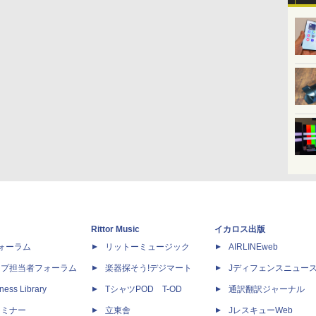
Rittor Music
イカロス出版
dフォーラム
リットーミュージック
AIRLINEweb
ップ担当者フォーラム
楽器探そう!デジマート
Jディフェンスニュー
ness Library
TシャツPOD T-OD
通訳翻訳ジャーナル
セミナー
立東舎
JレスキューWeb