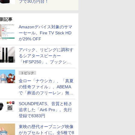
フで30万円台！
新記事
Amazonデバイス対象のサマ
ーセール。Fire TV Stick HD
が29% OFF
アバック、リビングに調和す
るシアタースピーカー
「HFSP250」。ブックシェ
ルフはペア3万円以下
トピック
金ロー「ナウシカ」、「真夏
の怪奇ファイル」、ABEMA
で「葬送のフリーレン」無料
配信など。夏の特番・配信情
SOUNDPEATS、音質と軽さ
報
追求した「Air6 Pro」。先行
登録で8383円
東映の歴代オープニング映像
がカプセルトイに。全5種で8