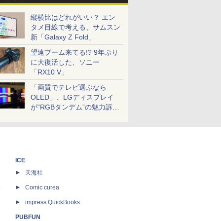
縦横比はどれがいい？ エン
タメ目線で考える、サムスン
新「Galaxy Z Fold」
望遠ブーム来てる!? 9年ぶり
に大復活した、ソニー
「RX10 V」
「画質でテレビ選ぶなら
OLED」、LGディスプレイ
が“RGBタンデム”の魅力訴
求。液晶とのガチ比較も
ICE
天海社
ス
Comic curea
impress QuickBooks
PUBFUN