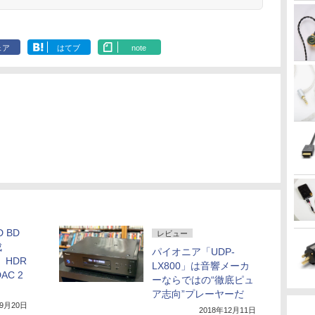
ェア
はてブ
note
 BD
レビュー
成
パイオニア「UDP-
。HDR
LX800」は音響メーカ
AC 2
ーならではの“徹底ピュ
ア志向”プレーヤーだ
年9月20日
2018年12月11日