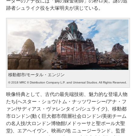
ーダーのアナ役には「鋼の錬金術師」の朴ロ美。謎の追
跡者シュライク役を大塚明夫が演じている。
移動都市/モータル・エンジン
© 2018 MRC II Distribution Company L.P. and Universal Studios. All Rights Reserved.
映像特典として、古代の最先端技術、魅力的な登場人物
たち(へスター・ショウ/トム・ナッツワーシー/アナ・フ
ァン/サディアス・ヴァレンタイン/シュライク)、移動都
市ロンドン(動く巨大都市/階層社会ロンドン/美術チーム
の名人技/大ロンドン博物館/メドゥーサと聖ポール大聖
堂)、エアヘイヴン、映画の地 ニュージーランド、監督