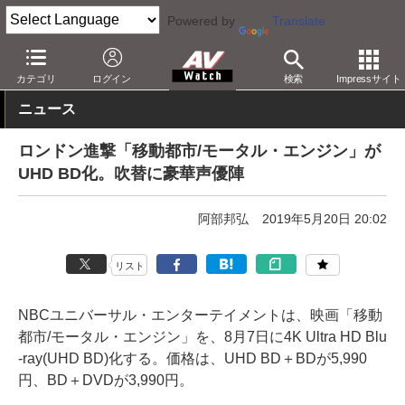
Powered by
Translate
AV Watch
コンテンツ・サービス
BD/DVD
カテゴリ
ログイン
検索
Impressサイト
ニュース
ロンドン進撃「移動都市/モータル・エンジン」が
UHD BD化。吹替に豪華声優陣
阿部邦弘
2019年5月20日 20:02
リスト
NBCユニバーサル・エンターテイメントは、映画「移動
都市/モータル・エンジン」を、8月7日に4K Ultra HD Blu
-ray(UHD BD)化する。価格は、UHD BD＋BDが5,990
円、BD＋DVDが3,990円。