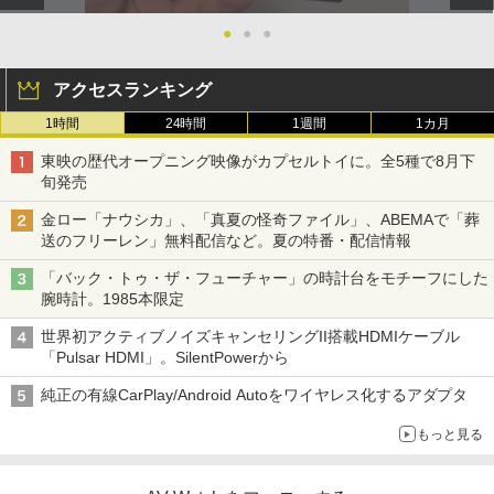
●
●
●
アクセスランキング
1時間
24時間
1週間
1カ月
東映の歴代オープニング映像がカプセルトイに。全5種で8月下
旬発売
金ロー「ナウシカ」、「真夏の怪奇ファイル」、ABEMAで「葬
送のフリーレン」無料配信など。夏の特番・配信情報
「バック・トゥ・ザ・フューチャー」の時計台をモチーフにした
腕時計。1985本限定
世界初アクティブノイズキャンセリングII搭載HDMIケーブル
「Pulsar HDMI」。SilentPowerから
純正の有線CarPlay/Android Autoをワイヤレス化するアダプタ
もっと見る