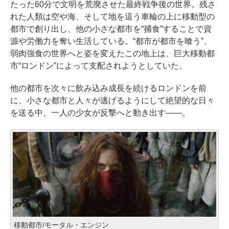
たった60分で文明を荒廃させた最終戦争後の世界。残さ
れた人類は空や海、そして地を這う車輪の上に移動型の
都市で創り出し、他の小さな都市を“捕食”することで資
源や労働力を奪い生活している。“都市が都市を喰う”、
弱肉強食の世界へと姿を変えたこの地上は、巨大移動都
市“ロンドン”によって支配されようとしていた。
他の都市を次々に飲み込み成長を続けるロンドンを前
に、小さな都市と人々が逃げるようにして絶望的な日々
を送る中、一人の少女が反撃へと動き出す――。
移動都市/モータル・エンジン