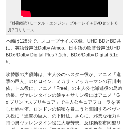
『移動都市/モータル・エンジン』ブルーレイ＋DVDセット 8
月7日リリース
本編は128分で、スコープサイズ収録。UHD BDとBD共
に、英語音声はDolby Atmos。日本語の吹替音声はUHD
BDがDolby Digital Plus 7.1ch、BDがDolby Digital 5.1c
h。
吹替版の声優陣は、主人公のへスター役が、アニメ「進
撃の巨人」のヒロイン、ミカサ・アッカーマンの石川由
依。トム役に、アニメ「Free!」の主人公七瀬遙役の島﨑
信長。ヴァレンタインの娘キャサリン役にはアニメ「G
o!プリンセスプリキュア」で主人公キュアフローラを演
じた嶋村侑。ロンドンの秘密を暴こうと奮闘するベヴィ
ス役に「進撃の巨人」の下野紘。さらに、邪悪な権力を
持つ男ヴァレンタイン役に大塚芳忠。反移動都市同盟リ