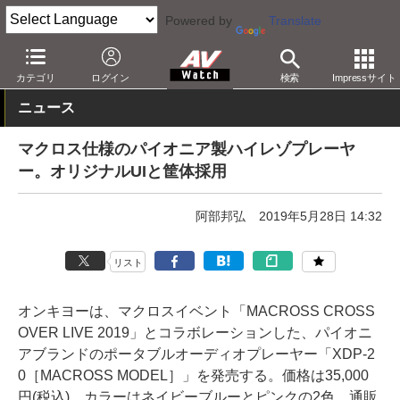
Powered by
Translate
AV Watch
製品
ポータブルオーディオ
その他
カテゴリ
ログイン
検索
Impressサイト
ニュース
マクロス仕様のパイオニア製ハイレゾプレーヤ
ー。オリジナルUIと筐体採用
阿部邦弘
2019年5月28日 14:32
リスト
オンキヨーは、マクロスイベント「MACROSS CROSS
OVER LIVE 2019」とコラボレーションした、パイオニ
アブランドのポータブルオーディオプレーヤー「XDP-2
0［MACROSS MODEL］」を発売する。価格は35,000
円(税込)。カラーはネイビーブルーとピンクの2色。通販