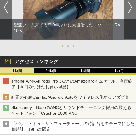
望遠ブーム来てる!? 9年ぶりに大復活した、ソニー「RX
10 V」
●
●
●
アクセスランキング
1時間
24時間
1週間
1カ月
iPhone AirやAirPods Pro 3などのAmazonタイムセール、今夜終
了【今日みつけたお買い得品】
純正の有線CarPlay/Android Autoをワイヤレス化するアダプタ
Skullcandy、BoseのANCとサウンドチューニング採用の震える
ヘッドフォン「Crusher 1080 ANC」
「バック・トゥ・ザ・フューチャー」の時計台をモチーフにした
腕時計。1985本限定