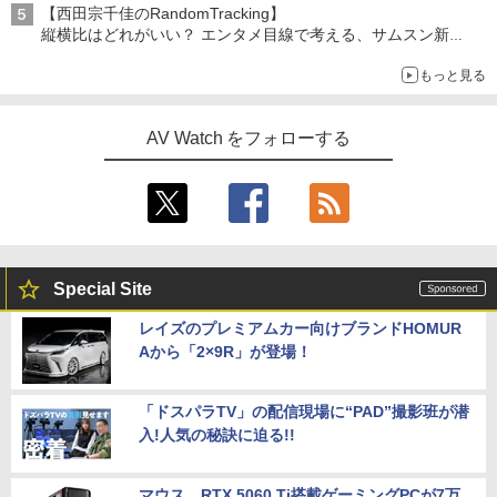
【西田宗千佳のRandomTracking】
縦横比はどれがいい？ エンタメ目線で考える、サムスン新
「Galaxy Z Fold」
もっと見る
AV Watch をフォローする
Special Site
レイズのプレミアムカー向けブランドHOMUR
Aから「2×9R」が登場！
「ドスパラTV」の配信現場に“PAD”撮影班が潜
入!人気の秘訣に迫る!!
マウス、RTX 5060 Ti搭載ゲーミングPCが7万