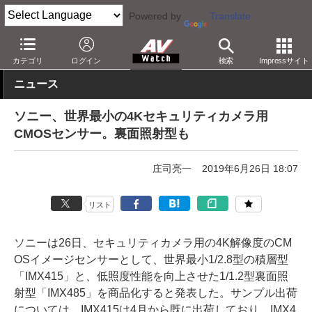
Powered by
Translate
AV Watch
動向
技術・デバイス
イメージセンサー
カテゴリ
ログイン
検索
Impressサイト
ニュース
ソニー、世界最小の4Kセキュリティカメラ用
CMOSセンサー。裏面照射型も
庄司亮一
2019年6月26日 18:07
リスト
ソニーは26日、セキュリティカメラ用の4K解像度のCM
OSイメージセンサーとして、世界最小1/2.8型の積層型
「IMX415」と、低照度性能を向上させた1/1.2型裏面照
射型「IMX485」を商品化すると発表した。サンプル出荷
については、IMX415は4月から既に出荷しており、IMX4