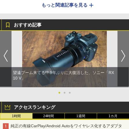
もっと関連記事を見る
おすすめ記事
望遠ブーム来てる!? 9年ぶりに大復活した、ソニー「RX
10 V」
●
●
●
アクセスランキング
1時間
24時間
1週間
1カ月
純正の有線CarPlay/Android Autoをワイヤレス化するアダプタ