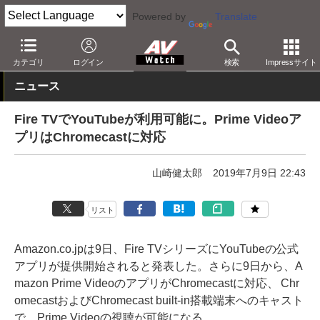
Powered by
Translate
AV Watch
製品
メディアプレーヤー
Fire TV
カテゴリ
ログイン
検索
Impressサイト
ニュース
Fire TVでYouTubeが利用可能に。Prime Videoア
プリはChromecastに対応
山崎健太郎
2019年7月9日 22:43
リスト
Amazon.co.jpは9日、Fire TVシリーズにYouTubeの公式
アプリが提供開始されると発表した。さらに9日から、A
mazon Prime VideoのアプリがChromecastに対応、 Chr
omecastおよびChromecast built-in搭載端末へのキャスト
で、Prime Videoの視聴が可能になる。