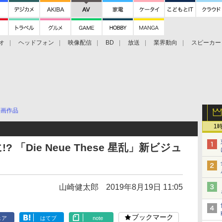
オ
ヘッドフォン
映像配信
BD
放送
業界動向
スピーカー
ェクタ
PS4
BDプレーヤー
映像配信
BD
映画作品
1
「Die Neue These 星乱」新ビジュ
山崎健太郎
2019年8月19日 11:05
ブックマーク
ェア
はてブ
note