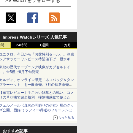
AV Watch をフォローする
Impress Watchシリーズ 人気記事
時間
24時間
1週間
1カ月
ユニクロ、今日から「お盆特別セール」。涼感
シアサッカーワンピース待望値下げ、撥水ギア
ショーツは1990円に
東映の歴代オープニング映像がカプセルトイ
に。全5種で8月下旬発売
カルディ、オンライン限定「ネコバッグ＆タン
ブラーセット」を一般販売。7月の抽選販売の
当選無効分
【家電レビュー】手ごわい雑草との戦い、コメ
リの草刈機で完全勝利 掃除機感覚で使えた
フェルメール《真珠の耳飾りの少女》展のグッ
ズ公開。図録/ミッフィー/葬送のフリーレンほ
か、注目ブランドコラボが実現
もっと見る
おすすめ記事