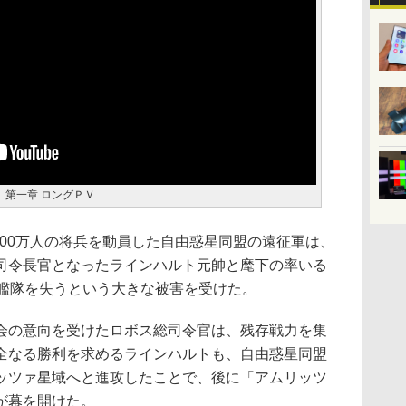
星乱』第一章 ロングＰＶ
。3,000万人の将兵を動員した自由惑星同盟の遠征軍は、
司令長官となったラインハルト元帥と麾下の率いる
個艦隊を失うという大きな被害を受けた。
会の意向を受けたロボス総司令官は、残存戦力を集
全なる勝利を求めるラインハルトも、自由惑星同盟
ッツァ星域へと進攻したことで、後に「アムリッツ
が幕を開けた。