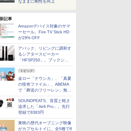
なままに剛性を向上
新記事
Amazonデバイス対象のサマ
ーセール。Fire TV Stick HD
が29% OFF
アバック、リビングに調和す
るシアタースピーカー
「HFSP250」。ブックシェ
ルフはペア3万円以下
トピック
金ロー「ナウシカ」、「真夏
の怪奇ファイル」、ABEMA
で「葬送のフリーレン」無料
配信など。夏の特番・配信情
SOUNDPEATS、音質と軽さ
報
追求した「Air6 Pro」。先行
登録で8383円
東映の歴代オープニング映像
がカプセルトイに。全5種で8