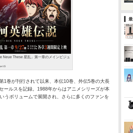
最
e Neue These 星乱」第一章のメインビジュ
n I.G
に第1巻が刊行されて以来、本伝10巻、外伝5巻の大長
のセールスを記録。1988年からはアニメシリーズが本
作というボリュームで展開され、さらに多くのファンを