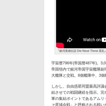
『銀河英雄伝説 Die Neue These 
宇宙暦796年(帝国暦487年)
帝国領内で銀河帝国宇宙艦隊副
大艦隊と交戦。8個艦隊中、3
しかし、自由惑星同盟最高評議
結させての戦闘継続を指示。完
軍の集結ポイントであるアムリ
ァ星域会戦」と呼称される戦い