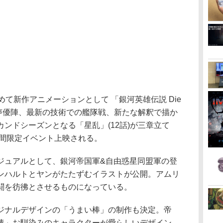
I.Gが改めて新作アニメーションとして 「銀河英雄伝説 Die
新たな声優陣、最新の技術での艦隊戦、新たな解釈で描か
ンドシーズンとなる「星乱」(12話)が三章立て
週間限定イベント上映される。
ジュアルとして、銀河帝国軍&自由惑星同盟軍の登
ンハルトとヤンがたたずむイラストが公開。アムリ
闘を彷彿とさせるものになっている。
ジナルデザインの「うまい棒」の制作も決定。帝
棒」お馴染みのキャラクターが愛らしいデザイン。