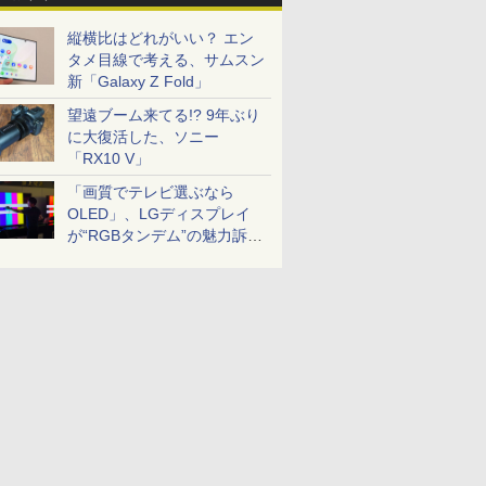
縦横比はどれがいい？ エン
タメ目線で考える、サムスン
新「Galaxy Z Fold」
望遠ブーム来てる!? 9年ぶり
に大復活した、ソニー
「RX10 V」
「画質でテレビ選ぶなら
OLED」、LGディスプレイ
が“RGBタンデム”の魅力訴
求。液晶とのガチ比較も