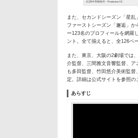
(C)田中芳樹/松竹・Production I.G
また、セカンドシーズン「星乱
ファーストシーズン「邂逅」か
ー123名のプロフィールを網羅
ント。全て揃えると、全126
また、東京、大阪の2劇場では
介監督、三間雅文音響監督、ア
も多田監督、竹田悠介美術監督
定。詳細は公式サイトを参照の
あらすじ