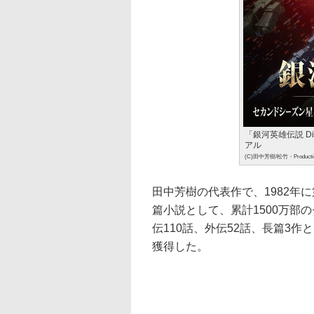
「銀河英雄伝説 Di
アル
(C)田中芳樹/松竹・Productio
田中芳樹の代表作で、1982年
篇小説として、累計1500万部
伝110話、外伝52話、長篇3
獲得した。