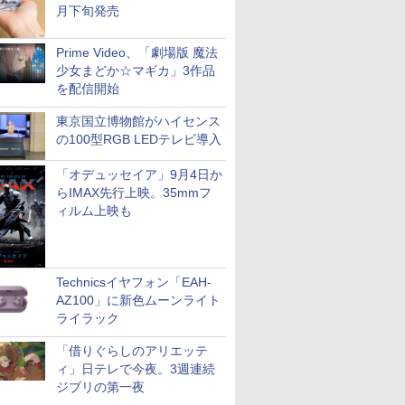
月下旬発売
Prime Video、「劇場版 魔法
少女まどか☆マギカ」3作品
を配信開始
東京国立博物館がハイセンス
の100型RGB LEDテレビ導入
「オデュッセイア」9月4日か
らIMAX先行上映。35mmフ
ィルム上映も
Technicsイヤフォン「EAH-
AZ100」に新色ムーンライト
ライラック
「借りぐらしのアリエッテ
ィ」日テレで今夜。3週連続
ジブリの第一夜