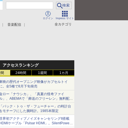
ログイン
Impress サイト
全カテゴリ
音楽配信
アクセスランキング
時間
24時間
1週間
1カ月
東映の歴代オープニング映像がカプセルトイ
に。全5種で8月下旬発売
金ロー「ナウシカ」、「真夏の怪奇ファイ
ル」、ABEMAで「葬送のフリーレン」無料配信
など。夏の特番・配信情報
「バック・トゥ・ザ・フューチャー」の時計台
をモチーフにした腕時計。1985本限定
世界初アクティブノイズキャンセリングII搭載
HDMIケーブル「Pulsar HDMI」。SilentPower
から