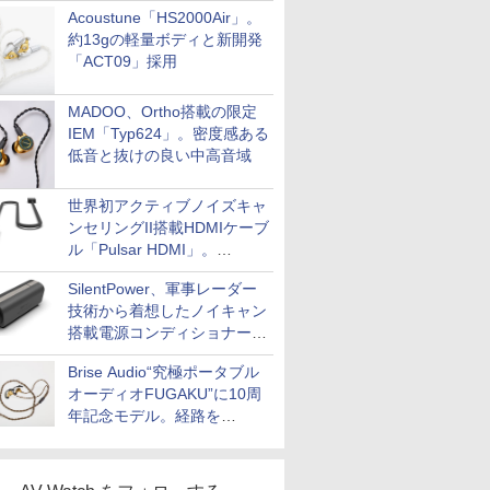
Acoustune「HS2000Air」。
約13gの軽量ボディと新開発
「ACT09」採用
MADOO、Ortho搭載の限定
IEM「Typ624」。密度感ある
低音と抜けの良い中高音域
世界初アクティブノイズキャ
ンセリングII搭載HDMIケーブ
ル「Pulsar HDMI」。
SilentPowerから
SilentPower、軍事レーダー
技術から着想したノイキャン
搭載電源コンディショナー
「AC iPurifier2」
Brise Audio“究極ポータブル
オーディオFUGAKU”に10周
年記念モデル。経路を
NISHIKIで統一。400万円