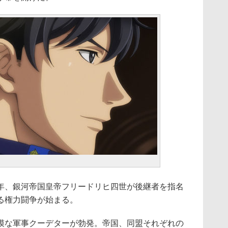
年、銀河帝国皇帝フリードリヒ四世が後継者を指名
る権力闘争が始まる。
模な軍事クーデターが勃発。帝国、同盟それぞれの