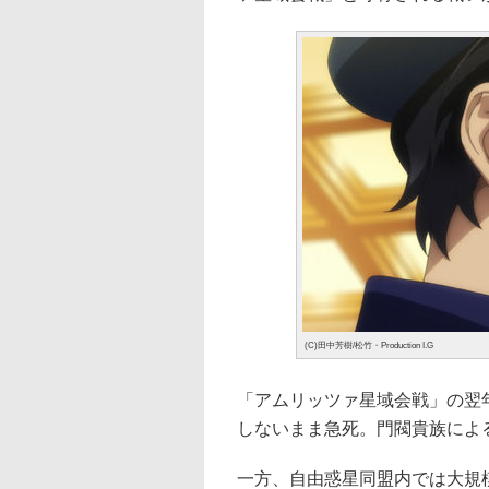
(C)田中芳樹/松竹・Production I.G
「アムリッツァ星域会戦」の翌
しないまま急死。門閥貴族によ
一方、自由惑星同盟内では大規