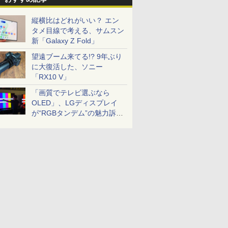
縦横比はどれがいい？ エン
タメ目線で考える、サムスン
新「Galaxy Z Fold」
望遠ブーム来てる!? 9年ぶり
に大復活した、ソニー
「RX10 V」
「画質でテレビ選ぶなら
OLED」、LGディスプレイ
が“RGBタンデム”の魅力訴
求。液晶とのガチ比較も