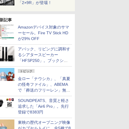
「2×9R」が登場！
新記事
Amazonデバイス対象のサマ
ーセール。Fire TV Stick HD
が29% OFF
アバック、リビングに調和す
るシアタースピーカー
「HFSP250」。ブックシェ
ルフはペア3万円以下
トピック
金ロー「ナウシカ」、「真夏
の怪奇ファイル」、ABEMA
で「葬送のフリーレン」無料
配信など。夏の特番・配信情
SOUNDPEATS、音質と軽さ
報
追求した「Air6 Pro」。先行
登録で8383円
東映の歴代オープニング映像
がカプセルトイに。全5種で8