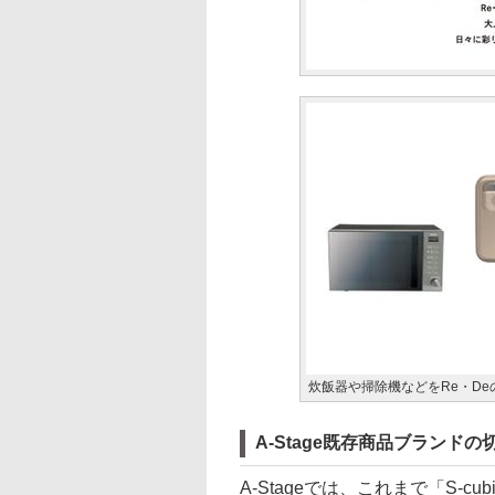
炊飯器や掃除機などをRe・D
A-Stage既存商品ブランドの
A-Stageでは、これまで「S-