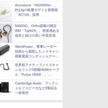
Acoustune「HS2000Air」。
約13gの軽量ボディと新開発
「ACT09」採用
MADOO、Ortho搭載の限定
IEM「Typ624」。密度感ある
低音と抜けの良い中高音域
SilentPower、軍事レーダー
技術から着想したノイキャン
搭載電源コンディショナー
「AC iPurifier2」
世界初アクティブノイズキャ
ンセリングII搭載HDMIケーブ
ル「Pulsar HDMI」。
SilentPowerから
Cambridge Audio、ブックシ
ェルフスピーカなど8製品を
一挙発売