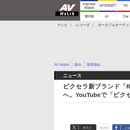
テレビ
レコーダ
ポータブルオーディ
スマートスピーカー
デジカメ
プロジ
AV Watch
動向
業界動向
ニュース
ピクセラ新ブランド「Re・
へ。YouTubeで「ピク
ポスト
リスト
シ