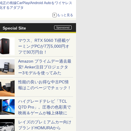
純正の有線CarPlay/Android Autoをワイヤレス
化するアダプタ
もっと見る
Special Site
マウス、RTX 5060 Ti搭載ゲ
ーミングPCが7万5,000円オ
フで30万円台！
Amazon プライムデー過去最
安! Anker注目プロジェクタ
ー3モデルを使ってみた
性能の良いお得な中古PC情
報はこのページでチェック！
ハイグレードテレビ「TCL
Q7D Pro」。圧巻の色彩美で
映画＆ゲームが極上体験に
レイズのプレミアムカー向け
ブランドHOMURAから