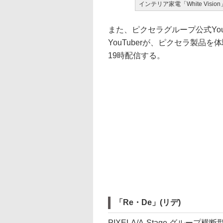
インテリア家電「White Visi
また、ピクセラグループ公式Yo
YouTuberが、ピクセラ製品
19時配信する。
「Re・De」(リデ)
PIXELA/A-Stage グル