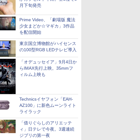
月下旬発売
Prime Video、「劇場版 魔法
少女まどか☆マギカ」3作品
を配信開始
東京国立博物館がハイセンス
の100型RGB LEDテレビ導入
「オデュッセイア」9月4日か
らIMAX先行上映。35mmフ
ィルム上映も
Technicsイヤフォン「EAH-
AZ100」に新色ムーンライト
ライラック
「借りぐらしのアリエッテ
ィ」日テレで今夜。3週連続
ジブリの第一夜