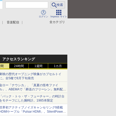
ログイン
Impress サイト
全カテゴリ
音楽配信
アクセスランキング
時間
24時間
1週間
1カ月
東映の歴代オープニング映像がカプセルトイ
に。全5種で8月下旬発売
金ロー「ナウシカ」、「真夏の怪奇ファイ
ル」、ABEMAで「葬送のフリーレン」無料配信
など。夏の特番・配信情報
「バック・トゥ・ザ・フューチャー」の時計台
をモチーフにした腕時計。1985本限定
世界初アクティブノイズキャンセリングII搭載
HDMIケーブル「Pulsar HDMI」。SilentPower
から