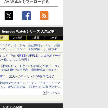
AV Watch をフォローする
Impress Watchシリーズ 人気記事
時間
24時間
1週間
1カ月
ユニクロ、今日から「お盆特別セール」。涼感
シアサッカーワンピース待望値下げ、撥水ギア
ショーツは1990円に
ミスド「Mrs. GREEN APPLE」のコラボドーナ
ツ4種、いよいよ発売！
【家電レビュー】手ごわい雑草との戦い、コメ
リの草刈機で完全勝利 掃除機感覚で使えた
KDDI、楽天へのローミングを9月末で終了
老舗のマウスユーティリティ「チューチューマ
ウス」がAIの力を借りて15年ぶりに復活／64bit
化、Windows 10/11、「Chrome」も走り回
もっと見る
る。復活記念で2026年末まで500円
おすすめ記事