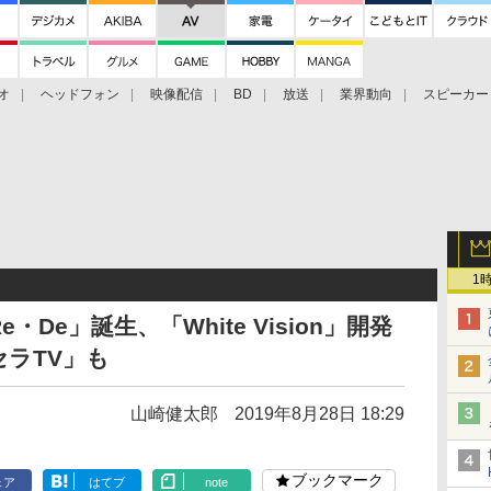
オ
ヘッドフォン
映像配信
BD
放送
業界動向
スピーカー
ェクタ
PS4
BDプレーヤー
映像配信
BD
1
De」誕生、「White Vision」開発
セラTV」も
山崎健太郎
2019年8月28日 18:29
ブックマーク
ェア
はてブ
note