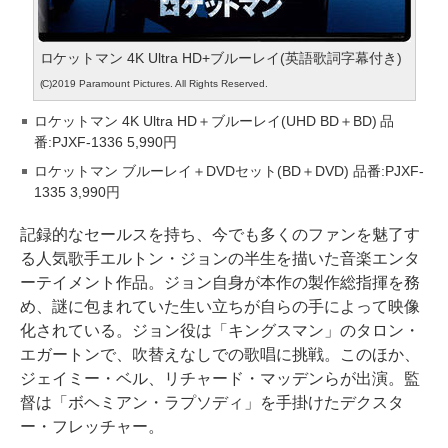
ロケットマン 4K Ultra HD+ブルーレイ(英語歌詞字幕付き)
(C)2019 Paramount Pictures. All Rights Reserved.
ロケットマン 4K Ultra HD＋ブルーレイ(UHD BD＋BD) 品
番:PJXF-1336 5,990円
ロケットマン ブルーレイ＋DVDセット(BD＋DVD) 品番:PJXF-
1335 3,990円
記録的なセールスを持ち、今でも多くのファンを魅了す
る人気歌手エルトン・ジョンの半生を描いた音楽エンタ
ーテイメント作品。ジョン自身が本作の製作総指揮を務
め、謎に包まれていた生い立ちが自らの手によって映像
化されている。ジョン役は「キングスマン」のタロン・
エガートンで、吹替えなしでの歌唱に挑戦。このほか、
ジェイミー・ベル、リチャード・マッデンらが出演。監
督は「ボヘミアン・ラプソディ」を手掛けたデクスタ
ー・フレッチャー。