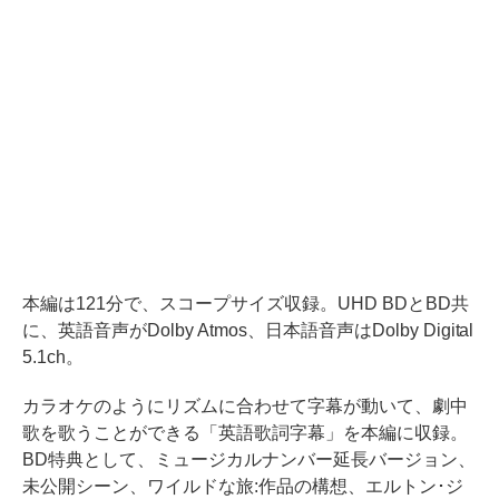
本編は121分で、スコープサイズ収録。UHD BDとBD共
に、英語音声がDolby Atmos、日本語音声はDolby Digital
5.1ch。
カラオケのようにリズムに合わせて字幕が動いて、劇中
歌を歌うことができる「英語歌詞字幕」を本編に収録。
BD特典として、ミュージカルナンバー延長バージョン、
未公開シーン、ワイルドな旅:作品の構想、エルトン･ジ