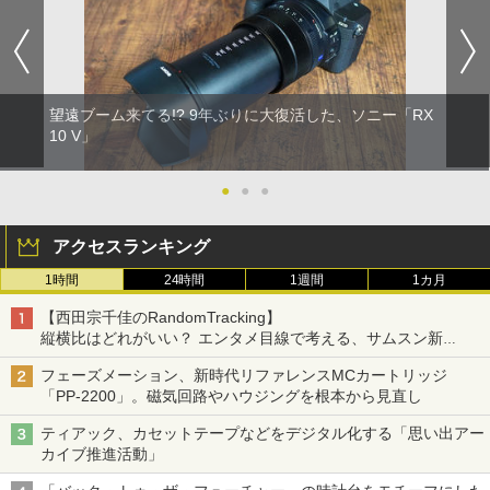
望遠ブーム来てる!? 9年ぶりに大復活した、ソニー「RX
10 V」
●
●
●
アクセスランキング
1時間
24時間
1週間
1カ月
【西田宗千佳のRandomTracking】
縦横比はどれがいい？ エンタメ目線で考える、サムスン新
「Galaxy Z Fold」
フェーズメーション、新時代リファレンスMCカートリッジ
「PP-2200」。磁気回路やハウジングを根本から見直し
ティアック、カセットテープなどをデジタル化する「思い出アー
カイブ推進活動」