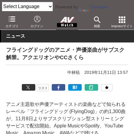
Powered by
Translate
AV Watch
コンテンツ・サービス
音楽配信
カテゴリ
ログイン
検索
Impressサイト
ニュース
フライングドッグのアニメ・声優楽曲がサブスク
解禁。アクエリオンやCCさくら
中林暁
2019年11月11日 13:57
リスト
アニメ主題歌や声優アーティストの楽曲などで知られる
レーベル「フライングドッグ (FlyingDog)」の約1,300曲
が、11月8日よりサブスクリプション型ストリーミング
サービスで配信開始。Apple MusicやSpotify、YouTube
Music、Amazon Music、AWAなどで聴ける。