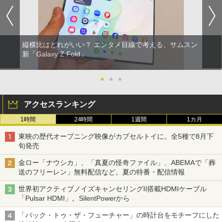
縦横比はどれがいい？ エンタメ目線で考える、サムスン
新「Galaxy Z Fold」
●
●
●
アクセスランキング
1時間
24時間
1週間
1カ月
東映の歴代オープニング映像がカプセルトイに。全5種で8月下
旬発売
金ロー「ナウシカ」、「真夏の怪奇ファイル」、ABEMAで「葬
送のフリーレン」無料配信など。夏の特番・配信情報
世界初アクティブノイズキャンセリングII搭載HDMIケーブル
「Pulsar HDMI」。SilentPowerから
「バック・トゥ・ザ・フューチャー」の時計台をモチーフにした