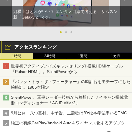
縦横比はどれがいい？ エンタメ目線で考える、サムスン
新「Galaxy Z Fold」
●
●
●
アクセスランキング
1時間
24時間
1週間
1カ月
世界初アクティブノイズキャンセリングII搭載HDMIケーブル
「Pulsar HDMI」。SilentPowerから
「バック・トゥ・ザ・フューチャー」の時計台をモチーフにした
腕時計。1985本限定
SilentPower、軍事レーダー技術から着想したノイキャン搭載電
源コンディショナー「AC iPurifier2」
9月公開「八つ墓村」本予告。主題歌はB'z松本孝弘率いるTMG
純正の有線CarPlay/Android Autoをワイヤレス化するアダプタ