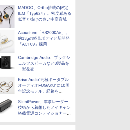
MADOO、Ortho搭載の限定
IEM「Typ624」。密度感ある
低音と抜けの良い中高音域
Acoustune「HS2000Air」。
約13gの軽量ボディと新開発
「ACT09」採用
Cambridge Audio、ブックシ
ェルフスピーカなど8製品を
一挙発売
Brise Audio“究極ポータブル
オーディオFUGAKU”に10周
年記念モデル。経路を
NISHIKIで統一。400万円
SilentPower、軍事レーダー
技術から着想したノイキャン
搭載電源コンディショナー
「AC iPurifier2」