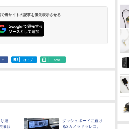
 検索で当サイトの記事を優先表示させる
ェア
はてブ
note
おり運
ダッシュボードに置け
方撮影
る2カメラドラレコ。