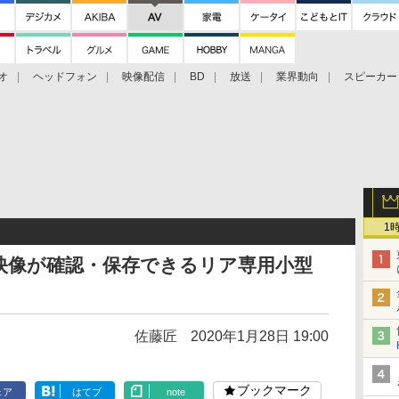
オ
ヘッドフォン
映像配信
BD
放送
業界動向
スピーカー
ェクタ
PS4
BDプレーヤー
映像配信
BD
1
映像が確認・保存できるリア専用小型
佐藤匠
2020年1月28日 19:00
ブックマーク
ェア
はてブ
note