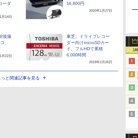
コーダ
16,800円
2020年1月27日
11月14日
で前後撮
東芝、ドライブレコー
レコ。
ダー向けmicroSDカー
ド。フルHDで累積
1
6,000時間
年1月22日
2019年2月26日
もっと関連記事を見る