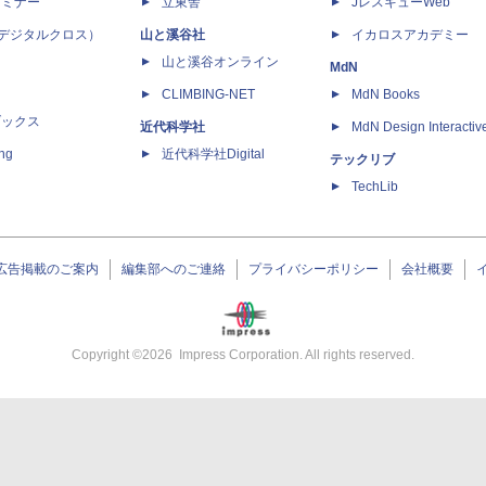
セミナー
立東舎
JレスキューWeb
 X（デジタルクロス）
山と溪谷社
イカロスアカデミー
山と溪谷オンライン
MdN
CLIMBING-NET
MdN Books
ブックス
近代科学社
MdN Design Interactiv
ing
近代科学社Digital
テックリブ
TechLib
広告掲載のご案内
編集部へのご連絡
プライバシーポリシー
会社概要
Copyright ©
2026
Impress Corporation. All rights reserved.