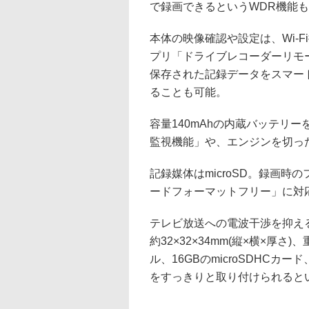
で録画できるというWDR機能
本体の映像確認や設定は、Wi-Fi
プリ「ドライブレコーダーリモ
保存された記録データをスマー
ることも可能。
容量140mAhの内蔵バッテリ
監視機能」や、エンジンを切っ
記録媒体はmicroSD。録画
ードフォーマットフリー」に対
テレビ放送への電波干渉を抑える
約32×32×34mm(縦×横×厚
ル、16GBのmicroSDHC
をすっきりと取り付けられると