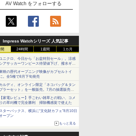
AV Watch をフォローする
Impress Watchシリーズ 人気記事
時間
24時間
1週間
1カ月
ユニクロ、今日から「お盆特別セール」。涼感
シアサッカーワンピース待望値下げ、撥水ギア
ショーツは1990円に
東映の歴代オープニング映像がカプセルトイ
に。全5種で8月下旬発売
カルディ、オンライン限定「ネコバッグ＆タン
ブラーセット」を一般販売。7月の抽選販売の
当選無効分
【家電レビュー】手ごわい雑草との戦い、コメ
リの草刈機で完全勝利 掃除機感覚で使えた
スターバックス、横浜に“文化財カフェ”8月10日
オープン
もっと見る