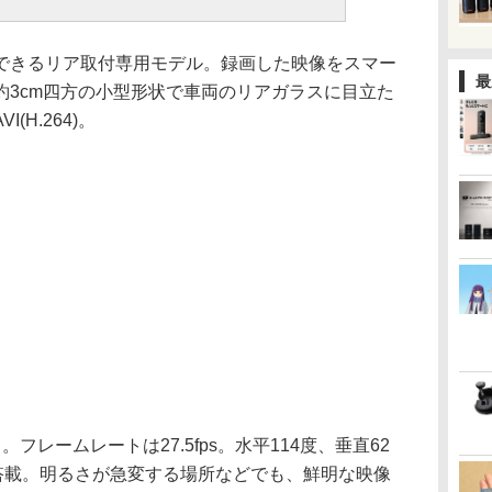
できるリア取付専用モデル。録画した映像をスマー
最
約3cm四方の小型形状で車両のリアガラスに目立た
H.264)。
ット。フレームレートは27.5fps。水平114度、垂直62
を搭載。明るさが急変する場所などでも、鮮明な映像