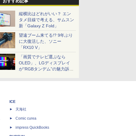
おすすめ記事
縦横比はどれがいい？ エン
タメ目線で考える、サムスン
新「Galaxy Z Fold」
望遠ブーム来てる!? 9年ぶり
に大復活した、ソニー
「RX10 V」
「画質でテレビ選ぶなら
OLED」、LGディスプレイ
が“RGBタンデム”の魅力訴
求。液晶とのガチ比較も
ICE
天海社
ス
Comic curea
impress QuickBooks