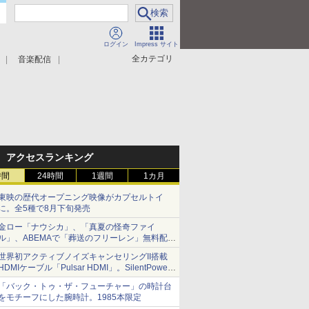
ログイン
Impress サイト
全カテゴリ
音楽配信
アクセスランキング
時間
24時間
1週間
1カ月
東映の歴代オープニング映像がカプセルトイ
に。全5種で8月下旬発売
金ロー「ナウシカ」、「真夏の怪奇ファイ
ル」、ABEMAで「葬送のフリーレン」無料配信
など。夏の特番・配信情報
世界初アクティブノイズキャンセリングII搭載
HDMIケーブル「Pulsar HDMI」。SilentPower
から
「バック・トゥ・ザ・フューチャー」の時計台
をモチーフにした腕時計。1985本限定