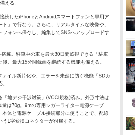
も備える。
接続したiPhoneとAndroidスマートフォンと専用ア
ート」で行なう。さらに、リアルタイムな映像や、
トフォンへ保存し、編集してSNSへアップロードす
ーを搭載。駐車中の車を最大30日間監視できる「駐車
た後、最大15分間録画を継続する機能も備える。
時のファイル断片化や、エラーを未然に防ぐ機能「SDカ
応。
「地デジ干渉対策」(VCCI規格)済み。外形寸法は
さ)、重量は70g。9mの専用シガーライター電源ケーブ
カード、本体と電源ケーブル接続部分に使うことで、配線
いうL字変換コネクターが付属する。