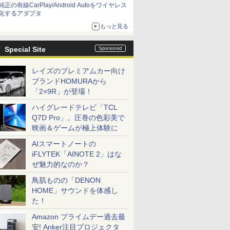
純正の有線CarPlay/Android Autoをワイヤレス
化するアダプタ
もっと見る
Special Site
レイズのプレミアムカー向け
ブランドHOMURAから
「2×9R」が登場！
ハイグレードテレビ「TCL
Q7D Pro」。圧巻の色彩美で
映画＆ゲームが極上体験に
AIスマートノートの
iFLYTEK「AINOTE 2」はな
ぜ魅力的なのか？
鳥肌ものの「DENON
HOME」サウンドを体感し
た！
Amazon プライムデー過去最
安! Anker注目プロジェクタ