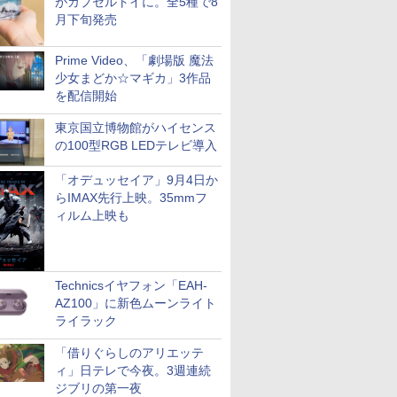
がカプセルトイに。全5種で8
月下旬発売
Prime Video、「劇場版 魔法
少女まどか☆マギカ」3作品
を配信開始
東京国立博物館がハイセンス
の100型RGB LEDテレビ導入
「オデュッセイア」9月4日か
らIMAX先行上映。35mmフ
ィルム上映も
Technicsイヤフォン「EAH-
AZ100」に新色ムーンライト
ライラック
「借りぐらしのアリエッテ
ィ」日テレで今夜。3週連続
ジブリの第一夜