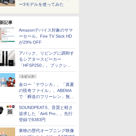
ー3モデルを使ってみた
新記事
Amazonデバイス対象のサマ
ーセール。Fire TV Stick HD
が29% OFF
アバック、リビングに調和す
るシアタースピーカー
「HFSP250」。ブックシェ
ルフはペア3万円以下
トピック
金ロー「ナウシカ」、「真夏
の怪奇ファイル」、ABEMA
で「葬送のフリーレン」無料
配信など。夏の特番・配信情
SOUNDPEATS、音質と軽さ
報
追求した「Air6 Pro」。先行
登録で8383円
東映の歴代オープニング映像