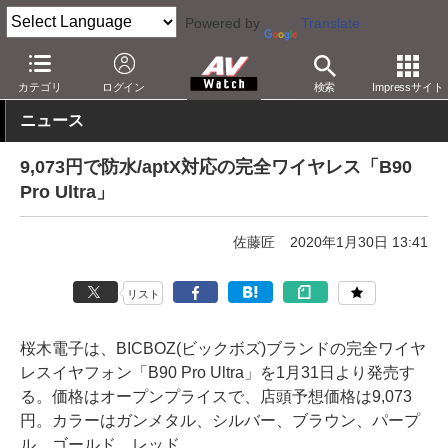
Powered by
Translate
AV Watch
製品
ヘッドフォン
その他
カテゴリ
ログイン
検索
Impressサイト
ニュース
9,073円で防水/aptX対応の完全ワイヤレス「B90
Pro Ultra」
佐藤匠
2020年1月30日 13:41
リスト
桜木電子は、BICBOZ(ビックボズ)ブランドの完全ワイヤ
レスイヤフォン「B90 Pro Ultra」を1月31日より発売す
る。価格はオープンプライスで、店頭予想価格は9,073
円。カラーはガンメタル、シルバー、ブラウン、パープ
ル、ゴールド、レッド。