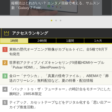
縦横比はどれがいい？ エンタメ目線で考える、サムスン
新「Galaxy Z Fold」
●
●
●
アクセスランキング
1時間
24時間
1週間
1カ月
東映の歴代オープニング映像がカプセルトイに。全5種で8月下
旬発売
世界初アクティブノイズキャンセリングII搭載HDMIケーブル
「Pulsar HDMI」。SilentPowerから
金ロー「ナウシカ」、「真夏の怪奇ファイル」、ABEMAで「葬
送のフリーレン」無料配信など。夏の特番・配信情報
「バック・トゥ・ザ・フューチャー」の時計台をモチーフにした
腕時計。1985本限定
ティアック、カセットテープなどをデジタル化する「思い出アー
カイブ推進活動」